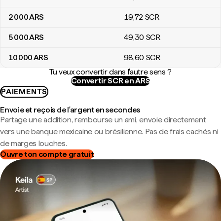
2 000
ARS
19
,72
SCR
5 000
ARS
49
,30
SCR
10 000
ARS
98
,60
SCR
Tu veux convertir dans l'autre sens ?
Convertir SCR en ARS
PAIEMENTS
Envoie et reçois de l'argent en secondes
Partage une addition, rembourse un ami, envoie directement
vers une banque mexicaine ou brésilienne. Pas de frais cachés ni
de marges louches.
Ouvre ton compte gratuit