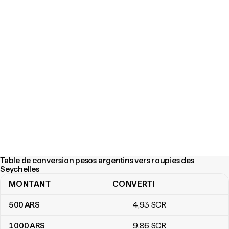
Table de conversion pesos argentins vers roupies des
Seychelles
MONTANT
CONVERTI
Table de conversion pesos argentins vers roupies des Seychelle
500
ARS
4
,93
SCR
1 000
ARS
9
,86
SCR