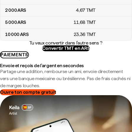
2 000
ARS
4
,67
TMT
5 000
ARS
11
,68
TMT
10 000
ARS
23
,36
TMT
Tu veux convertir dans l'autre sens ?
Convertir TMT en ARS
PAIEMENTS
Envoie et reçois de l'argent en secondes
Partage une addition, rembourse un ami, envoie directement
vers une banque mexicaine ou brésilienne. Pas de frais cachés ni
de marges louches.
Ouvre ton compte gratuit