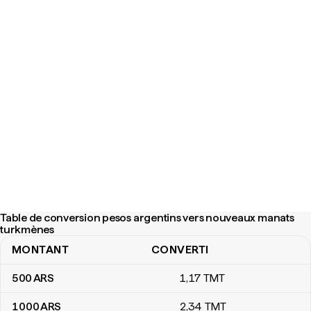
Table de conversion pesos argentins vers nouveaux manats
turkmènes
MONTANT
CONVERTI
Table de conversion pesos argentins vers nouveaux manats tur
500
ARS
1
,17
TMT
1 000
ARS
2
,34
TMT