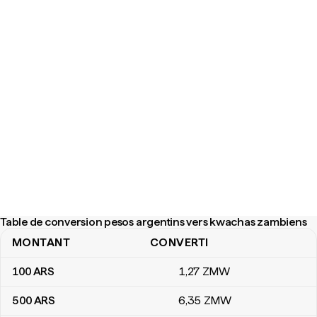
Table de conversion pesos argentins vers kwachas zambiens
MONTANT
CONVERTI
Table de conversion pesos argentins vers kwachas zambiens
100
ARS
1
,27
ZMW
500
ARS
6
,35
ZMW