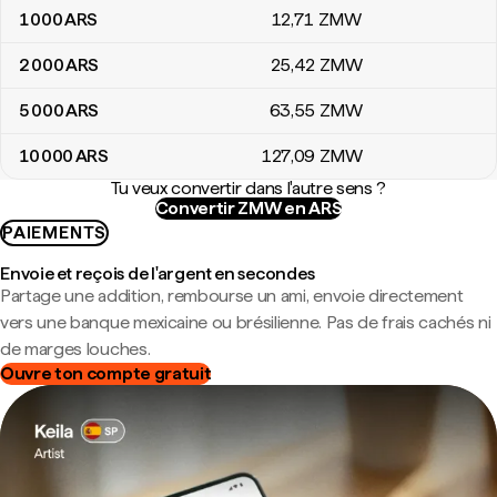
1 000
ARS
12
,71
ZMW
2 000
ARS
25
,42
ZMW
5 000
ARS
63
,55
ZMW
10 000
ARS
127
,09
ZMW
Tu veux convertir dans l'autre sens ?
Convertir ZMW en ARS
PAIEMENTS
Envoie et reçois de l'argent en secondes
Partage une addition, rembourse un ami, envoie directement
vers une banque mexicaine ou brésilienne. Pas de frais cachés ni
de marges louches.
Ouvre ton compte gratuit