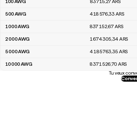
100
AWG
83 715
,27
ARS
500
AWG
418 576
,33
ARS
1 000
AWG
837 152
,67
ARS
2 000
AWG
1 674 305
,34
ARS
5 000
AWG
4 185 763
,35
ARS
10 000
AWG
8 371 526
,70
ARS
Tu veux conve
Conver