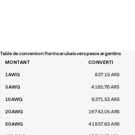
Table de conversion florins arubais vers pesos argentins
MONTANT
CONVERTI
Table de conversion florins arubais vers pesos argentins
1
AWG
837
,15
ARS
5
AWG
4 185
,76
ARS
10
AWG
8 371
,53
ARS
20
AWG
16 743
,05
ARS
50
AWG
41 857
,63
ARS