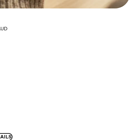
AUD
AILS