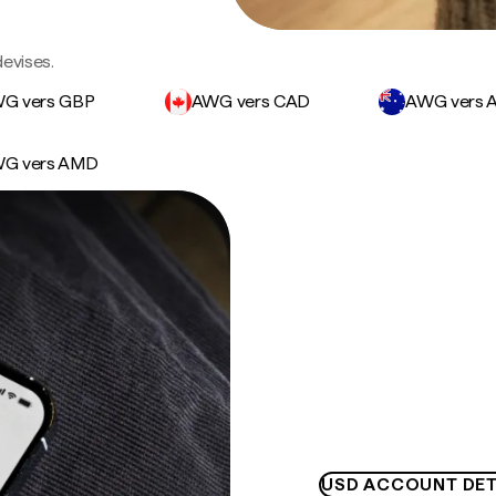
devises.
G vers GBP
AWG vers CAD
AWG vers 
G vers AMD
USD ACCOUNT DET