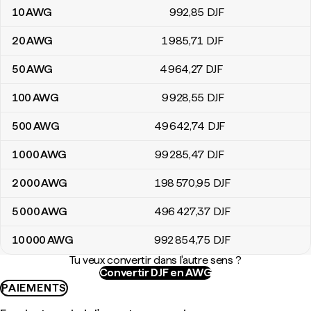
10
AWG
992
,85
DJF
20
AWG
1 985
,71
DJF
50
AWG
4 964
,27
DJF
100
AWG
9 928
,55
DJF
500
AWG
49 642
,74
DJF
1 000
AWG
99 285
,47
DJF
2 000
AWG
198 570
,95
DJF
5 000
AWG
496 427
,37
DJF
10 000
AWG
992 854
,75
DJF
Tu veux convertir dans l'autre sens ?
Convertir DJF en AWG
PAIEMENTS