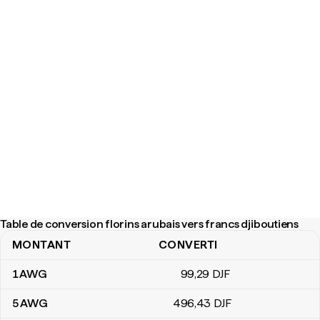
Table de conversion florins arubais vers francs djiboutiens
MONTANT
CONVERTI
Table de conversion florins arubais vers francs djiboutiens
1
AWG
99
,29
DJF
5
AWG
496
,43
DJF