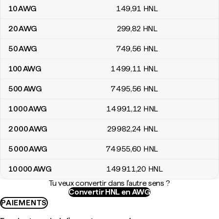
10
AWG
149
,91
HNL
20
AWG
299
,82
HNL
50
AWG
749
,56
HNL
100
AWG
1 499
,11
HNL
500
AWG
7 495
,56
HNL
1 000
AWG
14 991
,12
HNL
2 000
AWG
29 982
,24
HNL
5 000
AWG
74 955
,60
HNL
10 000
AWG
149 911
,20
HNL
Tu veux convertir dans l'autre sens ?
Convertir HNL en AWG
PAIEMENTS