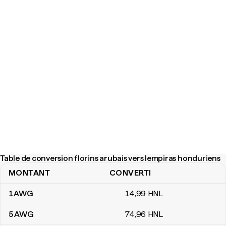
Table de conversion florins arubais vers lempiras honduriens
MONTANT
CONVERTI
Table de conversion florins arubais vers lempiras honduriens
1
AWG
14
,99
HNL
5
AWG
74
,96
HNL