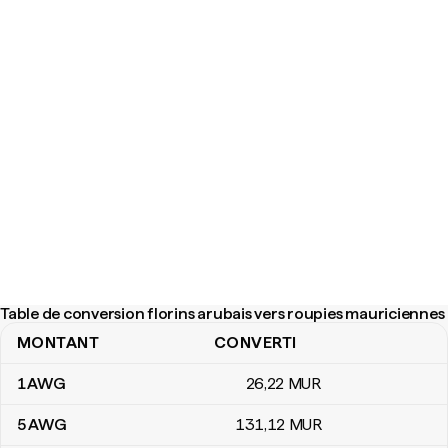
Table de conversion florins arubais vers roupies mauriciennes
MONTANT
CONVERTI
Table de conversion florins arubais vers roupies mauriciennes
1
AWG
26
,22
MUR
5
AWG
131
,12
MUR