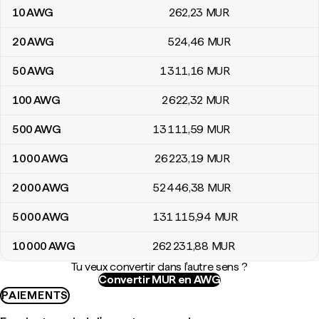
10
AWG
262
,23
MUR
20
AWG
524
,46
MUR
50
AWG
1 311
,16
MUR
100
AWG
2 622
,32
MUR
500
AWG
13 111
,59
MUR
1 000
AWG
26 223
,19
MUR
2 000
AWG
52 446
,38
MUR
5 000
AWG
131 115
,94
MUR
10 000
AWG
262 231
,88
MUR
Tu veux convertir dans l'autre sens ?
Convertir MUR en AWG
PAIEMENTS