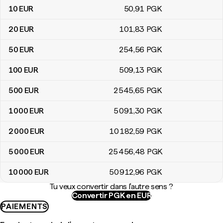
10
EUR
50
,91
PGK
20
EUR
101
,83
PGK
50
EUR
254
,56
PGK
100
EUR
509
,13
PGK
500
EUR
2 545
,65
PGK
1 000
EUR
5 091
,30
PGK
2 000
EUR
10 182
,59
PGK
5 000
EUR
25 456
,48
PGK
10 000
EUR
50 912
,96
PGK
Tu veux convertir dans l'autre sens ?
Convertir PGK en EUR
PAIEMENTS