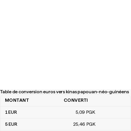
Table de conversion euros vers kinas papouan-néo-guinéens
MONTANT
CONVERTI
Table de conversion euros vers kinas papouan-néo-guinéens
1
EUR
5
,09
PGK
5
EUR
25
,46
PGK