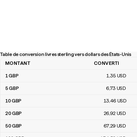
Table de conversion livres sterling vers dollars des États-Unis
MONTANT
CONVERTI
Table de conversion livres sterling vers dollars des États-Unis
1
GBP
1
,35
USD
5
GBP
6
,73
USD
10
GBP
13
,46
USD
20
GBP
26
,92
USD
50
GBP
67
,29
USD