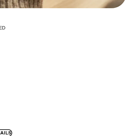
AED
AILS