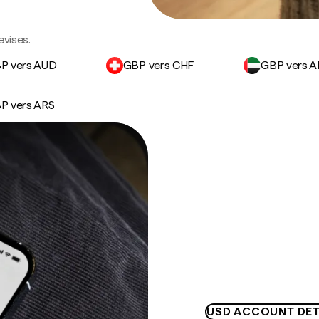
evises.
P vers AUD
GBP vers CHF
GBP vers 
P vers ARS
USD ACCOUNT DET