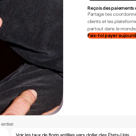
Reçois des paiements 
Partage tes coordonné
clients et les platefor
partout dans le monde
Fais-toi payer aujourd
entier.
Voir les taux de florin antillais vers dollar des États-Unis