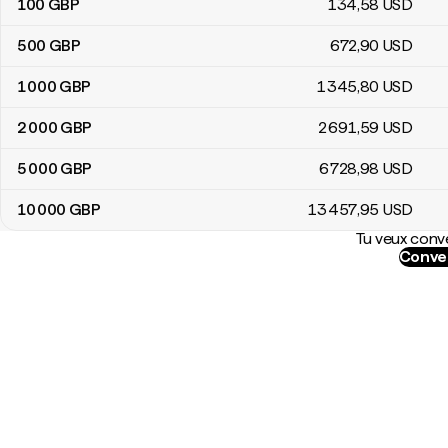
100
GBP
134
,58
USD
500
GBP
672
,90
USD
1 000
GBP
1 345
,80
USD
2 000
GBP
2 691
,59
USD
5 000
GBP
6 728
,98
USD
10 000
GBP
13 457
,95
USD
Tu veux conve
Conver