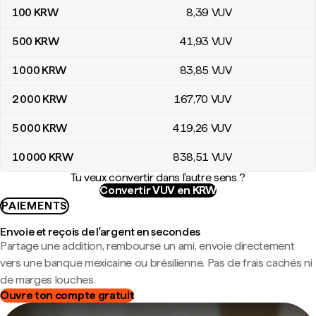
100
KRW
8
,39
VUV
500
KRW
41
,93
VUV
1 000
KRW
83
,85
VUV
2 000
KRW
167
,70
VUV
5 000
KRW
419
,26
VUV
10 000
KRW
838
,51
VUV
Tu veux convertir dans l'autre sens ?
Convertir VUV en KRW
PAIEMENTS
Envoie et reçois de l'argent en secondes
Partage une addition, rembourse un ami, envoie directement
vers une banque mexicaine ou brésilienne. Pas de frais cachés ni
de marges louches.
Ouvre ton compte gratuit