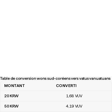
Table de conversion wons sud-coréens vers vatus vanuatuans
MONTANT
CONVERTI
Table de conversion wons sud-coréens vers vatus vanuatuans
20
KRW
1
,68
VUV
50
KRW
4
,19
VUV