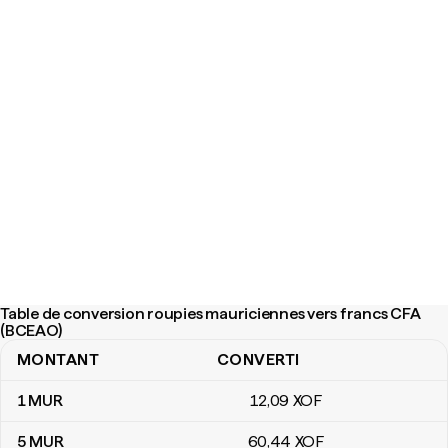
Table de conversion roupies mauriciennes vers francs CFA
(BCEAO)
MONTANT
CONVERTI
Table de conversion roupies mauriciennes vers francs CFA (BCE
1
MUR
12
,09
XOF
5
MUR
60
,44
XOF