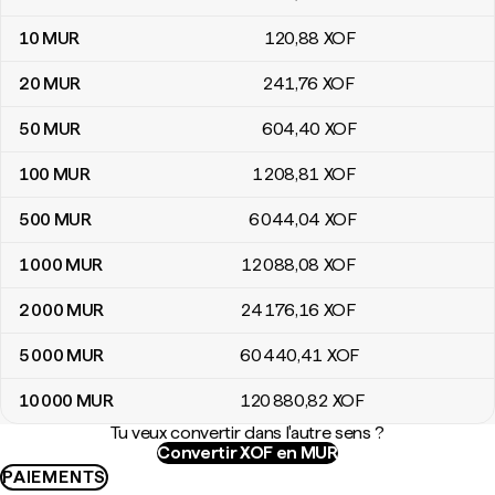
10
MUR
120
,88
XOF
20
MUR
241
,76
XOF
50
MUR
604
,40
XOF
100
MUR
1 208
,81
XOF
500
MUR
6 044
,04
XOF
1 000
MUR
12 088
,08
XOF
2 000
MUR
24 176
,16
XOF
5 000
MUR
60 440
,41
XOF
10 000
MUR
120 880
,82
XOF
Tu veux convertir dans l'autre sens ?
Convertir XOF en MUR
PAIEMENTS