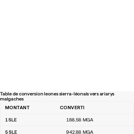
Table de conversion leones sierra-léonais vers ariarys
malgaches
MONTANT
CONVERTI
Table de conversion leones sierra-léonais vers ariarys malgaches
1
SLE
188
,58
MGA
5
SLE
942
,88
MGA