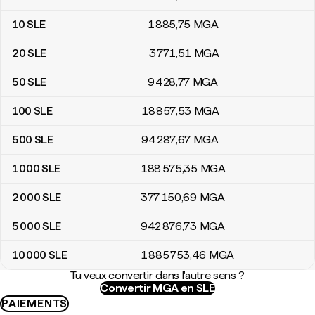
10
SLE
1 885
,75
MGA
20
SLE
3 771
,51
MGA
50
SLE
9 428
,77
MGA
100
SLE
18 857
,53
MGA
500
SLE
94 287
,67
MGA
1 000
SLE
188 575
,35
MGA
2 000
SLE
377 150
,69
MGA
5 000
SLE
942 876
,73
MGA
10 000
SLE
1 885 753
,46
MGA
Tu veux convertir dans l'autre sens ?
Convertir MGA en SLE
PAIEMENTS