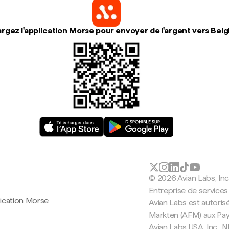
rgez l'application Morse pour envoyer de l'argent vers Bel
© 2026 Avian Labs, In
Entreprise de services
lication Morse
Avian Labs est autorisé
Markten (AFM) aux Pa
Avian Labs USA, Inc.,