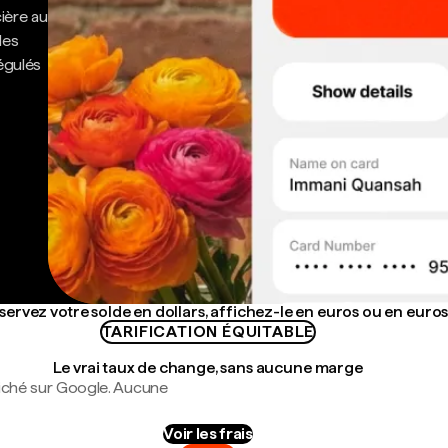
cière au
des
régulés
ervez votre solde en dollars, affichez-le en euros ou en euro
TARIFICATION ÉQUITABLE
Le vrai taux de change, sans aucune marge
fiché sur Google. Aucune
Voir les frais