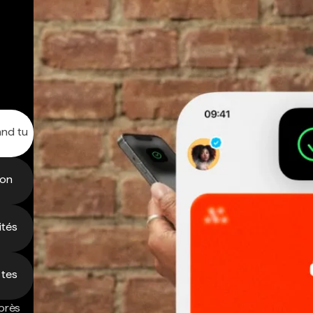
and tu
ion
ités
 tes
près