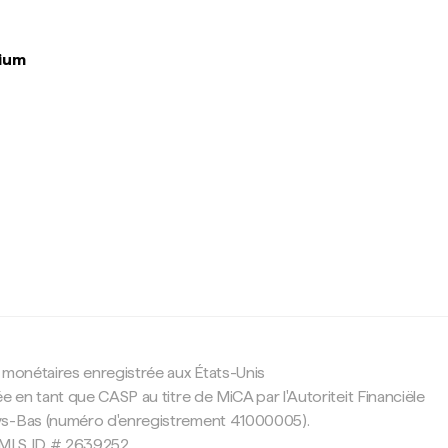
gium
c
 monétaires enregistrée aux États-Unis
e en tant que CASP au titre de MiCA par l'Autoriteit Financiële
ys-Bas (numéro d'enregistrement 41000005).
 NMLS ID # 2639252