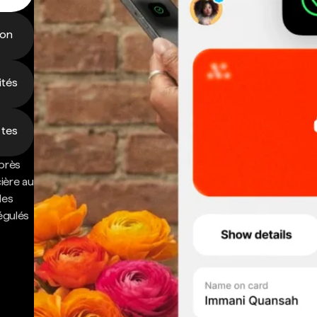
ion
ités
 tes
près
cière au
des
régulés