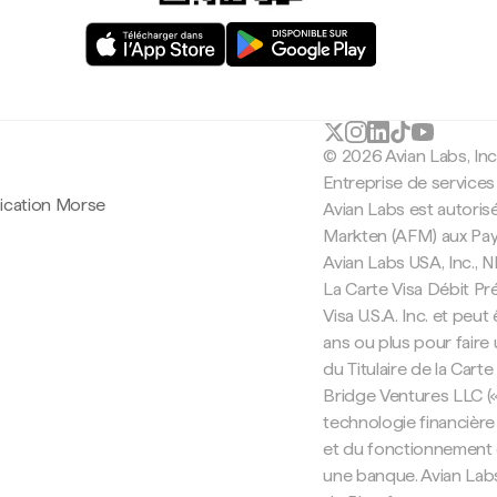
© 2026 Avian Labs, In
Entreprise de services
lication Morse
Avian Labs est autorisé
Markten (AFM) aux Pa
Avian Labs USA, Inc.,
La Carte Visa Débit Pr
Visa U.S.A. Inc. et peu
ans ou plus pour faire
du Titulaire de la Carte
Bridge Ventures LLC («
technologie financière
et du fonctionnement d
une banque. Avian Labs