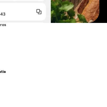
uros
atia