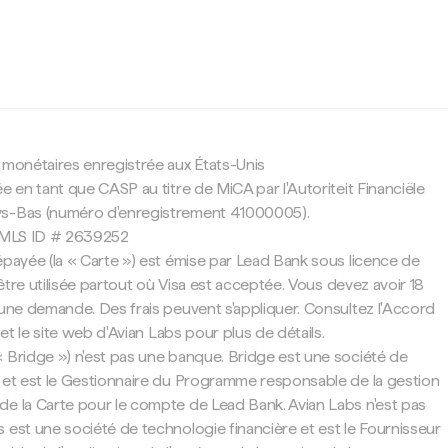
c
 monétaires enregistrée aux États-Unis
e en tant que CASP au titre de MiCA par l'Autoriteit Financiële
ys-Bas (numéro d'enregistrement 41000005).
 NMLS ID # 2639252
épayée (la « Carte ») est émise par Lead Bank sous licence de
t être utilisée partout où Visa est acceptée. Vous devez avoir 18
 une demande. Des frais peuvent s'appliquer. Consultez l'Accord
 et le site web d'Avian Labs pour plus de détails.
 Bridge ») n'est pas une banque. Bridge est une société de
 et est le Gestionnaire du Programme responsable de la gestion
e la Carte pour le compte de Lead Bank. Avian Labs n'est pas
 est une société de technologie financière et est le Fournisseur