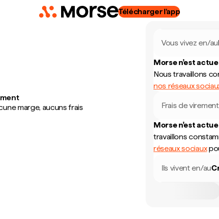
Télécharger l'app
Vous vivez en/au
Morse n'est actue
Nous travaillons c
nos réseaux sociau
nément
Frais de virement
cune marge, aucuns frais
Morse n'est actue
travaillons consta
réseaux sociaux
pou
Ils vivent en/au
C