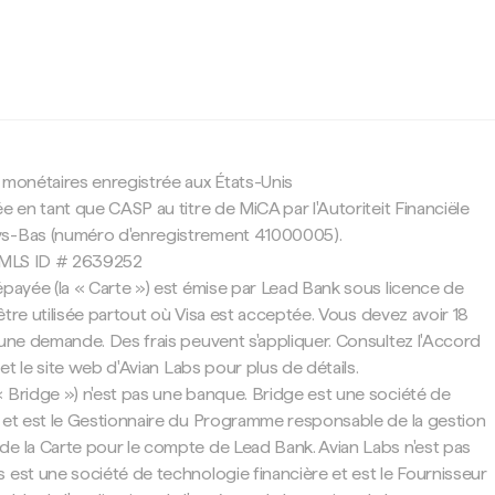
c
 monétaires enregistrée aux États-Unis
e en tant que CASP au titre de MiCA par l'Autoriteit Financiële
ys-Bas (numéro d'enregistrement 41000005).
 NMLS ID # 2639252
épayée (la « Carte ») est émise par Lead Bank sous licence de
t être utilisée partout où Visa est acceptée. Vous devez avoir 18
 une demande. Des frais peuvent s'appliquer. Consultez l'Accord
 et le site web d'Avian Labs pour plus de détails.
 Bridge ») n'est pas une banque. Bridge est une société de
 et est le Gestionnaire du Programme responsable de la gestion
e la Carte pour le compte de Lead Bank. Avian Labs n'est pas
 est une société de technologie financière et est le Fournisseur