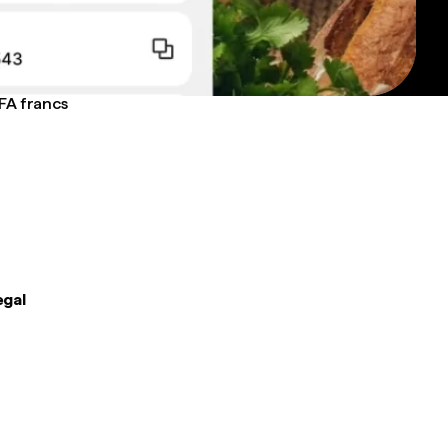
CFA francs
egal