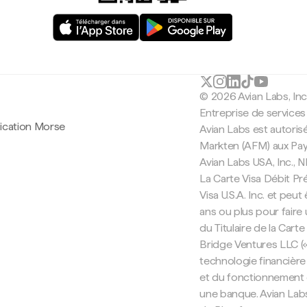
© 2026 Avian Labs, In
Entreprise de services
lication Morse
Avian Labs est autorisé
Markten (AFM) aux Pa
Avian Labs USA, Inc.,
La Carte Visa Débit Pr
Visa U.S.A. Inc. et peu
ans ou plus pour faire
du Titulaire de la Carte
Bridge Ventures LLC («
technologie financière
et du fonctionnement d
une banque. Avian Labs