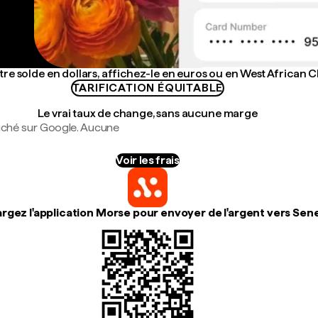
re solde en dollars, affichez-le en euros ou en West African 
TARIFICATION ÉQUITABLE
Le vrai taux de change, sans aucune marge
fiché sur Google. Aucune
Voir les frais
rgez l'application Morse pour envoyer de l'argent vers Sen