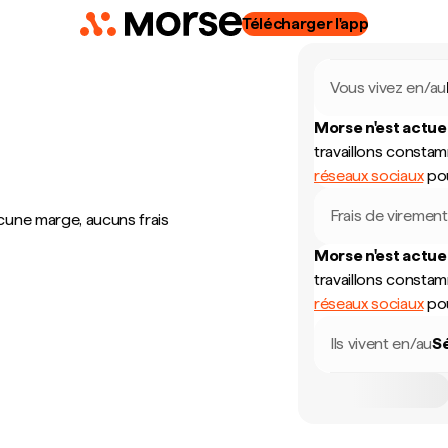
Télécharger l'app
Vous vivez en/au
Morse n'est actue
travaillons consta
réseaux sociaux
pou
Frais de virement
cune marge, aucuns frais
Morse n'est actue
travaillons consta
réseaux sociaux
pou
Ils vivent en/au
S