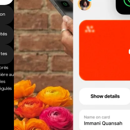
ion
ités
 tes
près
cière au
des
régulés