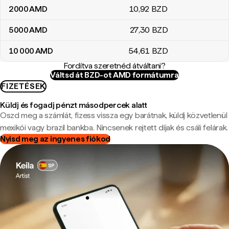
2000
AMD
10
,92
BZD
5000
AMD
27
,30
BZD
10 000
AMD
54
,61
BZD
Fordítva szeretnéd átváltani?
Váltsd át BZD-ot AMD formátumra
FIZETÉSEK
Küldj és fogadj pénzt másodpercek alatt
Oszd meg a számlát, fizess vissza egy barátnak, küldj közvetlenül
mexikói vagy brazil bankba. Nincsenek rejtett díjak és csáli felárak.
Nyisd meg az ingyenes fiókod