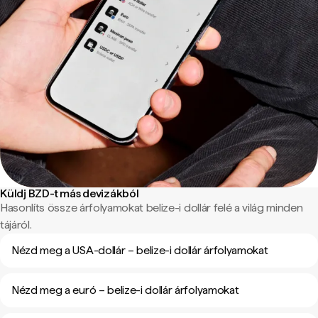
Küldj BZD-t más devizákból
Hasonlíts össze árfolyamokat belize-i dollár felé a világ minden
tájáról.
Nézd meg a USA-dollár – belize-i dollár árfolyamokat
Nézd meg a euró – belize-i dollár árfolyamokat