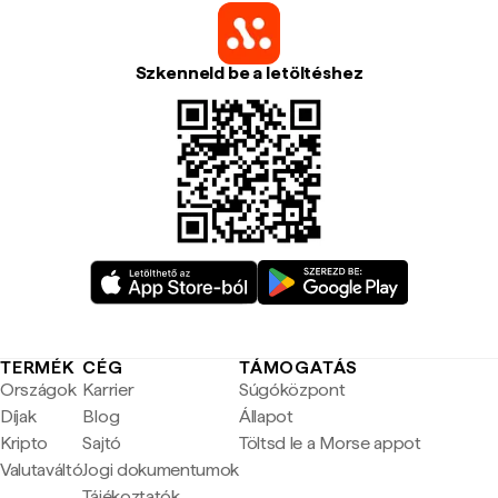
Szkenneld be a letöltéshez
TERMÉK
CÉG
TÁMOGATÁS
Országok
Karrier
Súgóközpont
Díjak
Blog
Állapot
Kripto
Sajtó
Töltsd le a Morse appot
Valutaváltó
Jogi dokumentumok
Tájékoztatók