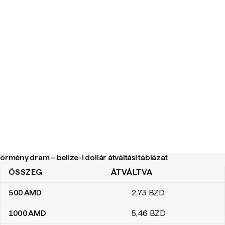
örmény dram – belize-i dollár átváltási táblázat
ÖSSZEG
ÁTVÁLTVA
örmény dram – belize-i dollár átváltási táblázat
500
AMD
2
,73
BZD
1000
AMD
5
,46
BZD