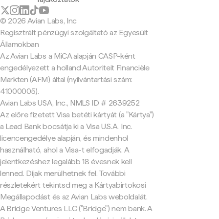
© 2026 Avian Labs, Inc
Regisztrált pénzügyi szolgáltató az Egyesült
Államokban
Az Avian Labs a MiCA alapján CASP-ként
engedélyezett a holland Autoriteit Financiële
Markten (AFM) által (nyilvántartási szám:
41000005).
Avian Labs USA, Inc., NMLS ID # 2639252
Az előre fizetett Visa betéti kártyát (a "Kártya")
a Lead Bank bocsátja ki a Visa U.S.A. Inc.
licencengedélye alapján, és mindenhol
használható, ahol a Visa-t elfogadják. A
jelentkezéshez legalább 18 évesnek kell
lenned. Díjak merülhetnek fel. További
részletekért tekintsd meg a Kártyabirtokosi
Megállapodást és az Avian Labs weboldalát.
A Bridge Ventures LLC ("Bridge") nem bank. A