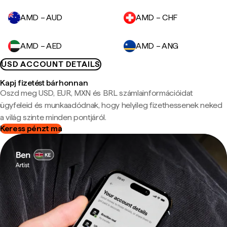
AMD – AUD
AMD – CHF
AMD – AED
AMD – ANG
USD ACCOUNT DETAILS
Kapj fizetést bárhonnan
Oszd meg USD, EUR, MXN és BRL számlainformációidat
ügyfeleid és munkaadódnak, hogy helyileg fizethessenek neked
a világ szinte minden pontjáról.
Keress pénzt ma