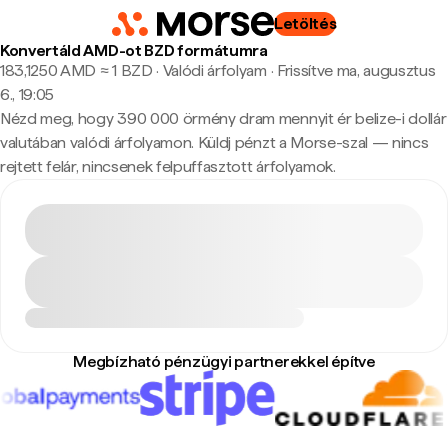
Letöltés
Konvertáld AMD-ot BZD formátumra
183,1250 AMD ≈ 1 BZD · Valódi árfolyam
·
Frissítve ma, augusztus
6., 19:05
Nézd meg, hogy 390 000 örmény dram mennyit ér belize-i dollár
valutában valódi árfolyamon. Küldj pénzt a Morse-szal — nincs
rejtett felár, nincsenek felpuffasztott árfolyamok.
Megbízható pénzügyi partnerekkel építve