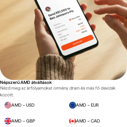
Népszerű AMD átváltások
Nézd meg az árfolyamokat örmény dram és más fő devizák
között.
AMD – USD
AMD – EUR
AMD – GBP
AMD – CAD