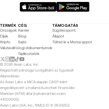
TERMÉK
CÉG
TÁMOGATÁS
Országok
Karrier
Súgóközpont
Díjak
Blog
Állapot
Kripto
Sajtó
Töltsd le a Morse appot
Valutaváltó
Jogi dokumentumok
Tájékoztatók
© 2026 Avian Labs, Inc
Regisztrált pénzügyi szolgáltató az Egyesült
Államokban
Az Avian Labs a MiCA alapján CASP-ként
engedélyezett a holland Autoriteit Financiële
Markten (AFM) által (nyilvántartási szám:
41000005).
Avian Labs USA, Inc., NMLS ID # 2639252