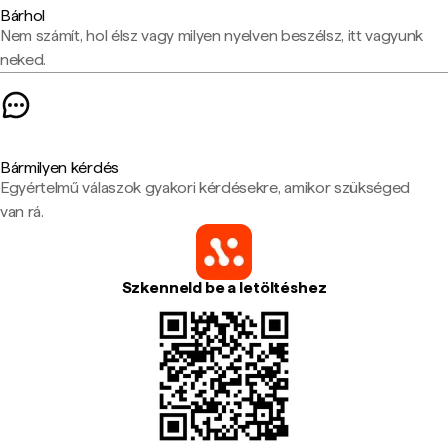
Bárhol
Nem számít, hol élsz vagy milyen nyelven beszélsz, itt vagyunk
neked.
Bármilyen kérdés
Egyértelmű válaszok gyakori kérdésekre, amikor szükséged
van rá.
Szkenneld be a letöltéshez