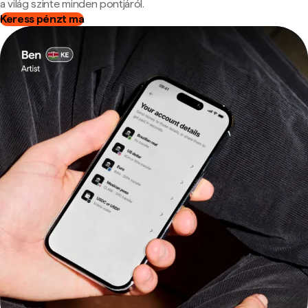
a világ szinte minden pontjáról.
Keress pénzt ma