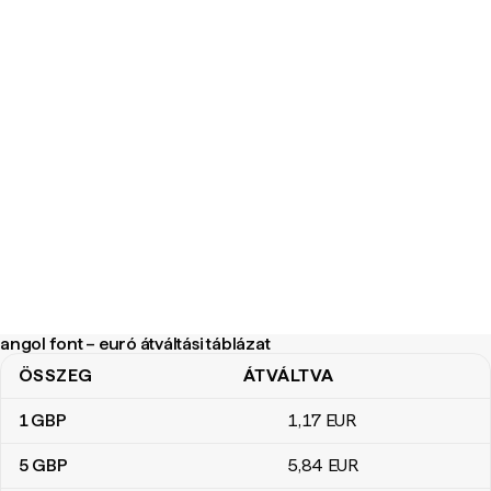
angol font – euró átváltási táblázat
ÖSSZEG
ÁTVÁLTVA
angol font – euró átváltási táblázat
1
GBP
1
,17
EUR
5
GBP
5
,84
EUR