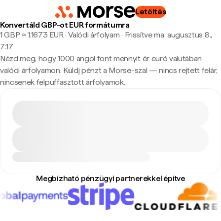
Letöltés
Konvertáld GBP-ot EUR formátumra
1 GBP ≈ 1,1673 EUR · Valódi árfolyam
·
Frissítve ma, augusztus 8.,
7:17
Nézd meg, hogy 1000 angol font mennyit ér euró valutában
valódi árfolyamon. Küldj pénzt a Morse-szal — nincs rejtett felár,
nincsenek felpuffasztott árfolyamok.
Megbízható pénzügyi partnerekkel építve