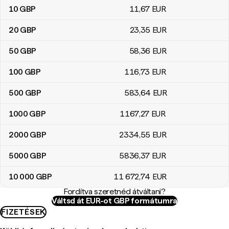
10
GBP
11
,67
EUR
20
GBP
23
,35
EUR
50
GBP
58
,36
EUR
100
GBP
116
,73
EUR
500
GBP
583
,64
EUR
1000
GBP
1167
,27
EUR
2000
GBP
2334
,55
EUR
5000
GBP
5836
,37
EUR
10 000
GBP
11 672
,74
EUR
Fordítva szeretnéd átváltani?
Váltsd át EUR-ot GBP formátumra
FIZETÉSEK