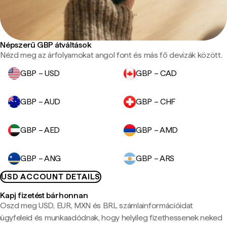
Népszerű GBP átváltások
Nézd meg az árfolyamokat angol font és más fő devizák között.
GBP – USD
GBP – CAD
GBP – AUD
GBP – CHF
GBP – AED
GBP – AMD
GBP – ANG
GBP – ARS
USD ACCOUNT DETAILS
Kapj fizetést bárhonnan
Oszd meg USD, EUR, MXN és BRL számlainformációidat
ügyfeleid és munkaadódnak, hogy helyileg fizethessenek neked