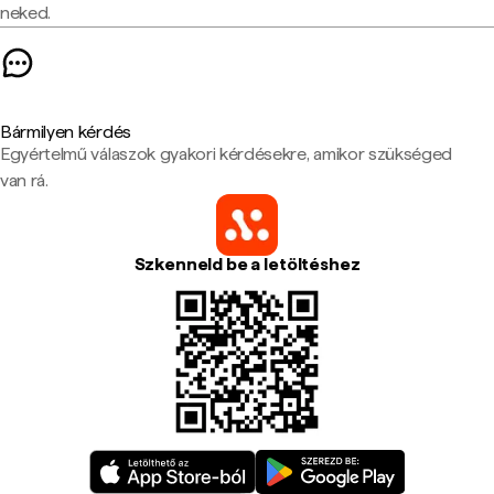
neked.
Bármilyen kérdés
Egyértelmű válaszok gyakori kérdésekre, amikor szükséged
van rá.
Szkenneld be a letöltéshez