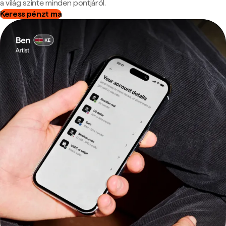
a világ szinte minden pontjáról.
Keress pénzt ma