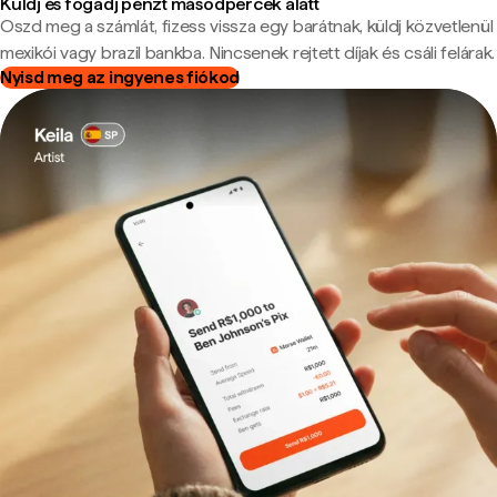
Küldj és fogadj pénzt másodpercek alatt
Oszd meg a számlát, fizess vissza egy barátnak, küldj közvetlenül
mexikói vagy brazil bankba. Nincsenek rejtett díjak és csáli felárak.
Nyisd meg az ingyenes fiókod