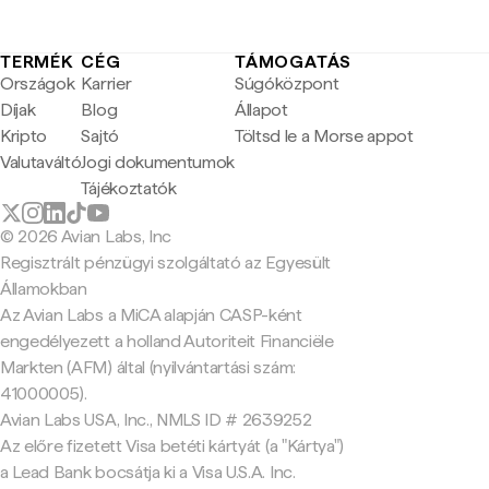
TERMÉK
CÉG
TÁMOGATÁS
Országok
Karrier
Súgóközpont
Díjak
Blog
Állapot
Kripto
Sajtó
Töltsd le a Morse appot
Valutaváltó
Jogi dokumentumok
Tájékoztatók
© 2026 Avian Labs, Inc
Regisztrált pénzügyi szolgáltató az Egyesült
Államokban
Az Avian Labs a MiCA alapján CASP-ként
engedélyezett a holland Autoriteit Financiële
Markten (AFM) által (nyilvántartási szám:
41000005).
Avian Labs USA, Inc., NMLS ID # 2639252
Az előre fizetett Visa betéti kártyát (a "Kártya")
a Lead Bank bocsátja ki a Visa U.S.A. Inc.