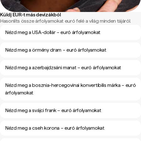
Küldj EUR-t más devizákból
Hasonlíts össze árfolyamokat euró felé a világ minden tájáról.
Nézd meg a USA-dollár – euró árfolyamokat
Nézd meg a örmény dram – euró árfolyamokat
Nézd meg a azerbajdzsáni manat – euró árfolyamokat
Nézd meg a bosznia-hercegovinai konvertibilis márka – euró
árfolyamokat
Nézd meg a svájci frank – euró árfolyamokat
Nézd meg a cseh korona – euró árfolyamokat