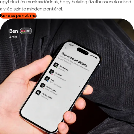
ügyfeleid és munkaadódnak, hogy helyileg fizethessenek neked
a világ szinte minden pontjáról.
Keress pénzt ma