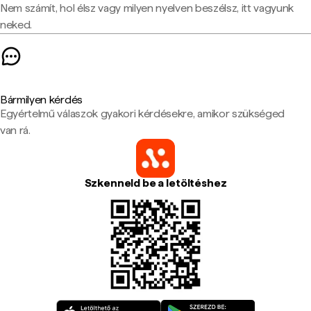
Nem számít, hol élsz vagy milyen nyelven beszélsz, itt vagyunk
neked.
Bármilyen kérdés
Egyértelmű válaszok gyakori kérdésekre, amikor szükséged
van rá.
Szkenneld be a letöltéshez