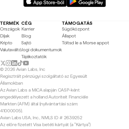
TERMÉK
CÉG
TÁMOGATÁS
Országok
Karrier
Súgóközpont
Díjak
Blog
Állapot
Kripto
Sajtó
Töltsd le a Morse appot
Valutaváltó
Jogi dokumentumok
Tájékoztatók
© 2026 Avian Labs, Inc
Regisztrált pénzügyi szolgáltató az Egyesült
Államokban
Az Avian Labs a MiCA alapján CASP-ként
engedélyezett a holland Autoriteit Financiële
Markten (AFM) által (nyilvántartási szám:
41000005).
Avian Labs USA, Inc., NMLS ID # 2639252
Az előre fizetett Visa betéti kártyát (a "Kártya")