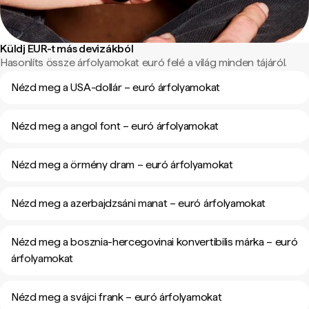
Küldj EUR-t más devizákból
Hasonlíts össze árfolyamokat euró felé a világ minden tájáról.
Nézd meg a USA-dollár – euró árfolyamokat
Nézd meg a angol font – euró árfolyamokat
Nézd meg a örmény dram – euró árfolyamokat
Nézd meg a azerbajdzsáni manat – euró árfolyamokat
Nézd meg a bosznia-hercegovinai konvertibilis márka – euró
árfolyamokat
Nézd meg a svájci frank – euró árfolyamokat