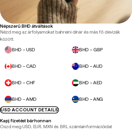
Népszerű BHD átváltások
Nézd meg az árfolyamokat bahreini dinár és más fő devizák
között.
BHD – USD
BHD – GBP
BHD – CAD
BHD – AUD
BHD – CHF
BHD – AED
BHD – AMD
BHD – ANG
USD ACCOUNT DETAILS
Kapj fizetést bárhonnan
Oszd meg USD, EUR, MXN és BRL számlainformációidat