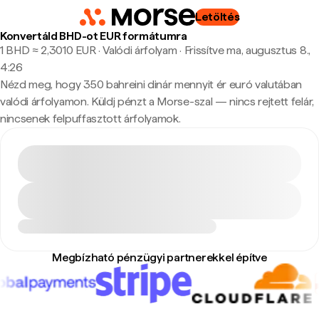
Letöltés
Konvertáld BHD-ot EUR formátumra
1 BHD ≈ 2,3010 EUR · Valódi árfolyam
·
Frissítve ma, augusztus 8.,
4:26
Nézd meg, hogy 350 bahreini dinár mennyit ér euró valutában
valódi árfolyamon. Küldj pénzt a Morse-szal — nincs rejtett felár,
nincsenek felpuffasztott árfolyamok.
Megbízható pénzügyi partnerekkel építve