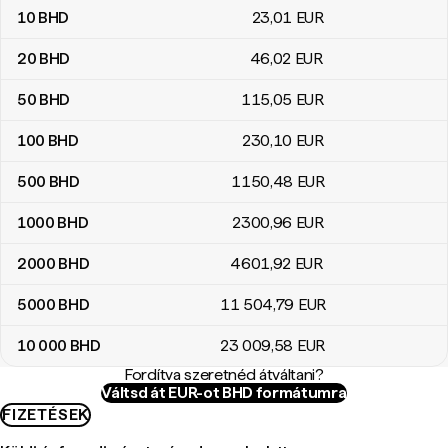
10
BHD
23
,01
EUR
20
BHD
46
,02
EUR
50
BHD
115
,05
EUR
100
BHD
230
,10
EUR
500
BHD
1150
,48
EUR
1000
BHD
2300
,96
EUR
2000
BHD
4601
,92
EUR
5000
BHD
11 504
,79
EUR
10 000
BHD
23 009
,58
EUR
Fordítva szeretnéd átváltani?
Váltsd át EUR-ot BHD formátumra
FIZETÉSEK