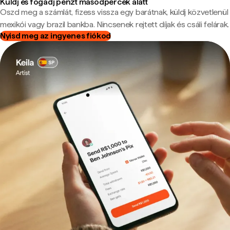
Küldj és fogadj pénzt másodpercek alatt
Oszd meg a számlát, fizess vissza egy barátnak, küldj közvetlenül
mexikói vagy brazil bankba. Nincsenek rejtett díjak és csáli felárak.
Nyisd meg az ingyenes fiókod