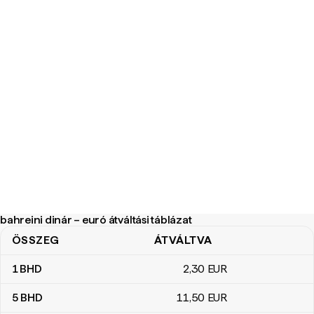
bahreini dinár – euró átváltási táblázat
ÖSSZEG
ÁTVÁLTVA
bahreini dinár – euró átváltási táblázat
1
BHD
2
,30
EUR
5
BHD
11
,50
EUR