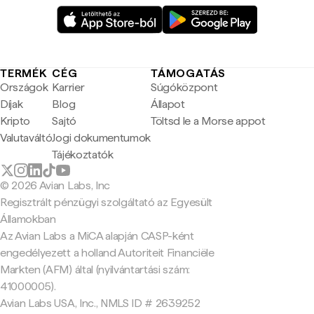
TERMÉK
CÉG
TÁMOGATÁS
Országok
Karrier
Súgóközpont
Díjak
Blog
Állapot
Kripto
Sajtó
Töltsd le a Morse appot
Valutaváltó
Jogi dokumentumok
Tájékoztatók
© 2026 Avian Labs, Inc
Regisztrált pénzügyi szolgáltató az Egyesült
Államokban
Az Avian Labs a MiCA alapján CASP-ként
engedélyezett a holland Autoriteit Financiële
Markten (AFM) által (nyilvántartási szám:
41000005).
Avian Labs USA, Inc., NMLS ID # 2639252