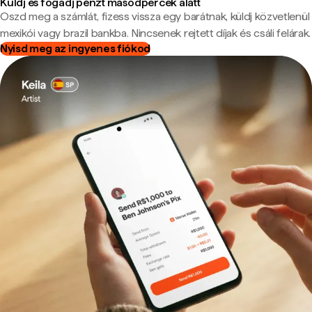
Küldj és fogadj pénzt másodpercek alatt
Oszd meg a számlát, fizess vissza egy barátnak, küldj közvetlenül
mexikói vagy brazil bankba. Nincsenek rejtett díjak és csáli felárak.
Nyisd meg az ingyenes fiókod