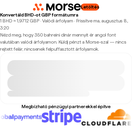
Letöltés
Konvertáld BHD-ot GBP formátumra
1 BHD ≈ 1,9712 GBP · Valódi árfolyam
·
Frissítve ma, augusztus 8.,
3:20
Nézd meg, hogy 350 bahreini dinár mennyit ér angol font
valutában valódi árfolyamon. Küldj pénzt a Morse-szal — nincs
rejtett felár, nincsenek felpuffasztott árfolyamok.
Megbízható pénzügyi partnerekkel építve