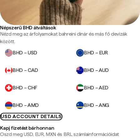
Népszerű BHD átváltások
Nézd meg az árfolyamokat bahreini dinár és más fő devizák
között.
BHD – USD
BHD – EUR
BHD – CAD
BHD – AUD
BHD – CHF
BHD – AED
BHD – AMD
BHD – ANG
USD ACCOUNT DETAILS
Kapj fizetést bárhonnan
Oszd meg USD, EUR, MXN és BRL számlainformációidat