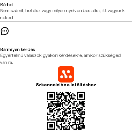
Bárhol
Nem számít, hol élsz vagy milyen nyelven beszélsz, itt vagyunk
neked.
Bármilyen kérdés
Egyértelmű válaszok gyakori kérdésekre, amikor szükséged
van rá.
Szkenneld be a letöltéshez