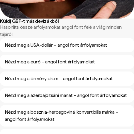
Küldj GBP-t más devizákból
Hasonlíts össze árfolyamokat angol font felé a világ minden
tájáról.
Nézd meg a USA-dollár – angol font árfolyamokat
Nézd meg a euró – angol font árfolyamokat
Nézd meg a örmény dram – angol font árfolyamokat
Nézd meg a azerbajdzsáni manat – angol font árfolyamokat
Nézd meg a bosznia-hercegovinai konvertibilis márka –
angol font árfolyamokat