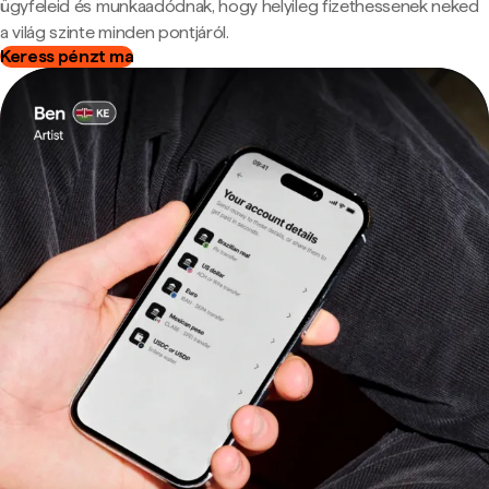
ügyfeleid és munkaadódnak, hogy helyileg fizethessenek neked
a világ szinte minden pontjáról.
Keress pénzt ma