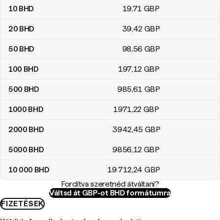
10
BHD
19
,71
GBP
20
BHD
39
,42
GBP
50
BHD
98
,56
GBP
100
BHD
197
,12
GBP
500
BHD
985
,61
GBP
1000
BHD
1971
,22
GBP
2000
BHD
3942
,45
GBP
5000
BHD
9856
,12
GBP
10 000
BHD
19 712
,24
GBP
Fordítva szeretnéd átváltani?
Váltsd át GBP-ot BHD formátumra
FIZETÉSEK