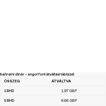
bahreini dinár – angol font átváltási táblázat
ÖSSZEG
ÁTVÁLTVA
bahreini dinár – angol font átváltási táblázat
1
BHD
1
,97
GBP
5
BHD
9
,86
GBP