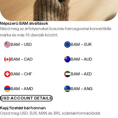
Népszerű BAM átváltások
Nézd meg az árfolyamokat bosznia-hercegovinai konvertibilis
márka és más fő devizák között.
BAM – USD
BAM – EUR
BAM – CAD
BAM – AUD
BAM – CHF
BAM – AED
BAM – AMD
BAM – ANG
USD ACCOUNT DETAILS
Kapj fizetést bárhonnan
Oszd meg USD, EUR, MXN és BRL számlainformációidat