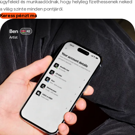
ügyfeleid és munkaadódnak, hogy helyileg fizethessenek neked
a világ szinte minden pontjáról.
Keress pénzt ma