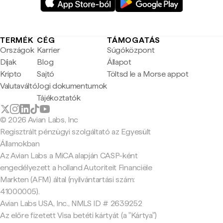
TERMÉK
CÉG
TÁMOGATÁS
Országok
Karrier
Súgóközpont
Díjak
Blog
Állapot
Kripto
Sajtó
Töltsd le a Morse appot
Valutaváltó
Jogi dokumentumok
Tájékoztatók
© 2026 Avian Labs, Inc
Regisztrált pénzügyi szolgáltató az Egyesült
Államokban
Az Avian Labs a MiCA alapján CASP-ként
engedélyezett a holland Autoriteit Financiële
Markten (AFM) által (nyilvántartási szám:
41000005).
Avian Labs USA, Inc., NMLS ID # 2639252
Az előre fizetett Visa betéti kártyát (a "Kártya")