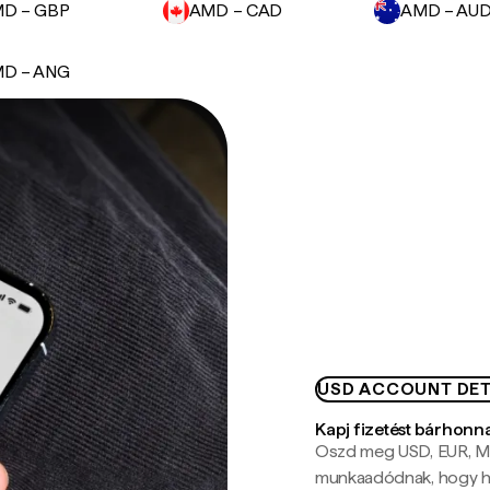
D – GBP
AMD – CAD
AMD – AU
D – ANG
USD ACCOUNT DET
Kapj fizetést bárhonn
Oszd meg USD, EUR, MX
munkaadódnak, hogy hel