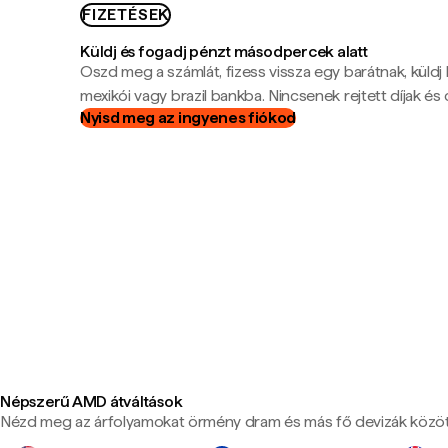
FIZETÉSEK
Küldj és fogadj pénzt másodpercek alatt
Oszd meg a számlát, fizess vissza egy barátnak, küldj
mexikói vagy brazil bankba. Nincsenek rejtett díjak és c
Nyisd meg az ingyenes fiókod
Népszerű AMD átváltások
Nézd meg az árfolyamokat örmény dram és más fő devizák közöt