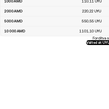
1000
AMD
110
,11
UYU
2000
AMD
220
,22
UYU
5000
AMD
550
,55
UYU
10 000
AMD
1101
,10
UYU
Fordítva 
Váltsd át U