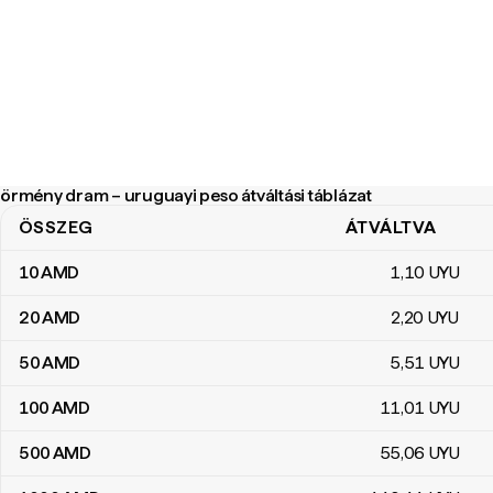
örmény dram – uruguayi peso átváltási táblázat
ÖSSZEG
ÁTVÁLTVA
örmény dram – uruguayi peso átváltási táblázat
10
AMD
1
,10
UYU
20
AMD
2
,20
UYU
50
AMD
5
,51
UYU
100
AMD
11
,01
UYU
500
AMD
55
,06
UYU