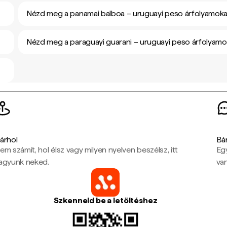
Nézd meg a panamai balboa – uruguayi peso árfolyamoka
Nézd meg a paraguayi guarani – uruguayi peso árfolyamo
árhol
Bá
em számít, hol élsz vagy milyen nyelven beszélsz, itt
Eg
agyunk neked.
van
Szkenneld be a letöltéshez