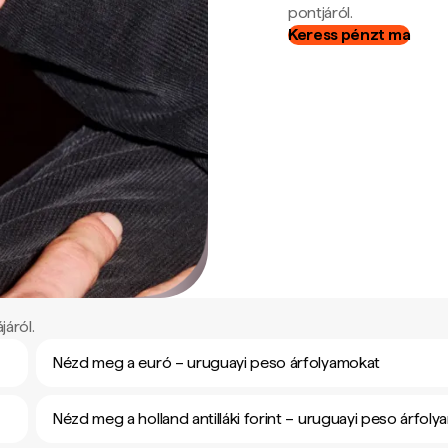
pontjáról.
Keress pénzt ma
járól.
Nézd meg a euró – uruguayi peso árfolyamokat
Nézd meg a holland antilláki forint – uruguayi peso árfol