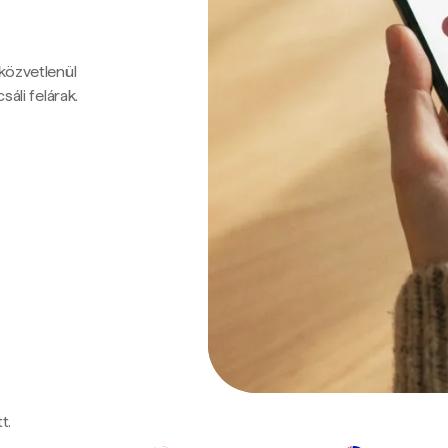
 közvetlenül
sáli felárak.
t.