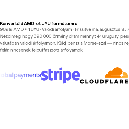
Konvertáld AMD-ot UYU formátumra
9,0818 AMD ≈ 1 UYU · Valódi árfolyam
·
Frissítve ma, augusztus 8., 
Nézd meg, hogy 390 000 örmény dram mennyit ér uruguayi pes
valutában valódi árfolyamon. Küldj pénzt a Morse-szal — nincs rej
felár, nincsenek felpuffasztott árfolyamok.