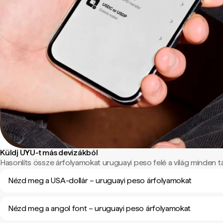
Küldj UYU-t más devizákból
Hasonlíts össze árfolyamokat uruguayi peso felé a világ minden tá
Nézd meg a USA-dollár – uruguayi peso árfolyamokat
Nézd meg a angol font – uruguayi peso árfolyamokat