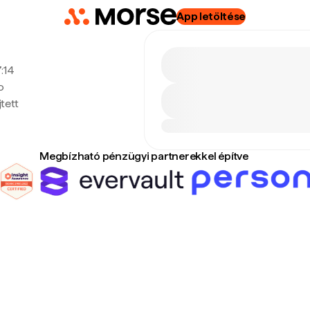
App letöltése
7:14
o
tett
Megbízható pénzügyi partnerekkel építve