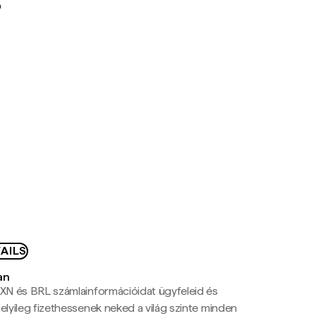
D
AILS
an
N és BRL számlainformációidat ügyfeleid és
yileg fizethessenek neked a világ szinte minden