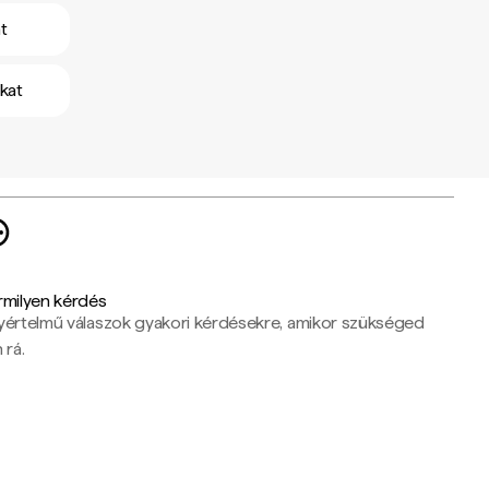
t
kat
rmilyen kérdés
yértelmű válaszok gyakori kérdésekre, amikor szükséged
 rá.