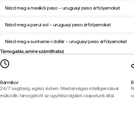
Nézd meg a mexikói peso – uruguayi peso árfolyamokat
Nézd meg a perui sol – uruguayi peso árfolyamokat
Nézd meg a suriname-i dollár – uruguayi peso árfolyamokat
Támogatás, amire számíthatsz
Bármikor
B
24/7 segítség, egész évben. Mesterséges intelligenciával
N
működik, támogatott az ügyfélszolgálati csapatunk által.
v