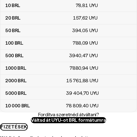
10
BRL
78
,81
UYU
20
BRL
157
,62
UYU
50
BRL
394
,05
UYU
100
BRL
788
,09
UYU
500
BRL
3940
,47
UYU
1000
BRL
7880
,94
UYU
2000
BRL
15 761
,88
UYU
5000
BRL
39 404
,70
UYU
10 000
BRL
78 809
,40
UYU
Fordítva szeretnéd átváltani?
Váltsd át UYU-ot BRL formátumra
FIZETÉSEK