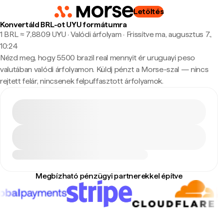
Letöltés
Konvertáld BRL-ot UYU formátumra
1 BRL ≈ 7,8809 UYU · Valódi árfolyam
·
Frissítve ma, augusztus 7.,
10:24
Nézd meg, hogy 5500 brazil real mennyit ér uruguayi peso
valutában valódi árfolyamon. Küldj pénzt a Morse-szal — nincs
rejtett felár, nincsenek felpuffasztott árfolyamok.
Megbízható pénzügyi partnerekkel építve