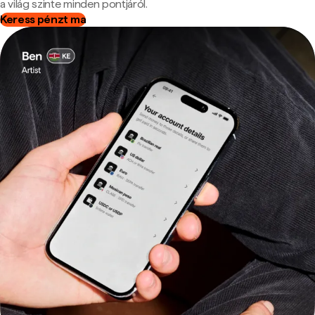
a világ szinte minden pontjáról.
Keress pénzt ma