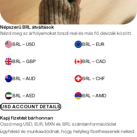
Népszerű BRL átváltások
Nézd meg az árfolyamokat brazil real és más fő devizák között.
BRL – USD
BRL – EUR
BRL – GBP
BRL – CAD
BRL – AUD
BRL – CHF
BRL – AED
BRL – AMD
USD ACCOUNT DETAILS
Kapj fizetést bárhonnan
Oszd meg USD, EUR, MXN és BRL számlainformációidat
ügyfeleid és munkaadódnak, hogy helyileg fizethessenek neked