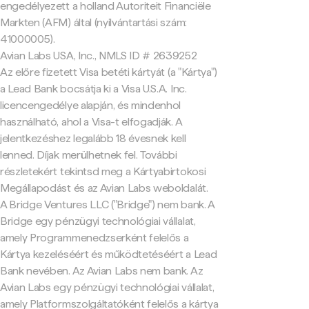
engedélyezett a holland Autoriteit Financiële
Markten (AFM) által (nyilvántartási szám:
41000005).
Avian Labs USA, Inc., NMLS ID # 2639252
Az előre fizetett Visa betéti kártyát (a "Kártya")
a Lead Bank bocsátja ki a Visa U.S.A. Inc.
licencengedélye alapján, és mindenhol
használható, ahol a Visa-t elfogadják. A
jelentkezéshez legalább 18 évesnek kell
lenned. Díjak merülhetnek fel. További
részletekért tekintsd meg a Kártyabirtokosi
Megállapodást és az Avian Labs weboldalát.
A Bridge Ventures LLC ("Bridge") nem bank. A
Bridge egy pénzügyi technológiai vállalat,
amely Programmenedzserként felelős a
Kártya kezeléséért és működtetéséért a Lead
Bank nevében. Az Avian Labs nem bank. Az
Avian Labs egy pénzügyi technológiai vállalat,
amely Platformszolgáltatóként felelős a kártya