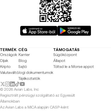
TERMÉK
CÉG
TÁMOGATÁS
Országok
Karrier
Súgóközpont
Díjak
Blog
Állapot
Kripto
Sajtó
Töltsd le a Morse appot
Valutaváltó
Jogi dokumentumok
Tájékoztatók
© 2026 Avian Labs, Inc
Regisztrált pénzügyi szolgáltató az Egyesült
Államokban
Az Avian Labs a MiCA alapján CASP-ként