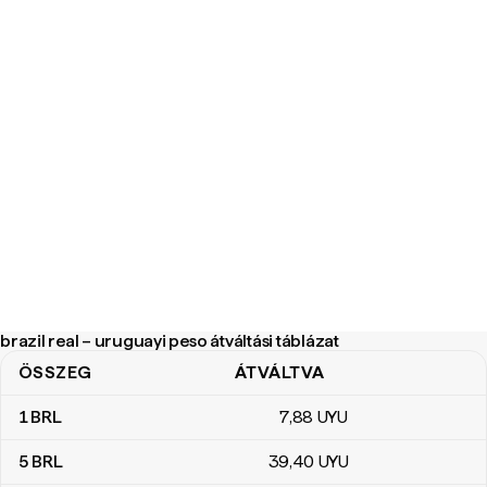
brazil real – uruguayi peso átváltási táblázat
ÖSSZEG
ÁTVÁLTVA
brazil real – uruguayi peso átváltási táblázat
1
BRL
7
,88
UYU
5
BRL
39
,40
UYU