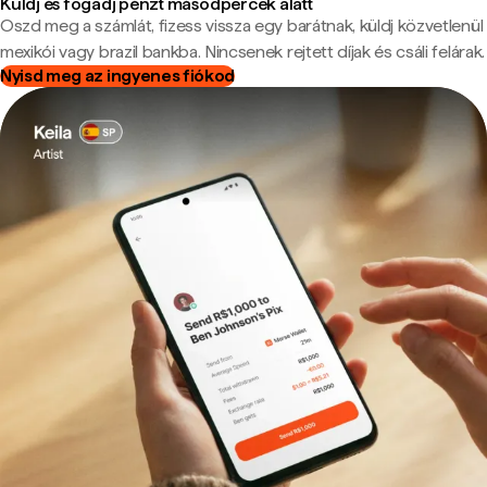
Küldj és fogadj pénzt másodpercek alatt
Oszd meg a számlát, fizess vissza egy barátnak, küldj közvetlenül
mexikói vagy brazil bankba. Nincsenek rejtett díjak és csáli felárak.
Nyisd meg az ingyenes fiókod