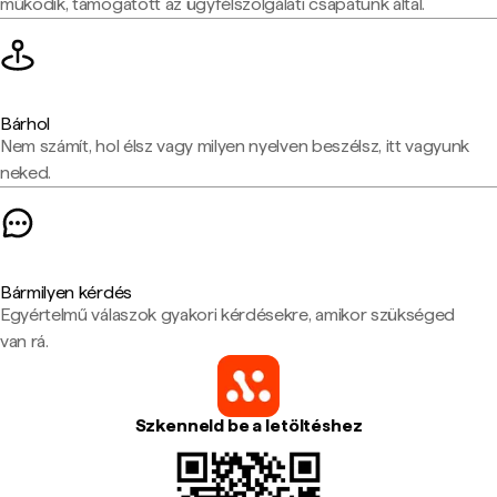
működik, támogatott az ügyfélszolgálati csapatunk által.
Bárhol
Nem számít, hol élsz vagy milyen nyelven beszélsz, itt vagyunk
neked.
Bármilyen kérdés
Egyértelmű válaszok gyakori kérdésekre, amikor szükséged
van rá.
Szkenneld be a letöltéshez