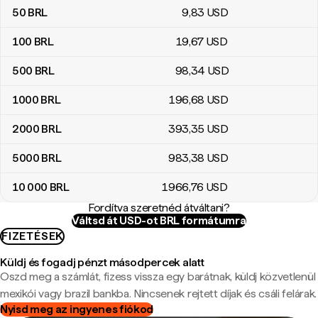
50
BRL
9
,83
USD
100
BRL
19
,67
USD
500
BRL
98
,34
USD
1000
BRL
196
,68
USD
2000
BRL
393
,35
USD
5000
BRL
983
,38
USD
10 000
BRL
1966
,76
USD
Fordítva szeretnéd átváltani?
Váltsd át USD-ot BRL formátumra
FIZETÉSEK
Küldj és fogadj pénzt másodpercek alatt
Oszd meg a számlát, fizess vissza egy barátnak, küldj közvetlenül
mexikói vagy brazil bankba. Nincsenek rejtett díjak és csáli felárak.
Nyisd meg az ingyenes fiókod