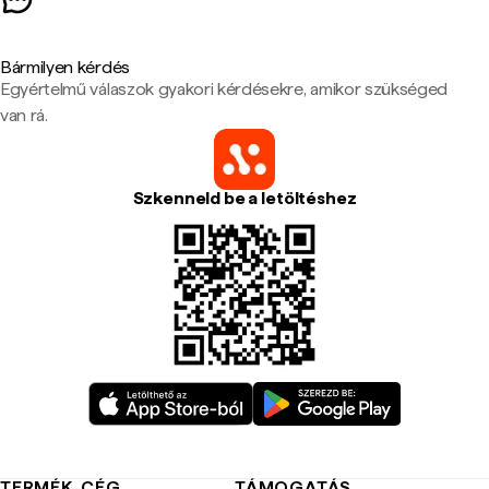
Bármilyen kérdés
Egyértelmű válaszok gyakori kérdésekre, amikor szükséged
van rá.
Szkenneld be a letöltéshez
TERMÉK
CÉG
TÁMOGATÁS