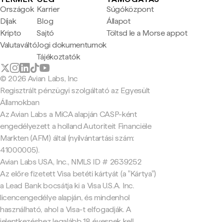
Országok
Karrier
Súgóközpont
Díjak
Blog
Állapot
Kripto
Sajtó
Töltsd le a Morse appot
Valutaváltó
Jogi dokumentumok
Tájékoztatók
© 2026 Avian Labs, Inc
Regisztrált pénzügyi szolgáltató az Egyesült
Államokban
Az Avian Labs a MiCA alapján CASP-ként
engedélyezett a holland Autoriteit Financiële
Markten (AFM) által (nyilvántartási szám:
41000005).
Avian Labs USA, Inc., NMLS ID # 2639252
Az előre fizetett Visa betéti kártyát (a "Kártya")
a Lead Bank bocsátja ki a Visa U.S.A. Inc.
licencengedélye alapján, és mindenhol
használható, ahol a Visa-t elfogadják. A
jelentkezéshez legalább 18 évesnek kell