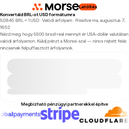
Letöltés
Konvertáld BRL-ot USD formátumra
5,0845 BRL ≈ 1 USD · Valódi árfolyam
·
Frissítve ma, augusztus 7.,
16:52
Nézd meg, hogy 5500 brazil real mennyit ér USA-dollár valutában
valódi árfolyamon. Küldj pénzt a Morse-szal — nincs rejtett felár,
nincsenek felpuffasztott árfolyamok.
Megbízható pénzügyi partnerekkel építve