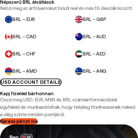
Népszerű BRL átváltások
Nézd meg az árfolyamokat brazil real és más fő devizák között.
BRL – EUR
BRL – GBP
BRL – CAD
BRL – AUD
BRL – CHF
BRL – AED
BRL – AMD
BRL – ANG
USD ACCOUNT DETAILS
Kapj fizetést bárhonnan
Oszd meg USD, EUR, MXN és BRL számlainformációidat
ügyfeleid és munkaadódnak, hogy helyileg fizethessenek neked
a világ szinte minden pontjáról.
Keress pénzt ma