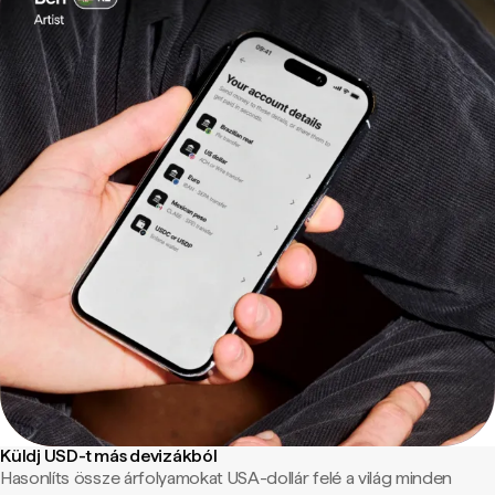
Küldj USD-t más devizákból
Hasonlíts össze árfolyamokat USA-dollár felé a világ minden