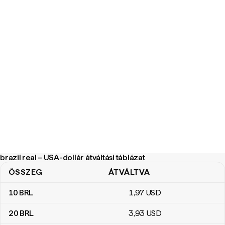
brazil real – USA-dollár átváltási táblázat
ÖSSZEG
ÁTVÁLTVA
brazil real – USA-dollár átváltási táblázat
10
BRL
1
,97
USD
20
BRL
3
,93
USD