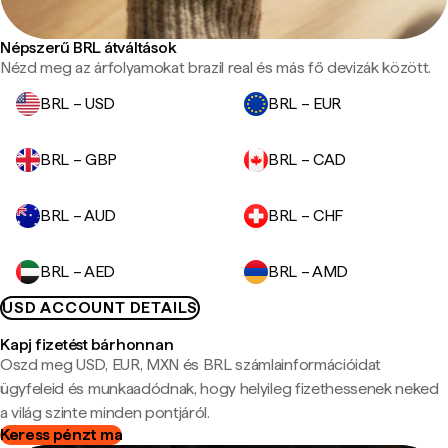
Népszerű BRL átváltások
Nézd meg az árfolyamokat brazil real és más fő devizák között.
BRL – USD
BRL – EUR
BRL – GBP
BRL – CAD
BRL – AUD
BRL – CHF
BRL – AED
BRL – AMD
USD ACCOUNT DETAILS
Kapj fizetést bárhonnan
Oszd meg USD, EUR, MXN és BRL számlainformációidat
ügyfeleid és munkaadódnak, hogy helyileg fizethessenek neked
a világ szinte minden pontjáról.
Keress pénzt ma