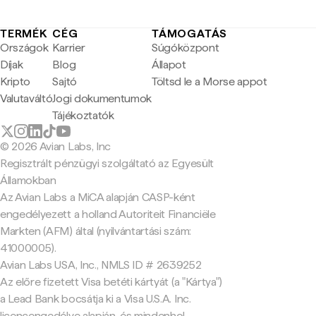
TERMÉK
CÉG
TÁMOGATÁS
Országok
Karrier
Súgóközpont
Díjak
Blog
Állapot
Kripto
Sajtó
Töltsd le a Morse appot
Valutaváltó
Jogi dokumentumok
Tájékoztatók
© 2026 Avian Labs, Inc
Regisztrált pénzügyi szolgáltató az Egyesült
Államokban
Az Avian Labs a MiCA alapján CASP-ként
engedélyezett a holland Autoriteit Financiële
Markten (AFM) által (nyilvántartási szám:
41000005).
Avian Labs USA, Inc., NMLS ID # 2639252
Az előre fizetett Visa betéti kártyát (a "Kártya")
a Lead Bank bocsátja ki a Visa U.S.A. Inc.
licencengedélye alapján, és mindenhol