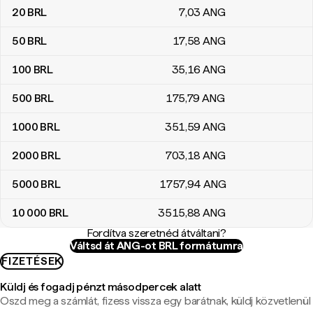
20
BRL
7
,03
ANG
50
BRL
17
,58
ANG
100
BRL
35
,16
ANG
500
BRL
175
,79
ANG
1000
BRL
351
,59
ANG
2000
BRL
703
,18
ANG
5000
BRL
1757
,94
ANG
10 000
BRL
3515
,88
ANG
Fordítva szeretnéd átváltani?
Váltsd át ANG-ot BRL formátumra
FIZETÉSEK
Küldj és fogadj pénzt másodpercek alatt
Oszd meg a számlát, fizess vissza egy barátnak, küldj közvetlenül