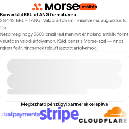
Letöltés
Konvertáld BRL-ot ANG formátumra
2,8442 BRL ≈ 1 ANG · Valódi árfolyam
·
Frissítve ma, augusztus 8.,
1:15
Nézd meg, hogy 5500 brazil real mennyit ér holland antilláki forint
valutában valódi árfolyamon. Küldj pénzt a Morse-szal — nincs
rejtett felár, nincsenek felpuffasztott árfolyamok.
Megbízható pénzügyi partnerekkel építve