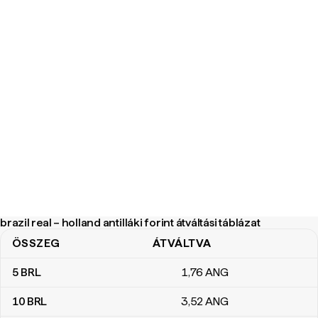
brazil real – holland antilláki forint átváltási táblázat
ÖSSZEG
ÁTVÁLTVA
brazil real – holland antilláki forint átváltási táblázat
5
BRL
1
,76
ANG
10
BRL
3
,52
ANG