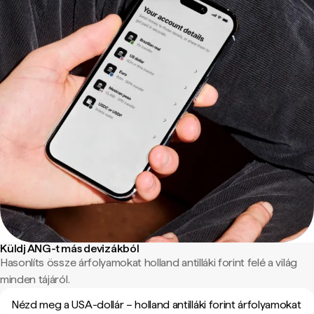
Küldj ANG-t más devizákból
Hasonlíts össze árfolyamokat holland antilláki forint felé a világ
minden tájáról.
Nézd meg a USA-dollár – holland antilláki forint árfolyamokat