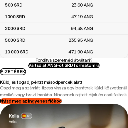
500
SRD
23
,60
ANG
1000
SRD
47
,19
ANG
2000
SRD
94
,38
ANG
5000
SRD
235
,95
ANG
10 000
SRD
471
,90
ANG
Fordítva szeretnéd átváltani?
Váltsd át ANG-ot SRD formátumra
FIZETÉSEK
Küldj és fogadj pénzt másodpercek alatt
Oszd meg a számlát, fizess vissza egy barátnak, küldj közvetlenül
mexikói vagy brazil bankba. Nincsenek rejtett díjak és csáli felárak.
Nyisd meg az ingyenes fiókod