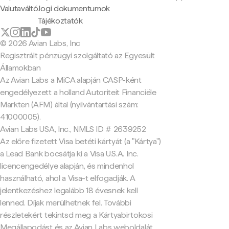
Valutaváltó
Jogi dokumentumok
Tájékoztatók
© 2026 Avian Labs, Inc
Regisztrált pénzügyi szolgáltató az Egyesült
Államokban
Az Avian Labs a MiCA alapján CASP-ként
engedélyezett a holland Autoriteit Financiële
Markten (AFM) által (nyilvántartási szám:
41000005).
Avian Labs USA, Inc., NMLS ID # 2639252
Az előre fizetett Visa betéti kártyát (a "Kártya")
a Lead Bank bocsátja ki a Visa U.S.A. Inc.
licencengedélye alapján, és mindenhol
használható, ahol a Visa-t elfogadják. A
jelentkezéshez legalább 18 évesnek kell
lenned. Díjak merülhetnek fel. További
részletekért tekintsd meg a Kártyabirtokosi
Megállapodást és az Avian Labs weboldalát.