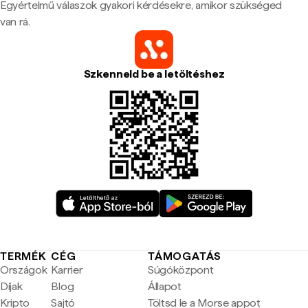
Egyértelmű válaszok gyakori kérdésekre, amikor szükséged
van rá.
Szkenneld be a letöltéshez
TERMÉK
CÉG
TÁMOGATÁS
Országok
Karrier
Súgóközpont
Díjak
Blog
Állapot
Kripto
Sajtó
Töltsd le a Morse appot