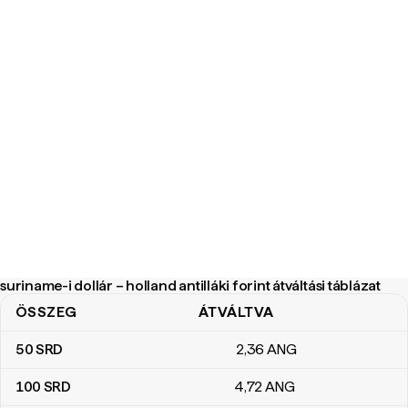
suriname-i dollár – holland antilláki forint átváltási táblázat
ÖSSZEG
ÁTVÁLTVA
suriname-i dollár – holland antilláki forint átváltási táblázat
50
SRD
2
,36
ANG
100
SRD
4
,72
ANG