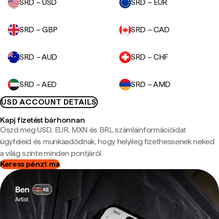
SRD – USD
SRD – EUR
SRD – GBP
SRD – CAD
SRD – AUD
SRD – CHF
SRD – AED
SRD – AMD
USD ACCOUNT DETAILS
Kapj fizetést bárhonnan
Oszd meg USD, EUR, MXN és BRL számlainformációidat
ügyfeleid és munkaadódnak, hogy helyileg fizethessenek neked
a világ szinte minden pontjáról.
Keress pénzt ma