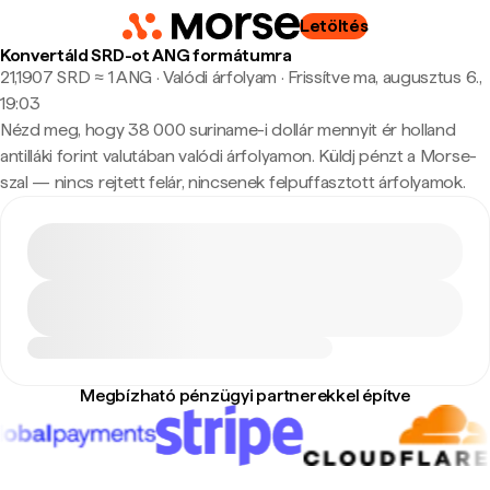
Letöltés
Konvertáld SRD-ot ANG formátumra
21,1907 SRD ≈ 1 ANG · Valódi árfolyam
·
Frissítve ma, augusztus 6.,
19:03
Nézd meg, hogy 38 000 suriname-i dollár mennyit ér holland
antilláki forint valutában valódi árfolyamon. Küldj pénzt a Morse-
szal — nincs rejtett felár, nincsenek felpuffasztott árfolyamok.
Megbízható pénzügyi partnerekkel építve