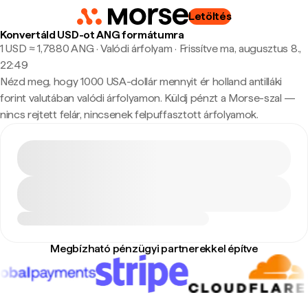
Letöltés
Konvertáld USD-ot ANG formátumra
1 USD ≈ 1,7880 ANG · Valódi árfolyam
·
Frissítve ma, augusztus 8.,
22:49
Nézd meg, hogy 1000 USA-dollár mennyit ér holland antilláki
forint valutában valódi árfolyamon. Küldj pénzt a Morse-szal —
nincs rejtett felár, nincsenek felpuffasztott árfolyamok.
Megbízható pénzügyi partnerekkel építve