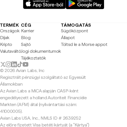
TERMÉK
CÉG
TÁMOGATÁS
Országok
Karrier
Súgóközpont
Díjak
Blog
Állapot
Kripto
Sajtó
Töltsd le a Morse appot
Valutaváltó
Jogi dokumentumok
Tájékoztatók
© 2026 Avian Labs, Inc
Regisztrált pénzügyi szolgáltató az Egyesült
Államokban
Az Avian Labs a MiCA alapján CASP-ként
engedélyezett a holland Autoriteit Financiële
Markten (AFM) által (nyilvántartási szám:
41000005).
Avian Labs USA, Inc., NMLS ID # 2639252
Az előre fizetett Visa betéti kártyát (a "Kártya")