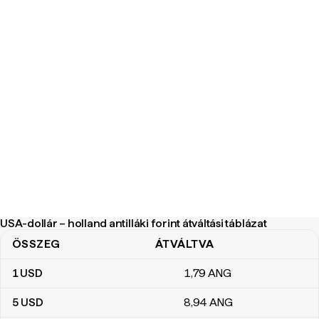
USA-dollár – holland antilláki forint átváltási táblázat
ÖSSZEG
ÁTVÁLTVA
USA-dollár – holland antilláki forint átváltási táblázat
1
USD
1
,79
ANG
5
USD
8
,94
ANG