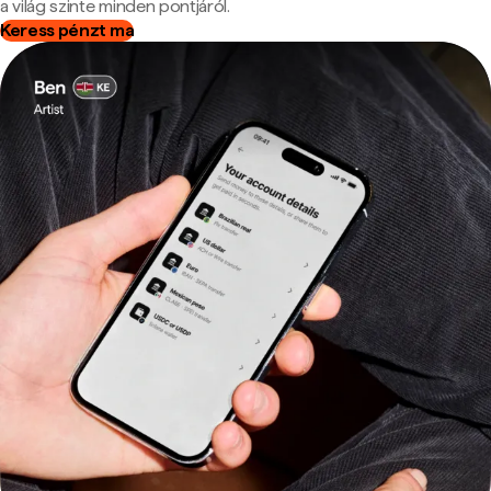
a világ szinte minden pontjáról.
Keress pénzt ma