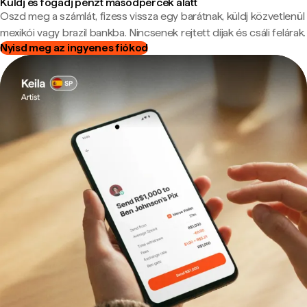
Küldj és fogadj pénzt másodpercek alatt
Oszd meg a számlát, fizess vissza egy barátnak, küldj közvetlenül
mexikói vagy brazil bankba. Nincsenek rejtett díjak és csáli felárak.
Nyisd meg az ingyenes fiókod