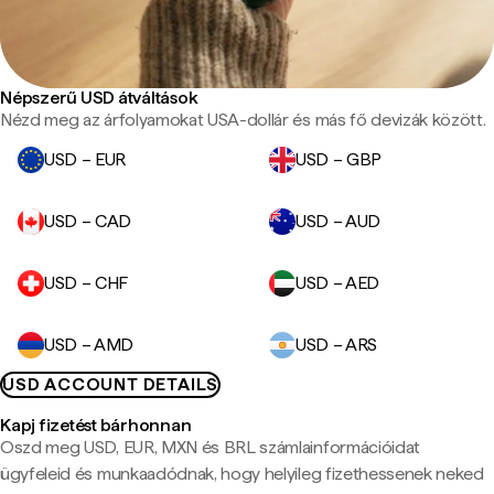
Népszerű USD átváltások
Nézd meg az árfolyamokat USA-dollár és más fő devizák között.
USD – EUR
USD – GBP
USD – CAD
USD – AUD
USD – CHF
USD – AED
USD – AMD
USD – ARS
USD ACCOUNT DETAILS
Kapj fizetést bárhonnan
Oszd meg USD, EUR, MXN és BRL számlainformációidat
ügyfeleid és munkaadódnak, hogy helyileg fizethessenek neked