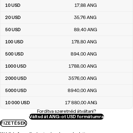
10
USD
17
,88
ANG
20
USD
35
,76
ANG
50
USD
89
,40
ANG
100
USD
178
,80
ANG
500
USD
894
,00
ANG
1000
USD
1788
,00
ANG
2000
USD
3576
,00
ANG
5000
USD
8940
,00
ANG
10 000
USD
17 880
,00
ANG
Fordítva szeretnéd átváltani?
Váltsd át ANG-ot USD formátumra
FIZETÉSEK