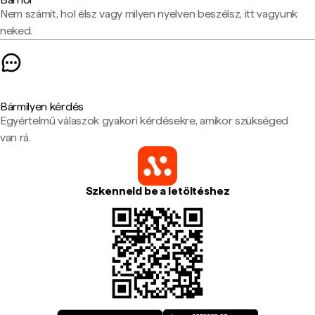
Nem számít, hol élsz vagy milyen nyelven beszélsz, itt vagyunk
neked.
Bármilyen kérdés
Egyértelmű válaszok gyakori kérdésekre, amikor szükséged
van rá.
Szkenneld be a letöltéshez