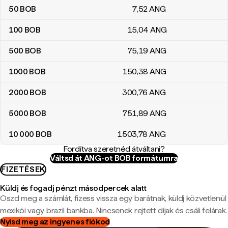
50
BOB
7
,52
ANG
100
BOB
15
,04
ANG
500
BOB
75
,19
ANG
1000
BOB
150
,38
ANG
2000
BOB
300
,76
ANG
5000
BOB
751
,89
ANG
10 000
BOB
1503
,78
ANG
Fordítva szeretnéd átváltani?
Váltsd át ANG-ot BOB formátumra
FIZETÉSEK
Küldj és fogadj pénzt másodpercek alatt
Oszd meg a számlát, fizess vissza egy barátnak, küldj közvetlenül
mexikói vagy brazil bankba. Nincsenek rejtett díjak és csáli felárak.
Nyisd meg az ingyenes fiókod