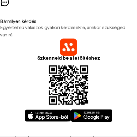
Bármilyen kérdés
Egyértelmű válaszok gyakori kérdésekre, amikor szükséged
van rá.
Szkenneld be a letöltéshez