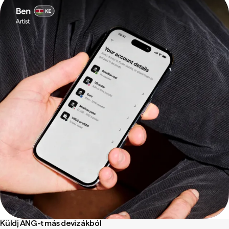
Küldj ANG-t más devizákból