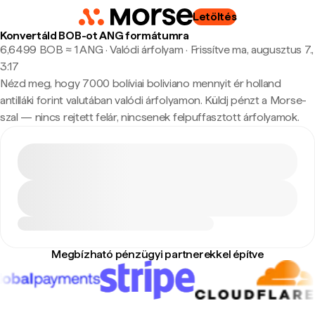
Letöltés
Konvertáld BOB-ot ANG formátumra
6,6499 BOB ≈ 1 ANG · Valódi árfolyam
·
Frissítve ma, augusztus 7.,
3:17
Nézd meg, hogy 7000 bolíviai boliviano mennyit ér holland
antilláki forint valutában valódi árfolyamon. Küldj pénzt a Morse-
szal — nincs rejtett felár, nincsenek felpuffasztott árfolyamok.
Megbízható pénzügyi partnerekkel építve