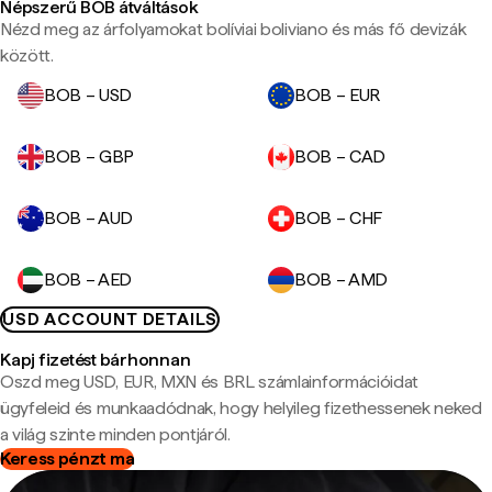
Népszerű BOB átváltások
Nézd meg az árfolyamokat bolíviai boliviano és más fő devizák
között.
BOB – USD
BOB – EUR
BOB – GBP
BOB – CAD
BOB – AUD
BOB – CHF
BOB – AED
BOB – AMD
USD ACCOUNT DETAILS
Kapj fizetést bárhonnan
Oszd meg USD, EUR, MXN és BRL számlainformációidat
ügyfeleid és munkaadódnak, hogy helyileg fizethessenek neked
a világ szinte minden pontjáról.
Keress pénzt ma