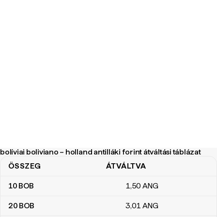
bolíviai boliviano – holland antilláki forint átváltási táblázat
ÖSSZEG
ÁTVÁLTVA
bolíviai boliviano – holland antilláki forint átváltási táblázat
10
BOB
1
,50
ANG
20
BOB
3
,01
ANG