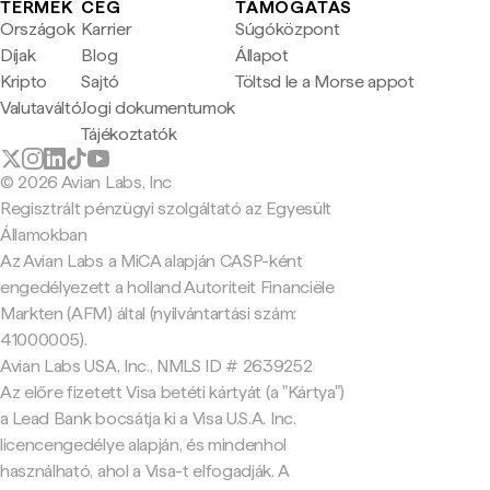
TERMÉK
CÉG
TÁMOGATÁS
Országok
Karrier
Súgóközpont
Díjak
Blog
Állapot
Kripto
Sajtó
Töltsd le a Morse appot
Valutaváltó
Jogi dokumentumok
Tájékoztatók
© 2026 Avian Labs, Inc
Regisztrált pénzügyi szolgáltató az Egyesült
Államokban
Az Avian Labs a MiCA alapján CASP-ként
engedélyezett a holland Autoriteit Financiële
Markten (AFM) által (nyilvántartási szám:
41000005).
Avian Labs USA, Inc., NMLS ID # 2639252
Az előre fizetett Visa betéti kártyát (a "Kártya")
a Lead Bank bocsátja ki a Visa U.S.A. Inc.
licencengedélye alapján, és mindenhol
használható, ahol a Visa-t elfogadják. A