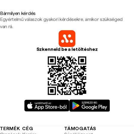
Bármilyen kérdés
Egyértelmű válaszok gyakori kérdésekre, amikor szükséged
van rá.
Szkenneld be a letöltéshez
TERMÉK
CÉG
TÁMOGATÁS