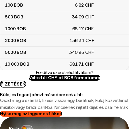
100
BOB
6
,82
CHF
500
BOB
34
,09
CHF
1000
BOB
68
,17
CHF
2000
BOB
136
,34
CHF
5000
BOB
340
,85
CHF
10 000
BOB
681
,71
CHF
Fordítva szeretnéd átváltani?
Váltsd át CHF-ot BOB formátumra
FIZETÉSEK
Küldj és fogadj pénzt másodpercek alatt
Oszd meg a számlát, fizess vissza egy barátnak, küldj közvetlenül
mexikói vagy brazil bankba. Nincsenek rejtett díjak és csáli felárak.
Nyisd meg az ingyenes fiókod