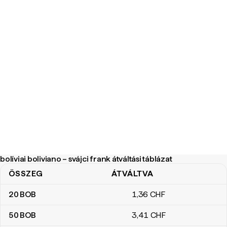
bolíviai boliviano – svájci frank átváltási táblázat
ÖSSZEG
ÁTVÁLTVA
bolíviai boliviano – svájci frank átváltási táblázat
20
BOB
1
,36
CHF
50
BOB
3
,41
CHF