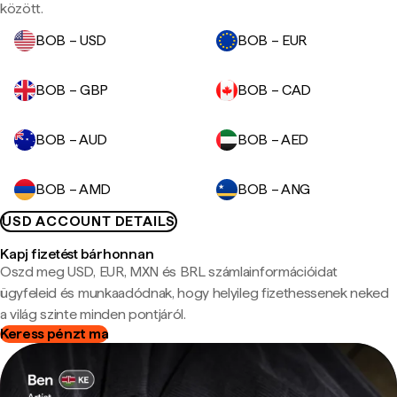
között.
BOB – USD
BOB – EUR
BOB – GBP
BOB – CAD
BOB – AUD
BOB – AED
BOB – AMD
BOB – ANG
USD ACCOUNT DETAILS
Kapj fizetést bárhonnan
Oszd meg USD, EUR, MXN és BRL számlainformációidat
ügyfeleid és munkaadódnak, hogy helyileg fizethessenek neked
a világ szinte minden pontjáról.
Keress pénzt ma