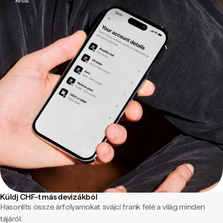
Küldj CHF-t más devizákból
Hasonlíts össze árfolyamokat svájci frank felé a világ minden
tájáról.