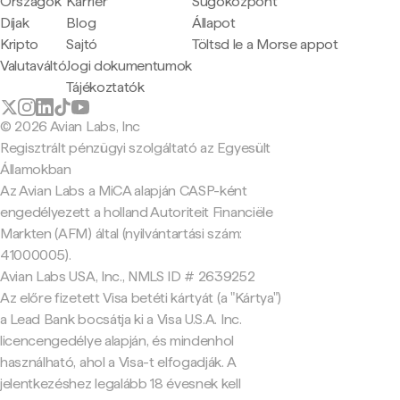
Országok
Karrier
Súgóközpont
Díjak
Blog
Állapot
Kripto
Sajtó
Töltsd le a Morse appot
Valutaváltó
Jogi dokumentumok
Tájékoztatók
© 2026 Avian Labs, Inc
Regisztrált pénzügyi szolgáltató az Egyesült
Államokban
Az Avian Labs a MiCA alapján CASP-ként
engedélyezett a holland Autoriteit Financiële
Markten (AFM) által (nyilvántartási szám:
41000005).
Avian Labs USA, Inc., NMLS ID # 2639252
Az előre fizetett Visa betéti kártyát (a "Kártya")
a Lead Bank bocsátja ki a Visa U.S.A. Inc.
licencengedélye alapján, és mindenhol
használható, ahol a Visa-t elfogadják. A
jelentkezéshez legalább 18 évesnek kell