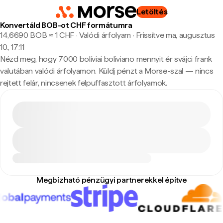
Letöltés
Konvertáld BOB-ot CHF formátumra
14,6690 BOB ≈ 1 CHF · Valódi árfolyam
·
Frissítve ma, augusztus
10., 17:11
Nézd meg, hogy 7000 bolíviai boliviano mennyit ér svájci frank
valutában valódi árfolyamon. Küldj pénzt a Morse-szal — nincs
rejtett felár, nincsenek felpuffasztott árfolyamok.
Megbízható pénzügyi partnerekkel építve