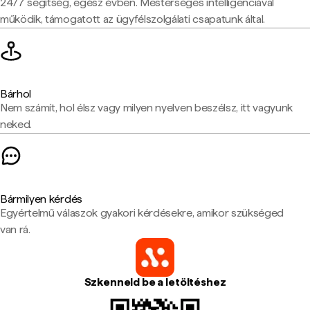
24/7 segítség, egész évben. Mesterséges intelligenciával
működik, támogatott az ügyfélszolgálati csapatunk által.
Bárhol
Nem számít, hol élsz vagy milyen nyelven beszélsz, itt vagyunk
neked.
Bármilyen kérdés
Egyértelmű válaszok gyakori kérdésekre, amikor szükséged
van rá.
Szkenneld be a letöltéshez