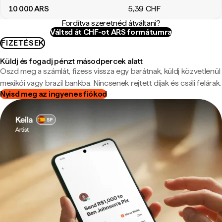
10 000
ARS
5
,39
CHF
Fordítva szeretnéd átváltani?
Váltsd át CHF-ot ARS formátumra
FIZETÉSEK
Küldj és fogadj pénzt másodpercek alatt
Oszd meg a számlát, fizess vissza egy barátnak, küldj közvetlenül
mexikói vagy brazil bankba. Nincsenek rejtett díjak és csáli felárak.
Nyisd meg az ingyenes fiókod