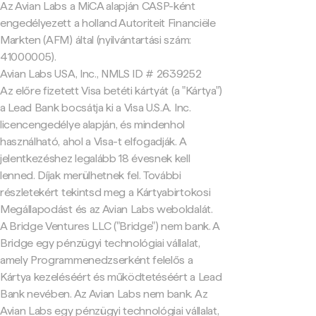
Az Avian Labs a MiCA alapján CASP-ként
engedélyezett a holland Autoriteit Financiële
Markten (AFM) által (nyilvántartási szám:
41000005).
Avian Labs USA, Inc., NMLS ID # 2639252
Az előre fizetett Visa betéti kártyát (a "Kártya")
a Lead Bank bocsátja ki a Visa U.S.A. Inc.
licencengedélye alapján, és mindenhol
használható, ahol a Visa-t elfogadják. A
jelentkezéshez legalább 18 évesnek kell
lenned. Díjak merülhetnek fel. További
részletekért tekintsd meg a Kártyabirtokosi
Megállapodást és az Avian Labs weboldalát.
A Bridge Ventures LLC ("Bridge") nem bank. A
Bridge egy pénzügyi technológiai vállalat,
amely Programmenedzserként felelős a
Kártya kezeléséért és működtetéséért a Lead
Bank nevében. Az Avian Labs nem bank. Az
Avian Labs egy pénzügyi technológiai vállalat,