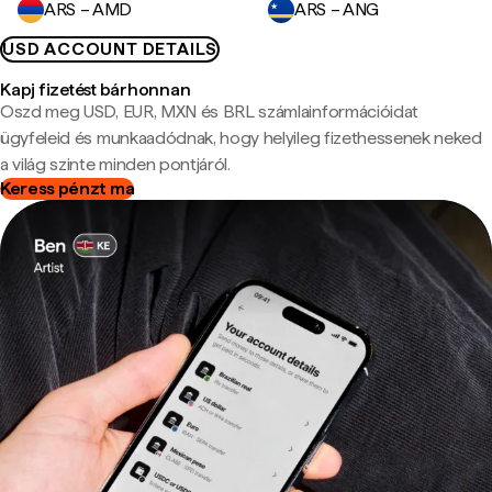
ARS – AMD
ARS – ANG
USD ACCOUNT DETAILS
Kapj fizetést bárhonnan
Oszd meg USD, EUR, MXN és BRL számlainformációidat
ügyfeleid és munkaadódnak, hogy helyileg fizethessenek neked
a világ szinte minden pontjáról.
Keress pénzt ma