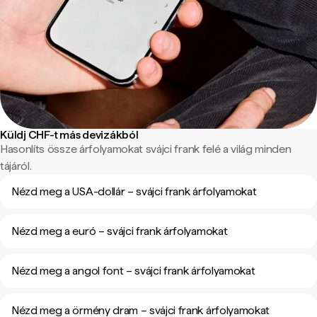
Küldj CHF-t más devizákból
Hasonlíts össze árfolyamokat svájci frank felé a világ minden
tájáról.
Nézd meg a USA-dollár – svájci frank árfolyamokat
Nézd meg a euró – svájci frank árfolyamokat
Nézd meg a angol font – svájci frank árfolyamokat
Nézd meg a örmény dram – svájci frank árfolyamokat