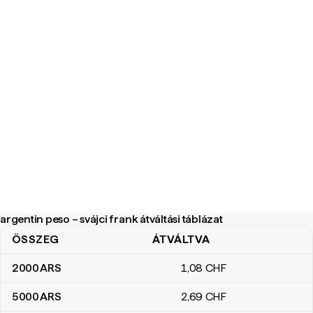
argentin peso – svájci frank átváltási táblázat
ÖSSZEG
ÁTVÁLTVA
argentin peso – svájci frank átváltási táblázat
2000
ARS
1
,08
CHF
5000
ARS
2
,69
CHF