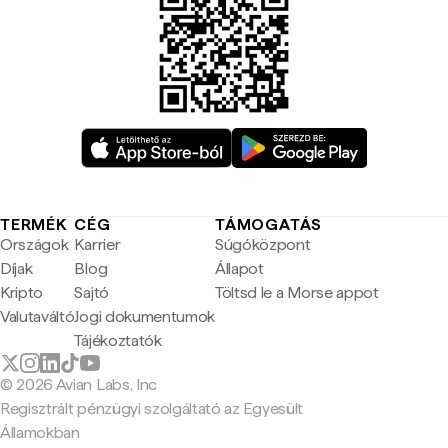
TERMÉK
CÉG
TÁMOGATÁS
Országok
Karrier
Súgóközpont
Díjak
Blog
Állapot
Kripto
Sajtó
Töltsd le a Morse appot
Valutaváltó
Jogi dokumentumok
Tájékoztatók
© 2026 Avian Labs, Inc
Regisztrált pénzügyi szolgáltató az Egyesült
Államokban