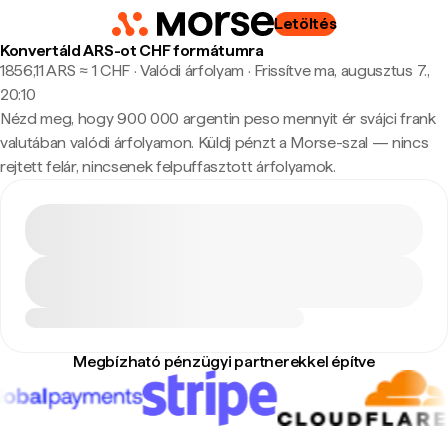
Letöltés
Konvertáld ARS-ot CHF formátumra
1856,11 ARS ≈ 1 CHF · Valódi árfolyam
·
Frissítve ma, augusztus 7.,
20:10
Nézd meg, hogy 900 000 argentin peso mennyit ér svájci frank
valutában valódi árfolyamon. Küldj pénzt a Morse-szal — nincs
rejtett felár, nincsenek felpuffasztott árfolyamok.
Megbízható pénzügyi partnerekkel építve