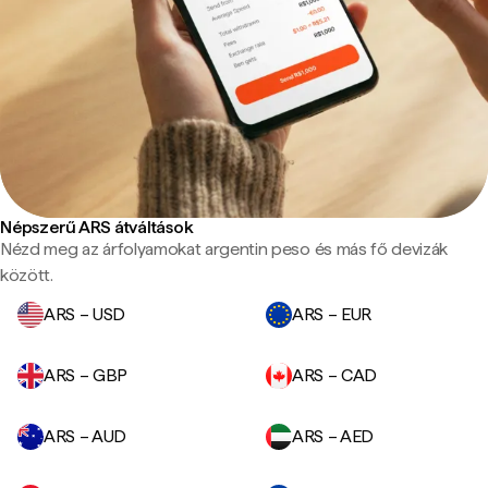
Népszerű ARS átváltások
Nézd meg az árfolyamokat argentin peso és más fő devizák
között.
ARS – USD
ARS – EUR
ARS – GBP
ARS – CAD
ARS – AUD
ARS – AED