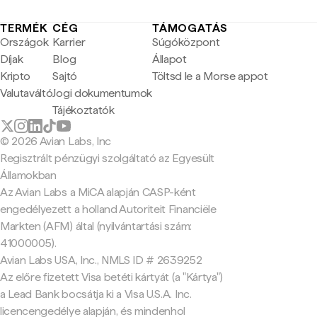
TERMÉK
CÉG
TÁMOGATÁS
Országok
Karrier
Súgóközpont
Díjak
Blog
Állapot
Kripto
Sajtó
Töltsd le a Morse appot
Valutaváltó
Jogi dokumentumok
Tájékoztatók
© 2026 Avian Labs, Inc
Regisztrált pénzügyi szolgáltató az Egyesült
Államokban
Az Avian Labs a MiCA alapján CASP-ként
engedélyezett a holland Autoriteit Financiële
Markten (AFM) által (nyilvántartási szám:
41000005).
Avian Labs USA, Inc., NMLS ID # 2639252
Az előre fizetett Visa betéti kártyát (a "Kártya")
a Lead Bank bocsátja ki a Visa U.S.A. Inc.
licencengedélye alapján, és mindenhol