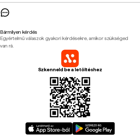
Bármilyen kérdés
Egyértelmű válaszok gyakori kérdésekre, amikor szükséged
van rá.
Szkenneld be a letöltéshez