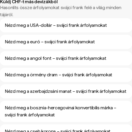
Küldj CHF-t más devizákból
Hasonlíts össze árfolyamokat svájci frank felé a világ minden
tájáról.
Nézd meg a USA-dollár – svájci frank árfolyamokat
Nézd meg a euró – svájci frank árfolyamokat
Nézd meg a angol font – svájci frank árfolyamokat
Nézd meg a örmény dram – svájci frank árfolyamokat
Nézd meg a azerbajdzsáni manat – svájci frank árfolyamokat
Nézd meg a bosznia-hercegovinai konvertibilis márka –
svájci frank árfolyamokat
Nézd meg a cseh korona – svájci frank árfolyamokat