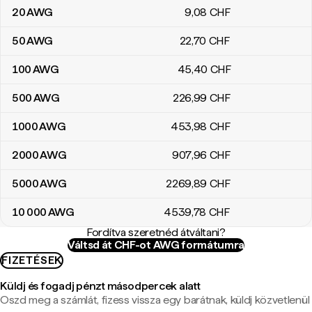
20
AWG
9
,08
CHF
50
AWG
22
,70
CHF
100
AWG
45
,40
CHF
500
AWG
226
,99
CHF
1000
AWG
453
,98
CHF
2000
AWG
907
,96
CHF
5000
AWG
2269
,89
CHF
10 000
AWG
4539
,78
CHF
Fordítva szeretnéd átváltani?
Váltsd át CHF-ot AWG formátumra
FIZETÉSEK
Küldj és fogadj pénzt másodpercek alatt
Oszd meg a számlát, fizess vissza egy barátnak, küldj közvetlenül