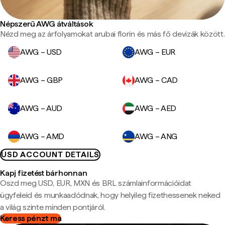
Népszerű AWG átváltások
Nézd meg az árfolyamokat arubai florin és más fő devizák között.
AWG – USD
AWG – EUR
AWG – GBP
AWG – CAD
AWG – AUD
AWG – AED
AWG – AMD
AWG – ANG
USD ACCOUNT DETAILS
Kapj fizetést bárhonnan
Oszd meg USD, EUR, MXN és BRL számlainformációidat
ügyfeleid és munkaadódnak, hogy helyileg fizethessenek neked
a világ szinte minden pontjáról.
Keress pénzt ma