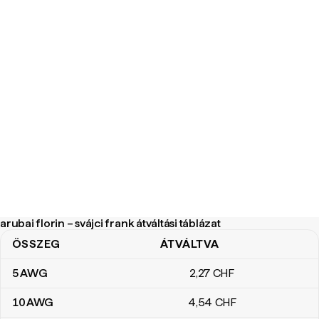
arubai florin – svájci frank átváltási táblázat
ÖSSZEG
ÁTVÁLTVA
arubai florin – svájci frank átváltási táblázat
5
AWG
2
,27
CHF
10
AWG
4
,54
CHF