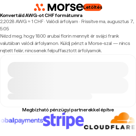
Letöltés
Konvertáld AWG-ot CHF formátumra
2,2028 AWG ≈ 1 CHF · Valódi árfolyam
·
Frissítve ma, augusztus 7.,
5:05
Nézd meg, hogy 1800 arubai florin mennyit ér svájci frank
valutában valódi árfolyamon. Küldj pénzt a Morse-szal — nincs
rejtett felár, nincsenek felpuffasztott árfolyamok.
Megbízható pénzügyi partnerekkel építve