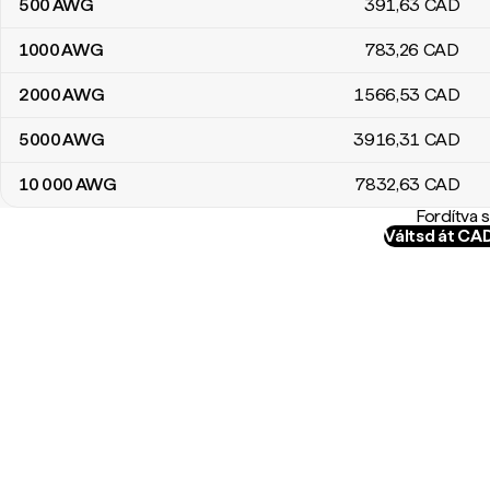
500
AWG
391
,63
CAD
1000
AWG
783
,26
CAD
2000
AWG
1566
,53
CAD
5000
AWG
3916
,31
CAD
10 000
AWG
7832
,63
CAD
Fordítva 
Váltsd át C