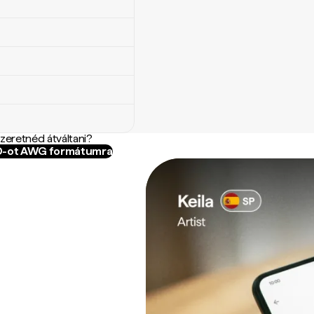
szeretnéd átváltani?
AD-ot AWG formátumra