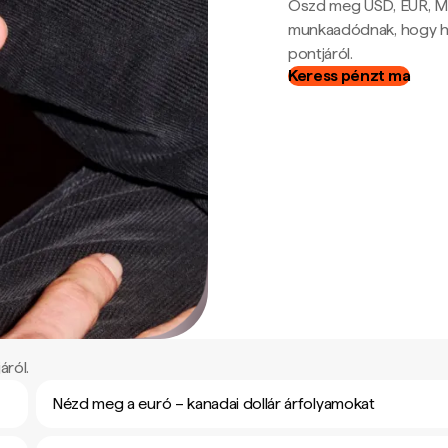
Oszd meg USD, EUR, MX
munkaadódnak, hogy hel
pontjáról.
Keress pénzt ma
áról.
Nézd meg a euró – kanadai dollár árfolyamokat