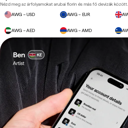
Nézd meg az árfolyamokat arubai florin és más fő devizák között.
AWG – USD
AWG – EUR
AW
AWG – AED
AWG – AMD
AW