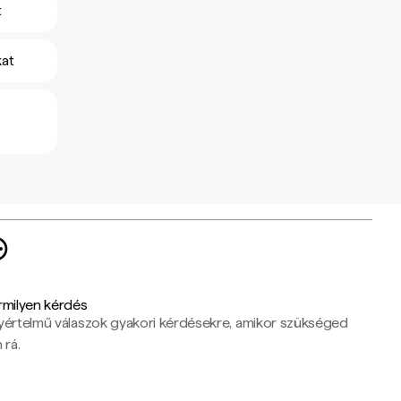
t
kat
rmilyen kérdés
yértelmű válaszok gyakori kérdésekre, amikor szükséged
 rá.