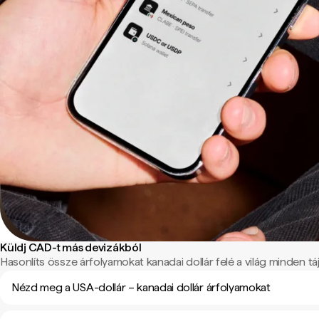
Küldj CAD-t más devizákból
Hasonlíts össze árfolyamokat kanadai dollár felé a világ minden táj
Nézd meg a USA-dollár – kanadai dollár árfolyamokat