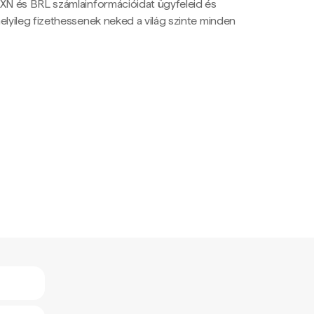
N és BRL számlainformációidat ügyfeleid és
yileg fizethessenek neked a világ szinte minden