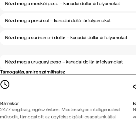
Nézd meg a mexikói peso – kanadai dollár árfolyamokat
Nézd meg a perui sol – kanadai dollár árfolyamokat
Nézd meg a suriname-i dollár – kanadai dollár árfolyamokat
Nézd meg a uruguayi peso – kanadai dollár árfolyamokat
Támogatás, amire számíthatsz
Bármikor
B
24/7 segítség, egész évben. Mesterséges intelligenciával
N
működik, támogatott az ügyfélszolgálati csapatunk által.
v