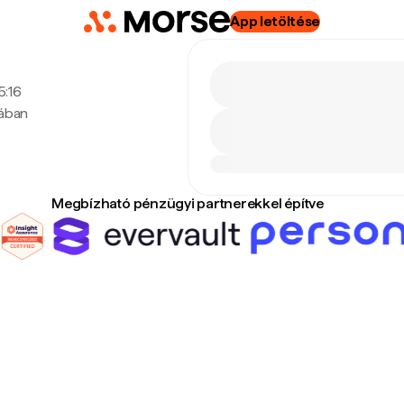
App letöltése
5:16
tában
Megbízható pénzügyi partnerekkel építve