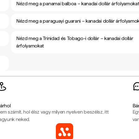
Nézd meg a panamai balboa – kanadai dollár árfolyamoka
Nézd meg a paraguayi guarani – kanadai dollár árfolyamo
Nézd meg a Trinidad és Tobago-i dollár – kanadai dollár
árfolyamokat
árhol
Bá
em számít, hol élsz vagy milyen nyelven beszélsz, itt
Eg
agyunk neked.
van