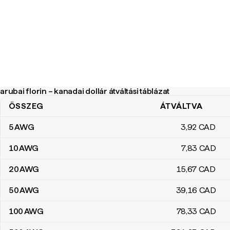
arubai florin – kanadai dollár átváltási táblázat
ÖSSZEG
ÁTVÁLTVA
arubai florin – kanadai dollár átváltási táblázat
5
AWG
3
,92
CAD
10
AWG
7
,83
CAD
20
AWG
15
,67
CAD
50
AWG
39
,16
CAD
100
AWG
78
,33
CAD