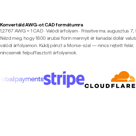
Konvertáld AWG-ot CAD formátumra
1,2767 AWG ≈ 1 CAD · Valódi árfolyam
·
Frissítve ma, augusztus 7., 
Nézd meg, hogy 1800 arubai florin mennyit ér kanadai dollár valu
valódi árfolyamon. Küldj pénzt a Morse-szal — nincs rejtett felár,
nincsenek felpuffasztott árfolyamok.