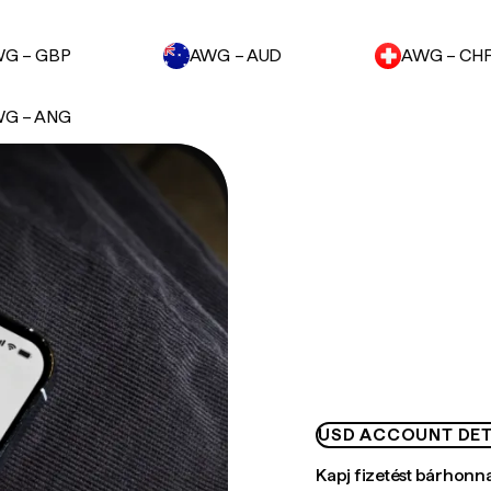
G – GBP
AWG – AUD
AWG – CH
G – ANG
USD ACCOUNT DET
Kapj fizetést bárhonn