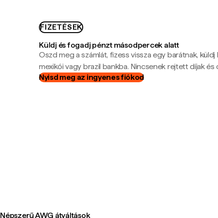
FIZETÉSEK
Küldj és fogadj pénzt másodpercek alatt
Oszd meg a számlát, fizess vissza egy barátnak, küldj
mexikói vagy brazil bankba. Nincsenek rejtett díjak és c
Nyisd meg az ingyenes fiókod
Népszerű AWG átváltások