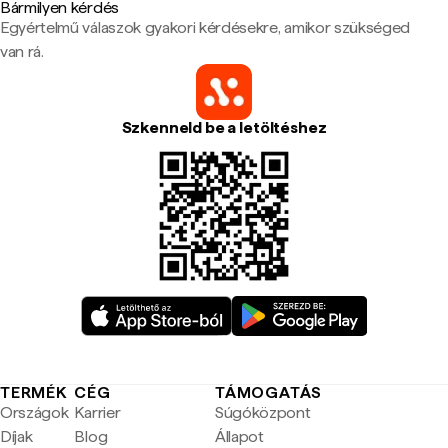
Bármilyen kérdés
Egyértelmű válaszok gyakori kérdésekre, amikor szükséged
van rá.
Szkenneld be a letöltéshez
TERMÉK
CÉG
TÁMOGATÁS
Országok
Karrier
Súgóközpont
Díjak
Blog
Állapot