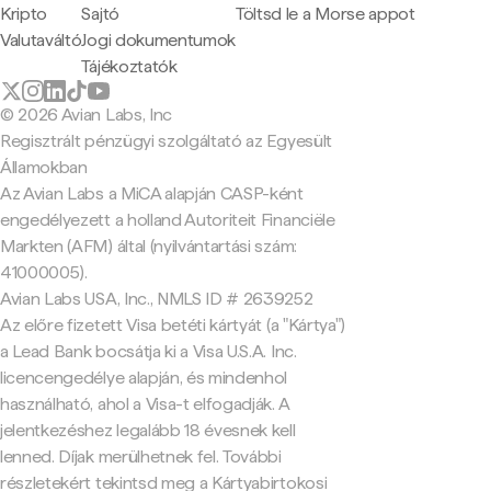
Kripto
Sajtó
Töltsd le a Morse appot
Valutaváltó
Jogi dokumentumok
Tájékoztatók
© 2026 Avian Labs, Inc
Regisztrált pénzügyi szolgáltató az Egyesült
Államokban
Az Avian Labs a MiCA alapján CASP-ként
engedélyezett a holland Autoriteit Financiële
Markten (AFM) által (nyilvántartási szám:
41000005).
Avian Labs USA, Inc., NMLS ID # 2639252
Az előre fizetett Visa betéti kártyát (a "Kártya")
a Lead Bank bocsátja ki a Visa U.S.A. Inc.
licencengedélye alapján, és mindenhol
használható, ahol a Visa-t elfogadják. A
jelentkezéshez legalább 18 évesnek kell
lenned. Díjak merülhetnek fel. További
részletekért tekintsd meg a Kártyabirtokosi