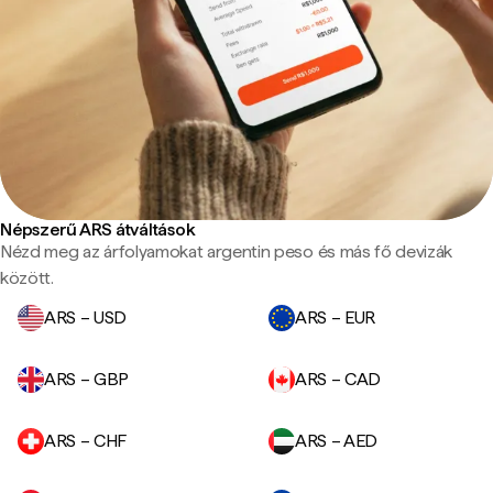
Népszerű ARS átváltások
Nézd meg az árfolyamokat argentin peso és más fő devizák
között.
ARS – USD
ARS – EUR
ARS – GBP
ARS – CAD
ARS – CHF
ARS – AED