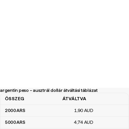
argentin peso – ausztrál dollár átváltási táblázat
ÖSSZEG
ÁTVÁLTVA
argentin peso – ausztrál dollár átváltási táblázat
2000
ARS
1
,90
AUD
5000
ARS
4
,74
AUD