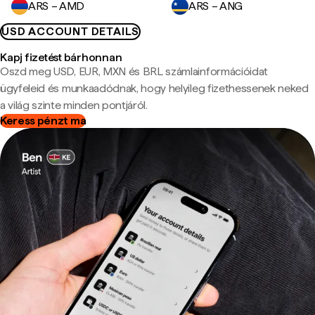
ARS – AMD
ARS – ANG
USD ACCOUNT DETAILS
Kapj fizetést bárhonnan
Oszd meg USD, EUR, MXN és BRL számlainformációidat
ügyfeleid és munkaadódnak, hogy helyileg fizethessenek neked
a világ szinte minden pontjáról.
Keress pénzt ma