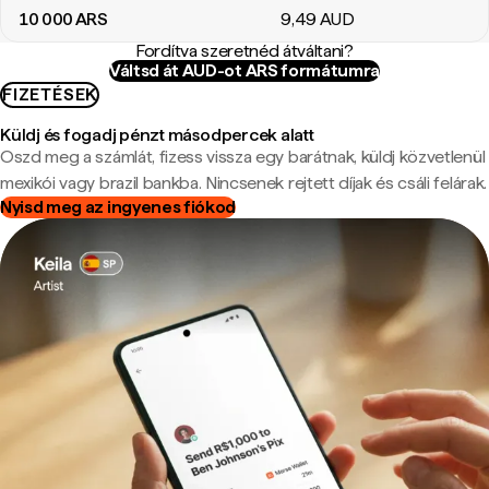
10 000
ARS
9
,49
AUD
Fordítva szeretnéd átváltani?
Váltsd át AUD-ot ARS formátumra
FIZETÉSEK
Küldj és fogadj pénzt másodpercek alatt
Oszd meg a számlát, fizess vissza egy barátnak, küldj közvetlenül
mexikói vagy brazil bankba. Nincsenek rejtett díjak és csáli felárak.
Nyisd meg az ingyenes fiókod