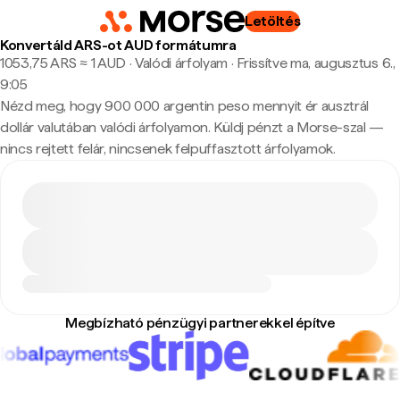
Letöltés
Konvertáld ARS-ot AUD formátumra
1053,75 ARS ≈ 1 AUD · Valódi árfolyam
·
Frissítve ma, augusztus 6.,
9:05
Nézd meg, hogy 900 000 argentin peso mennyit ér ausztrál
dollár valutában valódi árfolyamon. Küldj pénzt a Morse-szal —
nincs rejtett felár, nincsenek felpuffasztott árfolyamok.
Megbízható pénzügyi partnerekkel építve