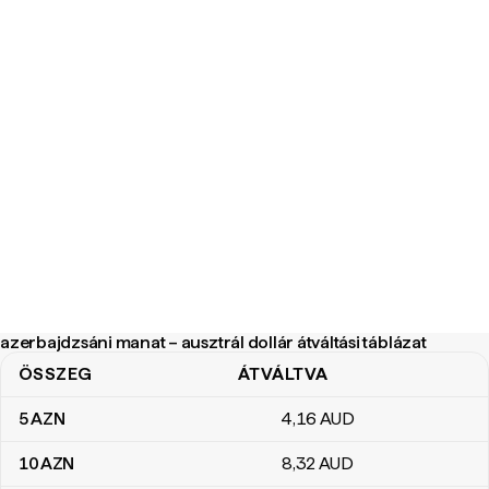
azerbajdzsáni manat – ausztrál dollár átváltási táblázat
ÖSSZEG
ÁTVÁLTVA
azerbajdzsáni manat – ausztrál dollár átváltási táblázat
5
AZN
4
,16
AUD
10
AZN
8
,32
AUD