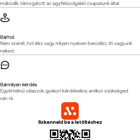
működik, támogatott az ügyfélszolgálati csapatunk által.
Bárhol
Nem számít, hol élsz vagy milyen nyelven beszélsz, itt vagyunk
neked.
Bármilyen kérdés
Egyértelmű válaszok gyakori kérdésekre, amikor szükséged
van rá.
Szkenneld be a letöltéshez