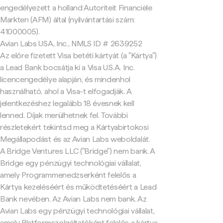
engedélyezett a holland Autoriteit Financiële
Markten (AFM) által (nyilvántartási szám:
41000005).
Avian Labs USA, Inc., NMLS ID # 2639252
Az előre fizetett Visa betéti kártyát (a "Kártya")
a Lead Bank bocsátja ki a Visa U.S.A. Inc.
licencengedélye alapján, és mindenhol
használható, ahol a Visa-t elfogadják. A
jelentkezéshez legalább 18 évesnek kell
lenned. Díjak merülhetnek fel. További
részletekért tekintsd meg a Kártyabirtokosi
Megállapodást és az Avian Labs weboldalát.
A Bridge Ventures LLC ("Bridge") nem bank. A
Bridge egy pénzügyi technológiai vállalat,
amely Programmenedzserként felelős a
Kártya kezeléséért és működtetéséért a Lead
Bank nevében. Az Avian Labs nem bank. Az
Avian Labs egy pénzügyi technológiai vállalat,
amely Platformszolgáltatóként felelős a kártya