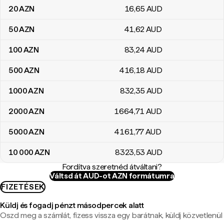
20
AZN
16
,65
AUD
50
AZN
41
,62
AUD
100
AZN
83
,24
AUD
500
AZN
416
,18
AUD
1000
AZN
832
,35
AUD
2000
AZN
1664
,71
AUD
5000
AZN
4161
,77
AUD
10 000
AZN
8323
,53
AUD
Fordítva szeretnéd átváltani?
Váltsd át AUD-ot AZN formátumra
FIZETÉSEK
Küldj és fogadj pénzt másodpercek alatt
Oszd meg a számlát, fizess vissza egy barátnak, küldj közvetlenül