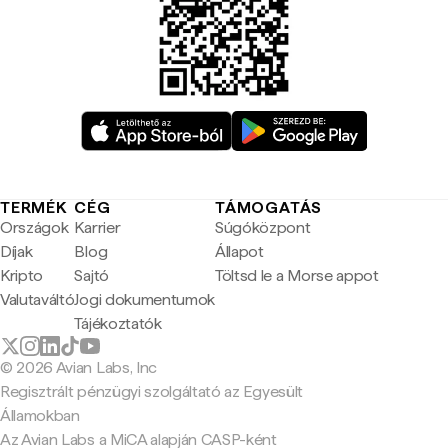
TERMÉK
CÉG
TÁMOGATÁS
Országok
Karrier
Súgóközpont
Díjak
Blog
Állapot
Kripto
Sajtó
Töltsd le a Morse appot
Valutaváltó
Jogi dokumentumok
Tájékoztatók
© 2026 Avian Labs, Inc
Regisztrált pénzügyi szolgáltató az Egyesült
Államokban
Az Avian Labs a MiCA alapján CASP-ként