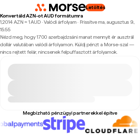
Letöltés
Konvertáld AZN-ot AUD formátumra
1,2014 AZN ≈ 1 AUD · Valódi árfolyam
·
Frissítve ma, augusztus 9.,
15:55
Nézd meg, hogy 1700 azerbajdzsáni manat mennyit ér ausztrál
dollár valutában valódi árfolyamon. Küldj pénzt a Morse-szal —
nincs rejtett felár, nincsenek felpuffasztott árfolyamok.
Megbízható pénzügyi partnerekkel építve