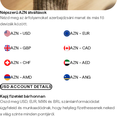
Népszerű AZN átváltások
Nézd meg az árfolyamokat azerbajdzsáni manat és más fő
devizák között.
AZN – USD
AZN – EUR
AZN – GBP
AZN – CAD
AZN – CHF
AZN – AED
AZN – AMD
AZN – ANG
USD ACCOUNT DETAILS
Kapj fizetést bárhonnan
Oszd meg USD, EUR, MXN és BRL számlainformációidat
ügyfeleid és munkaadódnak, hogy helyileg fizethessenek neked
a világ szinte minden pontjáról.