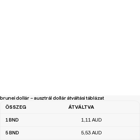
brunei dollár – ausztrál dollár átváltási táblázat
ÖSSZEG
ÁTVÁLTVA
brunei dollár – ausztrál dollár átváltási táblázat
1
BND
1
,11
AUD
5
BND
5
,53
AUD