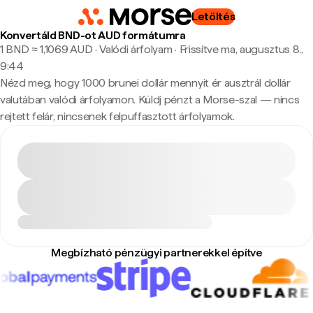
Letöltés
Konvertáld BND-ot AUD formátumra
1 BND ≈ 1,1069 AUD · Valódi árfolyam
·
Frissítve ma, augusztus 8.,
9:44
Nézd meg, hogy 1000 brunei dollár mennyit ér ausztrál dollár
valutában valódi árfolyamon. Küldj pénzt a Morse-szal — nincs
rejtett felár, nincsenek felpuffasztott árfolyamok.
Megbízható pénzügyi partnerekkel építve