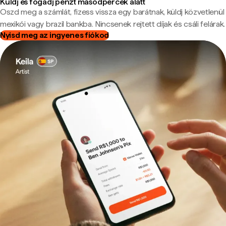
Küldj és fogadj pénzt másodpercek alatt
Oszd meg a számlát, fizess vissza egy barátnak, küldj közvetlenül
mexikói vagy brazil bankba. Nincsenek rejtett díjak és csáli felárak.
Nyisd meg az ingyenes fiókod