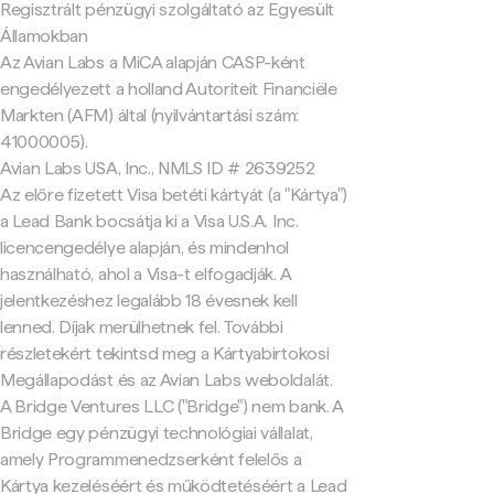
Regisztrált pénzügyi szolgáltató az Egyesült
Államokban
Az Avian Labs a MiCA alapján CASP-ként
engedélyezett a holland Autoriteit Financiële
Markten (AFM) által (nyilvántartási szám:
41000005).
Avian Labs USA, Inc., NMLS ID # 2639252
Az előre fizetett Visa betéti kártyát (a "Kártya")
a Lead Bank bocsátja ki a Visa U.S.A. Inc.
licencengedélye alapján, és mindenhol
használható, ahol a Visa-t elfogadják. A
jelentkezéshez legalább 18 évesnek kell
lenned. Díjak merülhetnek fel. További
részletekért tekintsd meg a Kártyabirtokosi
Megállapodást és az Avian Labs weboldalát.
A Bridge Ventures LLC ("Bridge") nem bank. A
Bridge egy pénzügyi technológiai vállalat,
amely Programmenedzserként felelős a
Kártya kezeléséért és működtetéséért a Lead