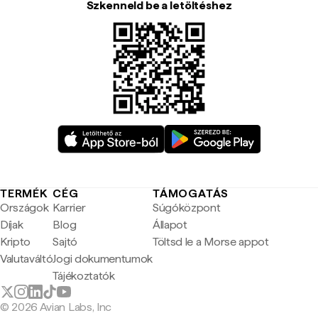
Szkenneld be a letöltéshez
TERMÉK
CÉG
TÁMOGATÁS
Országok
Karrier
Súgóközpont
Díjak
Blog
Állapot
Kripto
Sajtó
Töltsd le a Morse appot
Valutaváltó
Jogi dokumentumok
Tájékoztatók
© 2026 Avian Labs, Inc