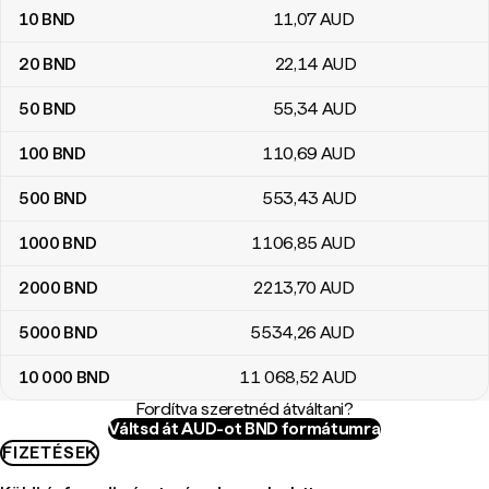
10
BND
11
,07
AUD
20
BND
22
,14
AUD
50
BND
55
,34
AUD
100
BND
110
,69
AUD
500
BND
553
,43
AUD
1000
BND
1106
,85
AUD
2000
BND
2213
,70
AUD
5000
BND
5534
,26
AUD
10 000
BND
11 068
,52
AUD
Fordítva szeretnéd átváltani?
Váltsd át AUD-ot BND formátumra
FIZETÉSEK