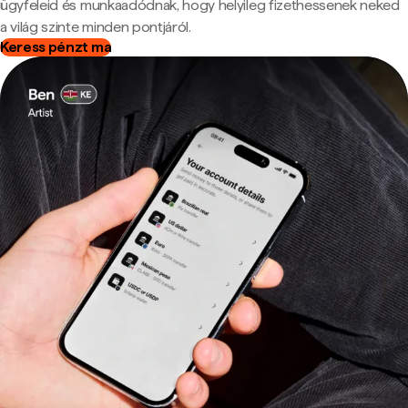
ügyfeleid és munkaadódnak, hogy helyileg fizethessenek neked
a világ szinte minden pontjáról.
Keress pénzt ma