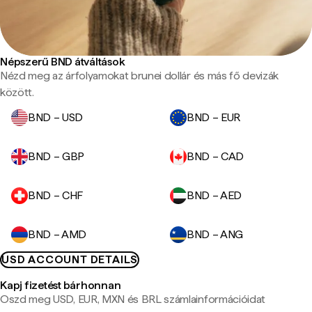
Népszerű BND átváltások
Nézd meg az árfolyamokat brunei dollár és más fő devizák
között.
BND – USD
BND – EUR
BND – GBP
BND – CAD
BND – CHF
BND – AED
BND – AMD
BND – ANG
USD ACCOUNT DETAILS
Kapj fizetést bárhonnan
Oszd meg USD, EUR, MXN és BRL számlainformációidat