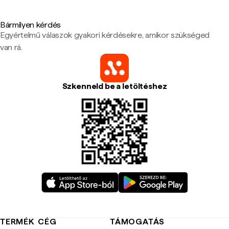
Bármilyen kérdés
Egyértelmű válaszok gyakori kérdésekre, amikor szükséged
van rá.
Szkenneld be a letöltéshez
TERMÉK
CÉG
TÁMOGATÁS