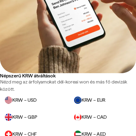
Népszerű KRW átváltások
Nézd meg az árfolyamokat dél-koreai won és más fő devizák
között.
KRW – USD
KRW – EUR
KRW – GBP
KRW – CAD
KRW – CHF
KRW – AED