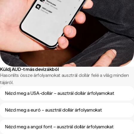
Küldj AUD-t más devizákból
Hasonlíts össze árfolyamokat ausztrál dollár felé a világ minden
tájáról.
Nézd meg a USA-dollár – ausztrál dollár árfolyamokat
Nézd meg a euró – ausztrál dollár árfolyamokat
Nézd meg a angol font – ausztrál dollár árfolyamokat