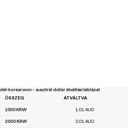
dél-koreai won – ausztrál dollár átváltási táblázat
ÖSSZEG
ÁTVÁLTVA
dél-koreai won – ausztrál dollár átváltási táblázat
1000
KRW
1
,01
AUD
2000
KRW
2
,01
AUD