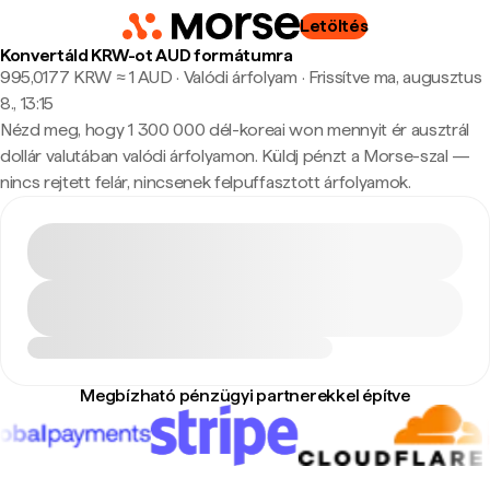
Letöltés
Konvertáld KRW-ot AUD formátumra
995,0177 KRW ≈ 1 AUD · Valódi árfolyam
·
Frissítve ma, augusztus
8., 13:15
Nézd meg, hogy 1 300 000 dél-koreai won mennyit ér ausztrál
dollár valutában valódi árfolyamon. Küldj pénzt a Morse-szal —
nincs rejtett felár, nincsenek felpuffasztott árfolyamok.
Megbízható pénzügyi partnerekkel építve