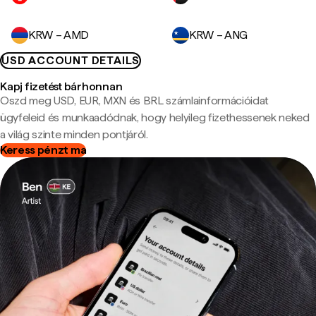
KRW – AMD
KRW – ANG
USD ACCOUNT DETAILS
Kapj fizetést bárhonnan
Oszd meg USD, EUR, MXN és BRL számlainformációidat
ügyfeleid és munkaadódnak, hogy helyileg fizethessenek neked
a világ szinte minden pontjáról.
Keress pénzt ma