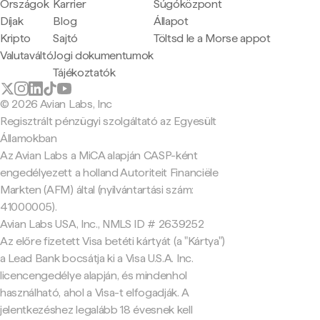
Országok
Karrier
Súgóközpont
Díjak
Blog
Állapot
Kripto
Sajtó
Töltsd le a Morse appot
Valutaváltó
Jogi dokumentumok
Tájékoztatók
© 2026 Avian Labs, Inc
Regisztrált pénzügyi szolgáltató az Egyesült
Államokban
Az Avian Labs a MiCA alapján CASP-ként
engedélyezett a holland Autoriteit Financiële
Markten (AFM) által (nyilvántartási szám:
41000005).
Avian Labs USA, Inc., NMLS ID # 2639252
Az előre fizetett Visa betéti kártyát (a "Kártya")
a Lead Bank bocsátja ki a Visa U.S.A. Inc.
licencengedélye alapján, és mindenhol
használható, ahol a Visa-t elfogadják. A
jelentkezéshez legalább 18 évesnek kell