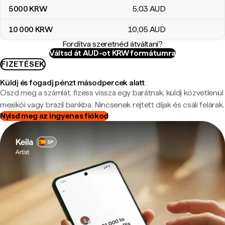
5000
KRW
5
,03
AUD
10 000
KRW
10
,05
AUD
Fordítva szeretnéd átváltani?
Váltsd át AUD-ot KRW formátumra
FIZETÉSEK
Küldj és fogadj pénzt másodpercek alatt
Oszd meg a számlát, fizess vissza egy barátnak, küldj közvetlenül
mexikói vagy brazil bankba. Nincsenek rejtett díjak és csáli felárak.
Nyisd meg az ingyenes fiókod