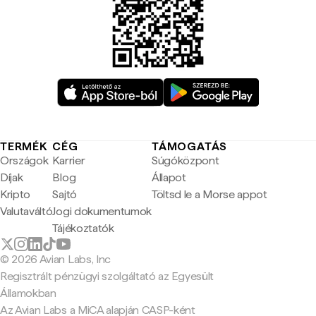
TERMÉK
CÉG
TÁMOGATÁS
Országok
Karrier
Súgóközpont
Díjak
Blog
Állapot
Kripto
Sajtó
Töltsd le a Morse appot
Valutaváltó
Jogi dokumentumok
Tájékoztatók
© 2026 Avian Labs, Inc
Regisztrált pénzügyi szolgáltató az Egyesült
Államokban
Az Avian Labs a MiCA alapján CASP-ként