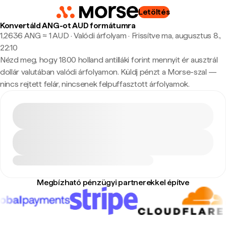
Letöltés
Konvertáld ANG-ot AUD formátumra
1,2636 ANG ≈ 1 AUD · Valódi árfolyam
·
Frissítve ma, augusztus 8.,
22:10
Nézd meg, hogy 1800 holland antilláki forint mennyit ér ausztrál
dollár valutában valódi árfolyamon. Küldj pénzt a Morse-szal —
nincs rejtett felár, nincsenek felpuffasztott árfolyamok.
Megbízható pénzügyi partnerekkel építve