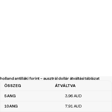
holland antilláki forint – ausztrál dollár átváltási táblázat
ÖSSZEG
ÁTVÁLTVA
holland antilláki forint – ausztrál dollár átváltási táblázat
5
ANG
3
,96
AUD
10
ANG
7
,91
AUD