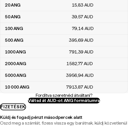
20
ANG
15
,83
AUD
50
ANG
39
,57
AUD
100
ANG
79
,14
AUD
500
ANG
395
,69
AUD
1000
ANG
791
,39
AUD
2000
ANG
1582
,77
AUD
5000
ANG
3956
,94
AUD
10 000
ANG
7913
,87
AUD
Fordítva szeretnéd átváltani?
Váltsd át AUD-ot ANG formátumra
FIZETÉSEK
Küldj és fogadj pénzt másodpercek alatt
Oszd meg a számlát, fizess vissza egy barátnak, küldj közvetlenül