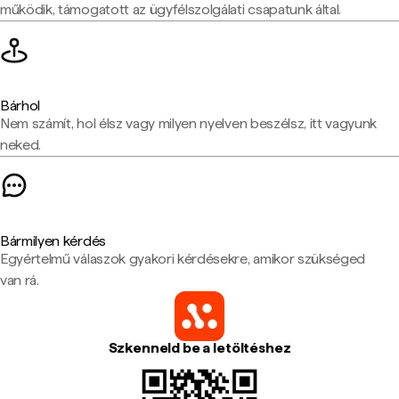
működik, támogatott az ügyfélszolgálati csapatunk által.
Bárhol
Nem számít, hol élsz vagy milyen nyelven beszélsz, itt vagyunk
neked.
Bármilyen kérdés
Egyértelmű válaszok gyakori kérdésekre, amikor szükséged
van rá.
Szkenneld be a letöltéshez