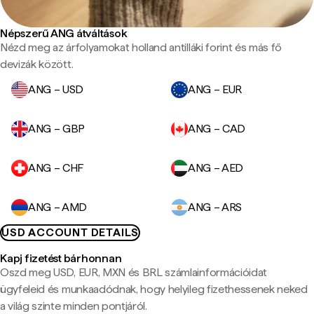
Népszerű ANG átváltások
Nézd meg az árfolyamokat holland antilláki forint és más fő
devizák között.
ANG – USD
ANG – EUR
ANG – GBP
ANG – CAD
ANG – CHF
ANG – AED
ANG – AMD
ANG – ARS
USD ACCOUNT DETAILS
Kapj fizetést bárhonnan
Oszd meg USD, EUR, MXN és BRL számlainformációidat
ügyfeleid és munkaadódnak, hogy helyileg fizethessenek neked
a világ szinte minden pontjáról.