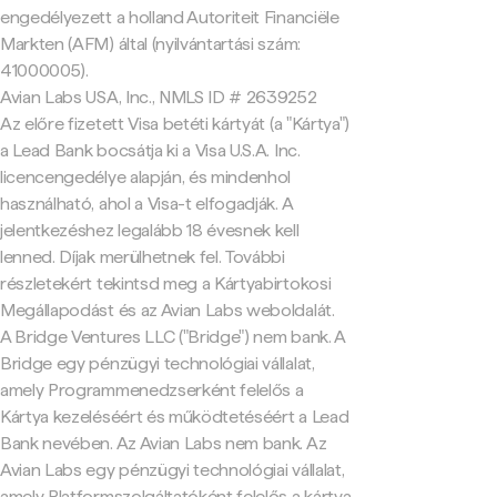
engedélyezett a holland Autoriteit Financiële
Markten (AFM) által (nyilvántartási szám:
41000005).
Avian Labs USA, Inc., NMLS ID # 2639252
Az előre fizetett Visa betéti kártyát (a "Kártya")
a Lead Bank bocsátja ki a Visa U.S.A. Inc.
licencengedélye alapján, és mindenhol
használható, ahol a Visa-t elfogadják. A
jelentkezéshez legalább 18 évesnek kell
lenned. Díjak merülhetnek fel. További
részletekért tekintsd meg a Kártyabirtokosi
Megállapodást és az Avian Labs weboldalát.
A Bridge Ventures LLC ("Bridge") nem bank. A
Bridge egy pénzügyi technológiai vállalat,
amely Programmenedzserként felelős a
Kártya kezeléséért és működtetéséért a Lead
Bank nevében. Az Avian Labs nem bank. Az
Avian Labs egy pénzügyi technológiai vállalat,
amely Platformszolgáltatóként felelős a kártya