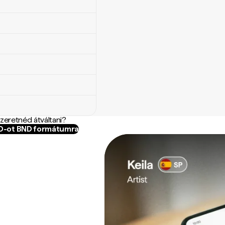
szeretnéd átváltani?
AD-ot BND formátumra