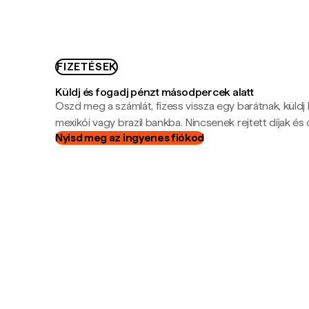
FIZETÉSEK
Küldj és fogadj pénzt másodpercek alatt
Oszd meg a számlát, fizess vissza egy barátnak, küldj
mexikói vagy brazil bankba. Nincsenek rejtett díjak és c
Nyisd meg az ingyenes fiókod