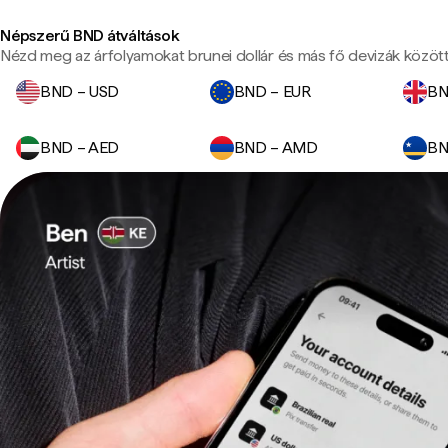
Népszerű BND átváltások
Nézd meg az árfolyamokat brunei dollár és más fő devizák között
BND – USD
BND – EUR
BN
BND – AED
BND – AMD
BN