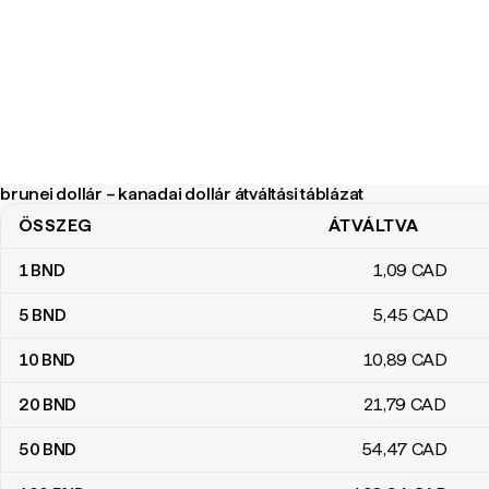
brunei dollár – kanadai dollár átváltási táblázat
ÖSSZEG
ÁTVÁLTVA
brunei dollár – kanadai dollár átváltási táblázat
1
BND
1
,09
CAD
5
BND
5
,45
CAD
10
BND
10
,89
CAD
20
BND
21
,79
CAD
50
BND
54
,47
CAD