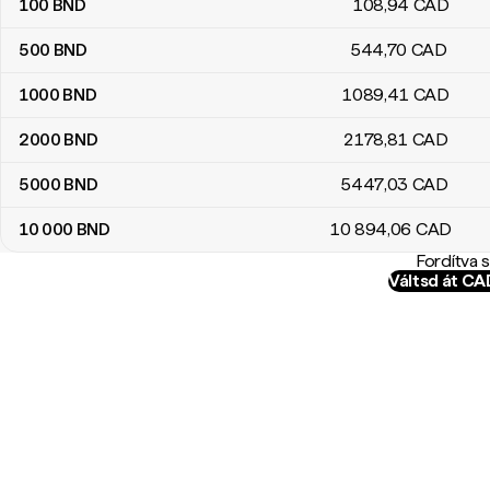
100
BND
108
,94
CAD
500
BND
544
,70
CAD
1000
BND
1089
,41
CAD
2000
BND
2178
,81
CAD
5000
BND
5447
,03
CAD
10 000
BND
10 894
,06
CAD
Fordítva 
Váltsd át C