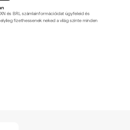
an
N és BRL számlainformációidat ügyfeleid és
yileg fizethessenek neked a világ szinte minden