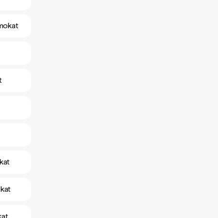
amokat
t
kat
okat
kat