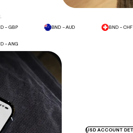
.
D – GBP
BND – AUD
BND – CHF
D – ANG
USD ACCOUNT DET