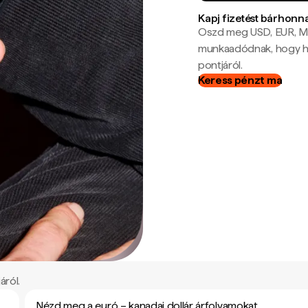
Kapj fizetést bárhonn
Oszd meg USD, EUR, MX
munkaadódnak, hogy hel
pontjáról.
Keress pénzt ma
áról.
Nézd meg a euró – kanadai dollár árfolyamokat