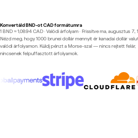
Konvertáld BND-ot CAD formátumra
1 BND ≈ 1,0894 CAD · Valódi árfolyam
·
Frissítve ma, augusztus 7.,
Nézd meg, hogy 1000 brunei dollár mennyit ér kanadai dollár val
valódi árfolyamon. Küldj pénzt a Morse-szal — nincs rejtett felár,
nincsenek felpuffasztott árfolyamok.