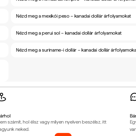
Nézd meg a mexikói peso – kanadai dollár árfolyamokat
Nézd meg a perui sol – kanadai dollár árfolyamokat
Nézd meg a suriname-i dollár – kanadai dollár árfolyamok
árhol
Bá
em számít, hol élsz vagy milyen nyelven beszélsz, itt
Eg
agyunk neked.
van