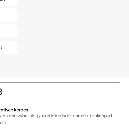
at
rmilyen kérdés
yértelmű válaszok gyakori kérdésekre, amikor szükséged
 rá.