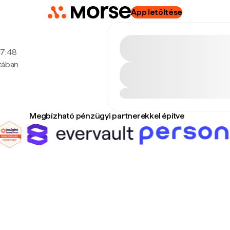
App letöltése
 17:48
utában
Megbízható pénzügyi partnerekkel építve