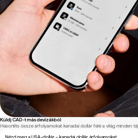
Küldj CAD-t más devizákból
Hasonlíts össze árfolyamokat kanadai dollár felé a világ minden táj
Nézd meg a USA-dollár – kanadai dollár árfolyamokat