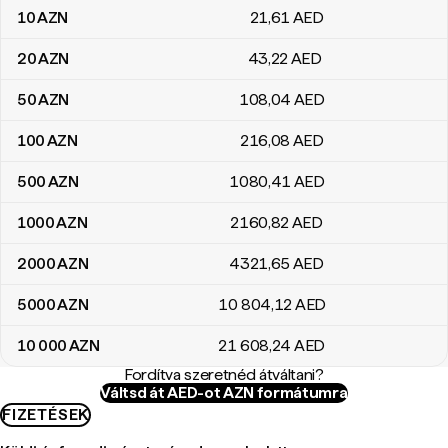
10
AZN
21
,61
AED
20
AZN
43
,22
AED
50
AZN
108
,04
AED
100
AZN
216
,08
AED
500
AZN
1080
,41
AED
1000
AZN
2160
,82
AED
2000
AZN
4321
,65
AED
5000
AZN
10 804
,12
AED
10 000
AZN
21 608
,24
AED
Fordítva szeretnéd átváltani?
Váltsd át AED-ot AZN formátumra
FIZETÉSEK