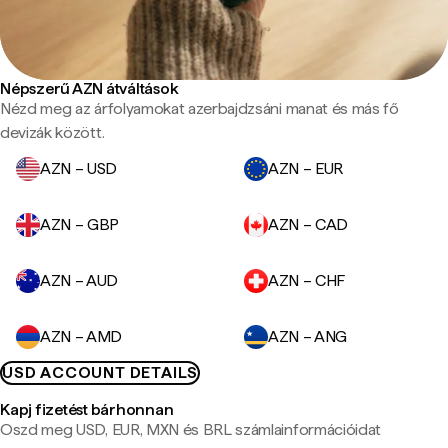
Népszerű AZN átváltások
Nézd meg az árfolyamokat azerbajdzsáni manat és más fő
devizák között.
AZN – USD
AZN – EUR
AZN – GBP
AZN – CAD
AZN – AUD
AZN – CHF
AZN – AMD
AZN – ANG
USD ACCOUNT DETAILS
Kapj fizetést bárhonnan
Oszd meg USD, EUR, MXN és BRL számlainformációidat