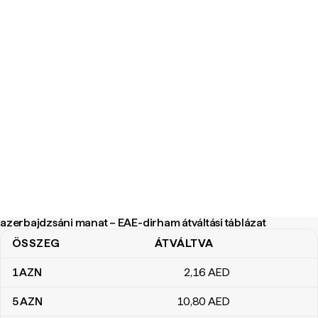
azerbajdzsáni manat – EAE-dirham átváltási táblázat
ÖSSZEG
ÁTVÁLTVA
azerbajdzsáni manat – EAE-dirham átváltási táblázat
1
AZN
2
,16
AED
5
AZN
10
,80
AED