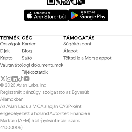
TERMÉK
CÉG
TÁMOGATÁS
Országok
Karrier
Súgóközpont
Díjak
Blog
Állapot
Kripto
Sajtó
Töltsd le a Morse appot
Valutaváltó
Jogi dokumentumok
Tájékoztatók
© 2026 Avian Labs, Inc
Regisztrált pénzügyi szolgáltató az Egyesült
Államokban
Az Avian Labs a MiCA alapján CASP-ként
engedélyezett a holland Autoriteit Financiële
Markten (AFM) által (nyilvántartási szám:
41000005).