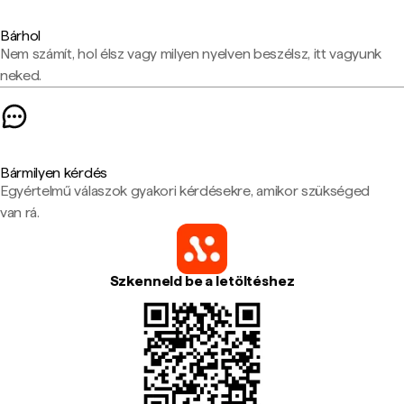
Bárhol
Nem számít, hol élsz vagy milyen nyelven beszélsz, itt vagyunk
neked.
Bármilyen kérdés
Egyértelmű válaszok gyakori kérdésekre, amikor szükséged
van rá.
Szkenneld be a letöltéshez