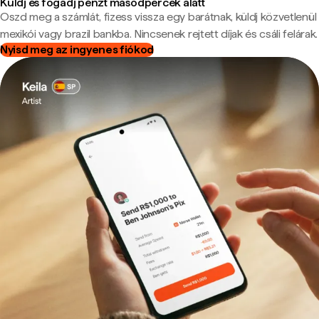
Küldj és fogadj pénzt másodpercek alatt
Oszd meg a számlát, fizess vissza egy barátnak, küldj közvetlenül
mexikói vagy brazil bankba. Nincsenek rejtett díjak és csáli felárak.
Nyisd meg az ingyenes fiókod