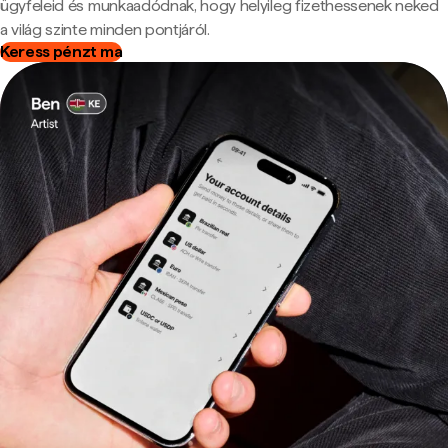
ügyfeleid és munkaadódnak, hogy helyileg fizethessenek neked
a világ szinte minden pontjáról.
Keress pénzt ma