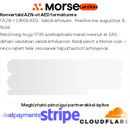
Letöltés
Konvertáld AZN-ot AED formátumra
1 AZN ≈ 2,1608 AED · Valódi árfolyam
·
Frissítve ma, augusztus 9.,
15:58
Nézd meg, hogy 1700 azerbajdzsáni manat mennyit ér EAE-
dirham valutában valódi árfolyamon. Küldj pénzt a Morse-szal —
nincs rejtett felár, nincsenek felpuffasztott árfolyamok.
Megbízható pénzügyi partnerekkel építve