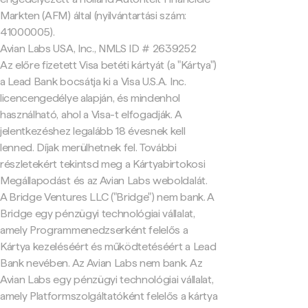
Markten (AFM) által (nyilvántartási szám:
41000005).
Avian Labs USA, Inc., NMLS ID # 2639252
Az előre fizetett Visa betéti kártyát (a "Kártya")
a Lead Bank bocsátja ki a Visa U.S.A. Inc.
licencengedélye alapján, és mindenhol
használható, ahol a Visa-t elfogadják. A
jelentkezéshez legalább 18 évesnek kell
lenned. Díjak merülhetnek fel. További
részletekért tekintsd meg a Kártyabirtokosi
Megállapodást és az Avian Labs weboldalát.
A Bridge Ventures LLC ("Bridge") nem bank. A
Bridge egy pénzügyi technológiai vállalat,
amely Programmenedzserként felelős a
Kártya kezeléséért és működtetéséért a Lead
Bank nevében. Az Avian Labs nem bank. Az
Avian Labs egy pénzügyi technológiai vállalat,
amely Platformszolgáltatóként felelős a kártya