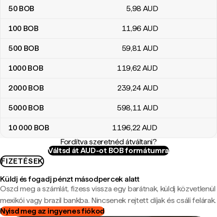
50
BOB
5
,98
AUD
100
BOB
11
,96
AUD
500
BOB
59
,81
AUD
1000
BOB
119
,62
AUD
2000
BOB
239
,24
AUD
5000
BOB
598
,11
AUD
10 000
BOB
1196
,22
AUD
Fordítva szeretnéd átváltani?
Váltsd át AUD-ot BOB formátumra
FIZETÉSEK
Küldj és fogadj pénzt másodpercek alatt
Oszd meg a számlát, fizess vissza egy barátnak, küldj közvetlenül
mexikói vagy brazil bankba. Nincsenek rejtett díjak és csáli felárak.
Nyisd meg az ingyenes fiókod