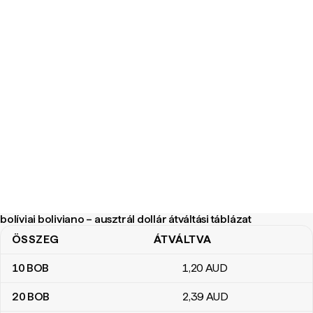
bolíviai boliviano – ausztrál dollár átváltási táblázat
ÖSSZEG
ÁTVÁLTVA
bolíviai boliviano – ausztrál dollár átváltási táblázat
10
BOB
1
,20
AUD
20
BOB
2
,39
AUD