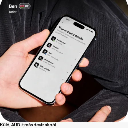
Küldj AUD-t más devizákból