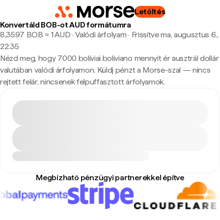
Letöltés
Konvertáld BOB-ot AUD formátumra
8,3597 BOB ≈ 1 AUD · Valódi árfolyam
·
Frissítve ma, augusztus 6.,
22:35
Nézd meg, hogy 7000 bolíviai boliviano mennyit ér ausztrál dollár
valutában valódi árfolyamon. Küldj pénzt a Morse-szal — nincs
rejtett felár, nincsenek felpuffasztott árfolyamok.
Megbízható pénzügyi partnerekkel építve