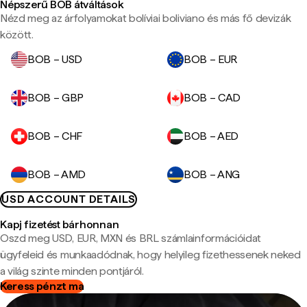
Népszerű BOB átváltások
Nézd meg az árfolyamokat bolíviai boliviano és más fő devizák
között.
BOB – USD
BOB – EUR
BOB – GBP
BOB – CAD
BOB – CHF
BOB – AED
BOB – AMD
BOB – ANG
USD ACCOUNT DETAILS
Kapj fizetést bárhonnan
Oszd meg USD, EUR, MXN és BRL számlainformációidat
ügyfeleid és munkaadódnak, hogy helyileg fizethessenek neked
a világ szinte minden pontjáról.
Keress pénzt ma