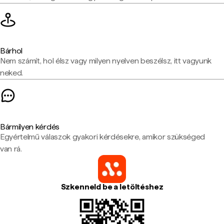
Bárhol
Nem számít, hol élsz vagy milyen nyelven beszélsz, itt vagyunk
neked.
Bármilyen kérdés
Egyértelmű válaszok gyakori kérdésekre, amikor szükséged
van rá.
Szkenneld be a letöltéshez