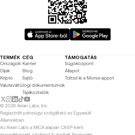
TERMÉK
CÉG
TÁMOGATÁS
Országok
Karrier
Súgóközpont
Díjak
Blog
Állapot
Kripto
Sajtó
Töltsd le a Morse appot
Valutaváltó
Jogi dokumentumok
Tájékoztatók
© 2026 Avian Labs, Inc
Regisztrált pénzügyi szolgáltató az Egyesült
Államokban
Az Avian Labs a MiCA alapján CASP-ként
engedélyezett a holland Autoriteit Financiële