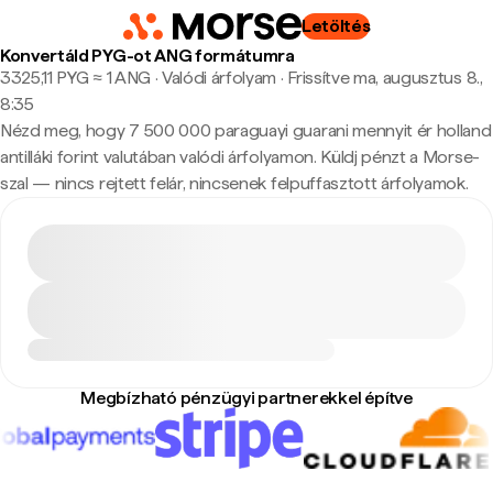
Letöltés
Konvertáld PYG-ot ANG formátumra
3325,11 PYG ≈ 1 ANG · Valódi árfolyam
·
Frissítve ma, augusztus 8.,
8:35
Nézd meg, hogy 7 500 000 paraguayi guarani mennyit ér holland
antilláki forint valutában valódi árfolyamon. Küldj pénzt a Morse-
szal — nincs rejtett felár, nincsenek felpuffasztott árfolyamok.
Megbízható pénzügyi partnerekkel építve