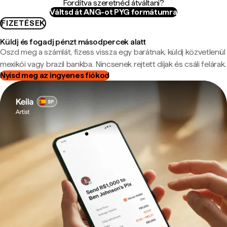
Fordítva szeretnéd átváltani?
Váltsd át ANG-ot PYG formátumra
FIZETÉSEK
Küldj és fogadj pénzt másodpercek alatt
Oszd meg a számlát, fizess vissza egy barátnak, küldj közvetlenül
mexikói vagy brazil bankba. Nincsenek rejtett díjak és csáli felárak.
Nyisd meg az ingyenes fiókod