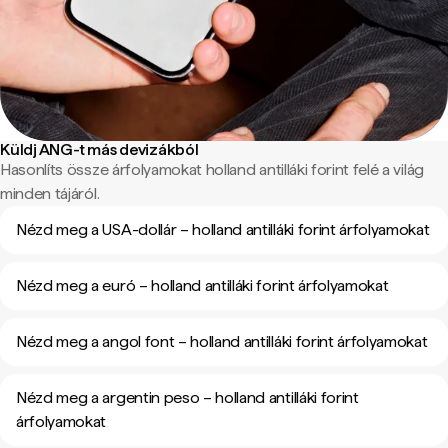
Küldj ANG-t más devizákból
Hasonlíts össze árfolyamokat holland antilláki forint felé a világ
minden tájáról.
Nézd meg a USA-dollár – holland antilláki forint árfolyamokat
Nézd meg a euró – holland antilláki forint árfolyamokat
Nézd meg a angol font – holland antilláki forint árfolyamokat
Nézd meg a argentin peso – holland antilláki forint
árfolyamokat