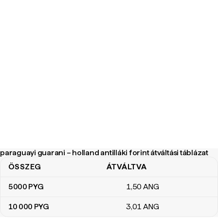
paraguayi guarani – holland antilláki forint átváltási táblázat
ÖSSZEG
ÁTVÁLTVA
paraguayi guarani – holland antilláki forint átváltási táblázat
5000
PYG
1
,50
ANG
10 000
PYG
3
,01
ANG