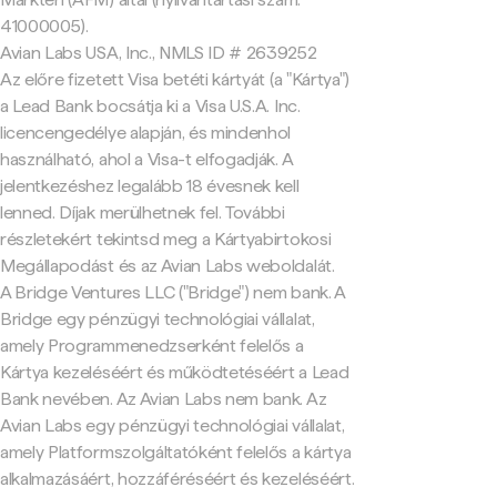
41000005).
Avian Labs USA, Inc., NMLS ID # 2639252
Az előre fizetett Visa betéti kártyát (a "Kártya")
a Lead Bank bocsátja ki a Visa U.S.A. Inc.
licencengedélye alapján, és mindenhol
használható, ahol a Visa-t elfogadják. A
jelentkezéshez legalább 18 évesnek kell
lenned. Díjak merülhetnek fel. További
részletekért tekintsd meg a Kártyabirtokosi
Megállapodást és az Avian Labs weboldalát.
A Bridge Ventures LLC ("Bridge") nem bank. A
Bridge egy pénzügyi technológiai vállalat,
amely Programmenedzserként felelős a
Kártya kezeléséért és működtetéséért a Lead
Bank nevében. Az Avian Labs nem bank. Az
Avian Labs egy pénzügyi technológiai vállalat,
amely Platformszolgáltatóként felelős a kártya
alkalmazásáért, hozzáféréséért és kezeléséért.