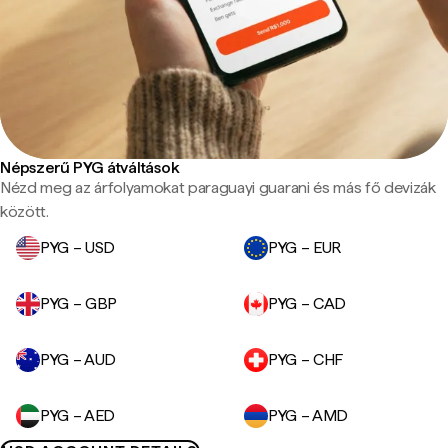
Népszerű PYG átváltások
Nézd meg az árfolyamokat paraguayi guarani és más fő devizák
között.
PYG – USD
PYG – EUR
PYG – GBP
PYG – CAD
PYG – AUD
PYG – CHF
PYG – AED
PYG – AMD