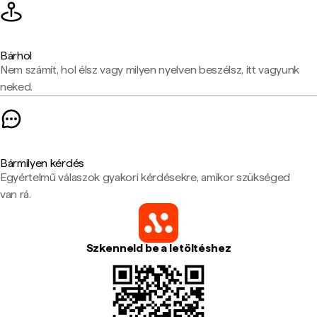
Bárhol
Nem számít, hol élsz vagy milyen nyelven beszélsz, itt vagyunk
neked.
Bármilyen kérdés
Egyértelmű válaszok gyakori kérdésekre, amikor szükséged
van rá.
Szkenneld be a letöltéshez