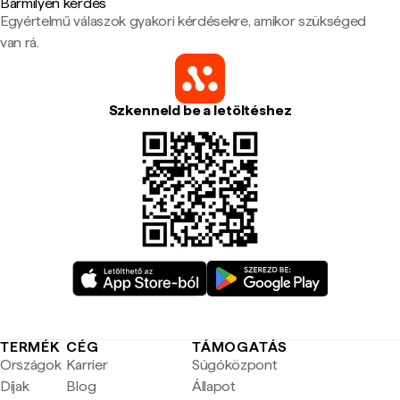
Bármilyen kérdés
Egyértelmű válaszok gyakori kérdésekre, amikor szükséged
van rá.
Szkenneld be a letöltéshez
TERMÉK
CÉG
TÁMOGATÁS
Országok
Karrier
Súgóközpont
Díjak
Blog
Állapot