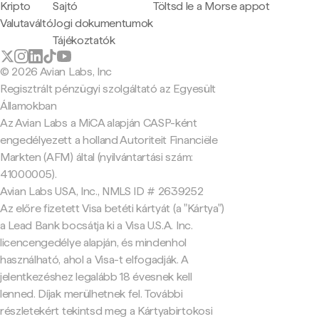
Kripto
Sajtó
Töltsd le a Morse appot
Valutaváltó
Jogi dokumentumok
Tájékoztatók
© 2026 Avian Labs, Inc
Regisztrált pénzügyi szolgáltató az Egyesült
Államokban
Az Avian Labs a MiCA alapján CASP-ként
engedélyezett a holland Autoriteit Financiële
Markten (AFM) által (nyilvántartási szám:
41000005).
Avian Labs USA, Inc., NMLS ID # 2639252
Az előre fizetett Visa betéti kártyát (a "Kártya")
a Lead Bank bocsátja ki a Visa U.S.A. Inc.
licencengedélye alapján, és mindenhol
használható, ahol a Visa-t elfogadják. A
jelentkezéshez legalább 18 évesnek kell
lenned. Díjak merülhetnek fel. További
részletekért tekintsd meg a Kártyabirtokosi