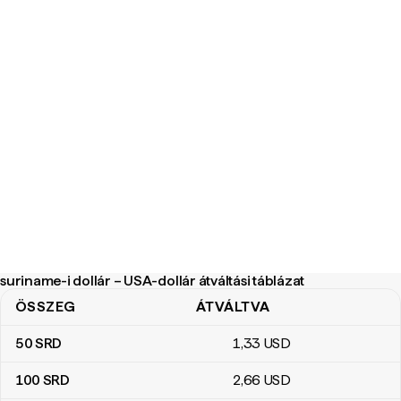
suriname-i dollár – USA-dollár átváltási táblázat
ÖSSZEG
ÁTVÁLTVA
suriname-i dollár – USA-dollár átváltási táblázat
50
SRD
1
,33
USD
100
SRD
2
,66
USD