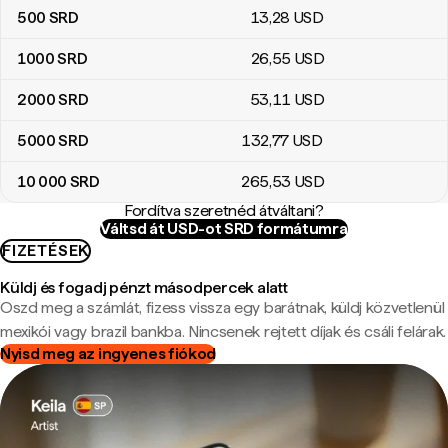
500
SRD
13
,28
USD
1000
SRD
26
,55
USD
2000
SRD
53
,11
USD
5000
SRD
132
,77
USD
10 000
SRD
265
,53
USD
Fordítva szeretnéd átváltani?
Váltsd át USD-ot SRD formátumra
FIZETÉSEK
Küldj és fogadj pénzt másodpercek alatt
Oszd meg a számlát, fizess vissza egy barátnak, küldj közvetlenül
mexikói vagy brazil bankba. Nincsenek rejtett díjak és csáli felárak.
Nyisd meg az ingyenes fiókod