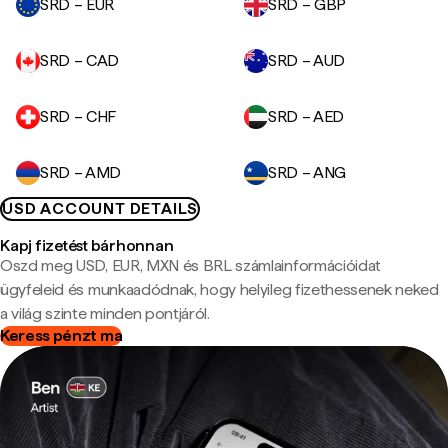
SRD – EUR
SRD – GBP
SRD – CAD
SRD – AUD
SRD – CHF
SRD – AED
SRD – AMD
SRD – ANG
USD ACCOUNT DETAILS
Kapj fizetést bárhonnan
Oszd meg USD, EUR, MXN és BRL számlainformációidat
ügyfeleid és munkaadódnak, hogy helyileg fizethessenek neked
a világ szinte minden pontjáról.
Keress pénzt ma