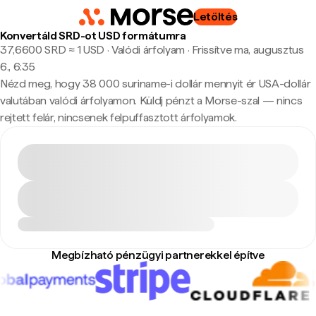
Letöltés
Konvertáld SRD-ot USD formátumra
37,6600 SRD ≈ 1 USD · Valódi árfolyam
·
Frissítve ma, augusztus
6., 6:35
Nézd meg, hogy 38 000 suriname-i dollár mennyit ér USA-dollár
valutában valódi árfolyamon. Küldj pénzt a Morse-szal — nincs
rejtett felár, nincsenek felpuffasztott árfolyamok.
Megbízható pénzügyi partnerekkel építve