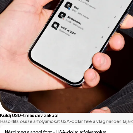
Küldj USD-t más devizákból
Hasonlíts össze árfolyamokat USA-dollár felé a világ minden tájáró
Nézd meg a angol font – USA-dollár árfolyamokat