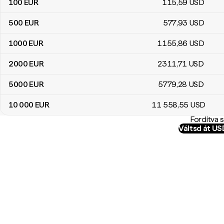
100
EUR
115
,59
USD
500
EUR
577
,93
USD
1000
EUR
1155
,86
USD
2000
EUR
2311
,71
USD
5000
EUR
5779
,28
USD
10 000
EUR
11 558
,55
USD
Fordítva 
Váltsd át U