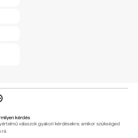
rmilyen kérdés
yértelmű válaszok gyakori kérdésekre, amikor szükséged
 rá.