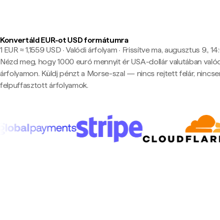
Konvertáld EUR-ot USD formátumra
1 EUR ≈ 1,1559 USD · Valódi árfolyam
·
Frissítve ma, augusztus 9., 14
Nézd meg, hogy 1000 euró mennyit ér USA-dollár valutában valód
árfolyamon. Küldj pénzt a Morse-szal — nincs rejtett felár, nincs
felpuffasztott árfolyamok.