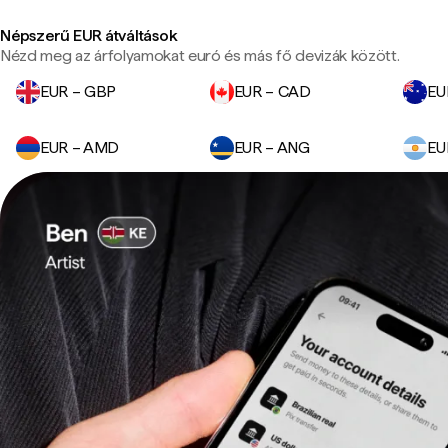
Népszerű EUR átváltások
Nézd meg az árfolyamokat euró és más fő devizák között.
EUR – GBP
EUR – CAD
EU
EUR – AMD
EUR – ANG
EU