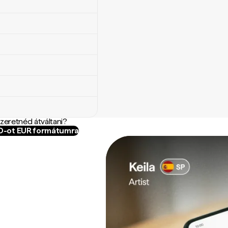
szeretnéd átváltani?
SD-ot EUR formátumra