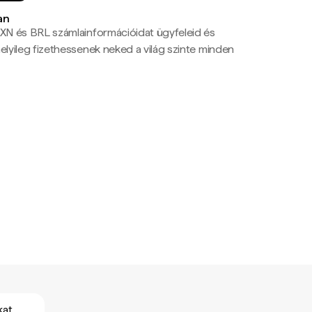
an
N és BRL számlainformációidat ügyfeleid és
yileg fizethessenek neked a világ szinte minden
kat