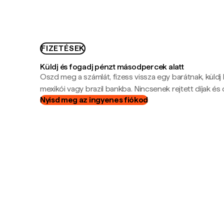
FIZETÉSEK
Küldj és fogadj pénzt másodpercek alatt
Oszd meg a számlát, fizess vissza egy barátnak, küldj
mexikói vagy brazil bankba. Nincsenek rejtett díjak és c
Nyisd meg az ingyenes fiókod