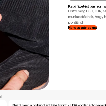
Kapj fizetést bárhonn
Oszd meg USD, EUR, MX
munkaadódnak, hogy hel
pontjáról.
Keress pénzt ma
l.
Nézd meg a holland antilláki forint – USA-dollár árfolyamo