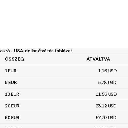
euró – USA-dollár átváltási táblázat
ÖSSZEG
ÁTVÁLTVA
euró – USA-dollár átváltási táblázat
1
EUR
1
,16
USD
5
EUR
5
,78
USD
10
EUR
11
,56
USD
20
EUR
23
,12
USD
50
EUR
57
,79
USD