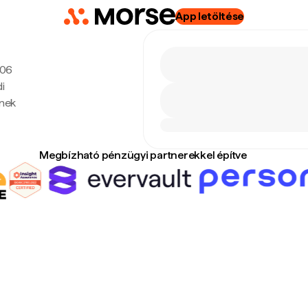
App letöltése
:06
i
enek
Megbízható pénzügyi partnerekkel építve