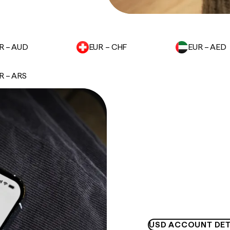
R – AUD
EUR – CHF
EUR – AED
R – ARS
USD ACCOUNT DET