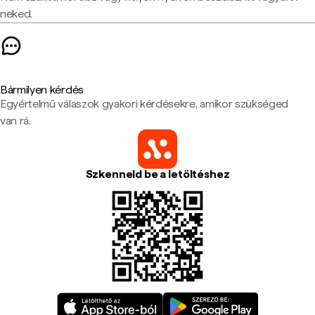
neked.
Bármilyen kérdés
Egyértelmű válaszok gyakori kérdésekre, amikor szükséged
van rá.
Szkenneld be a letöltéshez