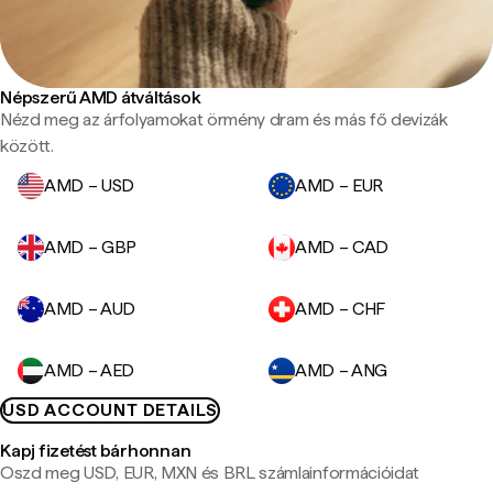
Népszerű AMD átváltások
Nézd meg az árfolyamokat örmény dram és más fő devizák
között.
AMD – USD
AMD – EUR
AMD – GBP
AMD – CAD
AMD – AUD
AMD – CHF
AMD – AED
AMD – ANG
USD ACCOUNT DETAILS
Kapj fizetést bárhonnan
Oszd meg USD, EUR, MXN és BRL számlainformációidat