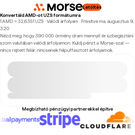
Letöltés
Konvertáld AMD-ot UZS formátumra
1 AMD ≈ 32,6351 UZS · Valódi árfolyam
·
Frissítve ma, augusztus 9.,
3:20
Nézd meg, hogy 390 000 örmény dram mennyit ér üzbegisztáni
szom valutában valódi árfolyamon. Küldj pénzt a Morse-szal —
nincs rejtett felár, nincsenek felpuffasztott árfolyamok.
Megbízható pénzügyi partnerekkel építve