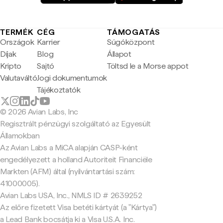
TERMÉK
CÉG
TÁMOGATÁS
Országok
Karrier
Súgóközpont
Díjak
Blog
Állapot
Kripto
Sajtó
Töltsd le a Morse appot
Valutaváltó
Jogi dokumentumok
Tájékoztatók
© 2026 Avian Labs, Inc
Regisztrált pénzügyi szolgáltató az Egyesült
Államokban
Az Avian Labs a MiCA alapján CASP-ként
engedélyezett a holland Autoriteit Financiële
Markten (AFM) által (nyilvántartási szám:
41000005).
Avian Labs USA, Inc., NMLS ID # 2639252
Az előre fizetett Visa betéti kártyát (a "Kártya")
a Lead Bank bocsátja ki a Visa U.S.A. Inc.