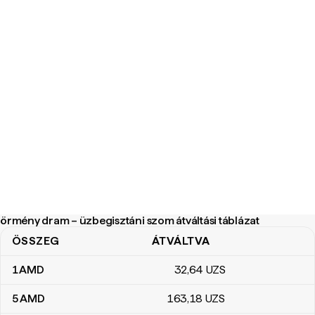
örmény dram – üzbegisztáni szom átváltási táblázat
ÖSSZEG
ÁTVÁLTVA
örmény dram – üzbegisztáni szom átváltási táblázat
1
AMD
32
,64
UZS
5
AMD
163
,18
UZS