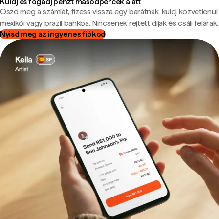
Küldj és fogadj pénzt másodpercek alatt
Oszd meg a számlát, fizess vissza egy barátnak, küldj közvetlenül
mexikói vagy brazil bankba. Nincsenek rejtett díjak és csáli felárak.
Nyisd meg az ingyenes fiókod