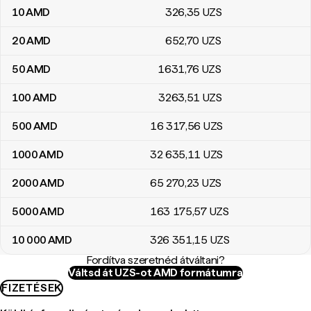
10
AMD
326
,35
UZS
20
AMD
652
,70
UZS
50
AMD
1631
,76
UZS
100
AMD
3263
,51
UZS
500
AMD
16 317
,56
UZS
1000
AMD
32 635
,11
UZS
2000
AMD
65 270
,23
UZS
5000
AMD
163 175
,57
UZS
10 000
AMD
326 351
,15
UZS
Fordítva szeretnéd átváltani?
Váltsd át UZS-ot AMD formátumra
FIZETÉSEK