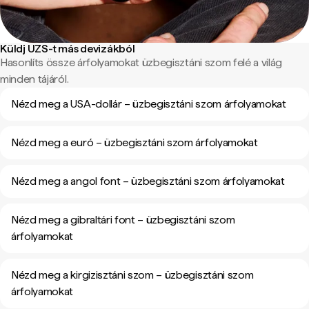
Küldj UZS-t más devizákból
Hasonlíts össze árfolyamokat üzbegisztáni szom felé a világ
minden tájáról.
Nézd meg a USA-dollár – üzbegisztáni szom árfolyamokat
Nézd meg a euró – üzbegisztáni szom árfolyamokat
Nézd meg a angol font – üzbegisztáni szom árfolyamokat
Nézd meg a gibraltári font – üzbegisztáni szom
árfolyamokat
Nézd meg a kirgizisztáni szom – üzbegisztáni szom
árfolyamokat