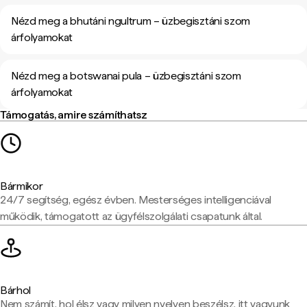
Nézd meg a bhutáni ngultrum – üzbegisztáni szom
árfolyamokat
Nézd meg a botswanai pula – üzbegisztáni szom
árfolyamokat
Támogatás, amire számíthatsz
Bármikor
24/7 segítség, egész évben. Mesterséges intelligenciával
működik, támogatott az ügyfélszolgálati csapatunk által.
Bárhol
Nem számít, hol élsz vagy milyen nyelven beszélsz, itt vagyunk