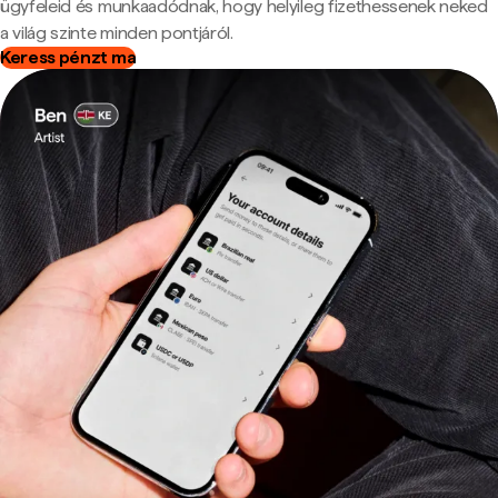
ügyfeleid és munkaadódnak, hogy helyileg fizethessenek neked
a világ szinte minden pontjáról.
Keress pénzt ma