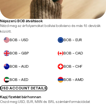
Népszerű BOB átváltások
Nézd meg az árfolyamokat bolíviai boliviano és más fő devizák
között.
BOB – USD
BOB – EUR
BOB – GBP
BOB – CAD
BOB – AUD
BOB – CHF
BOB – AED
BOB – AMD
USD ACCOUNT DETAILS
Kapj fizetést bárhonnan
Oszd meg USD, EUR, MXN és BRL számlainformációidat