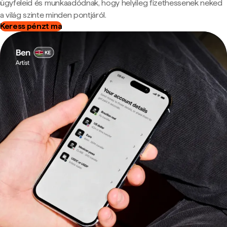
ügyfeleid és munkaadódnak, hogy helyileg fizethessenek neked
a világ szinte minden pontjáról.
Keress pénzt ma