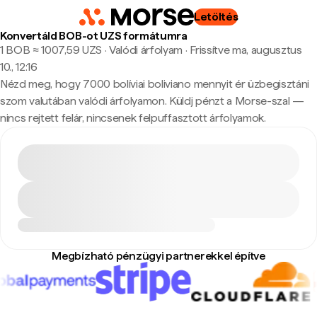
Letöltés
Konvertáld BOB-ot UZS formátumra
1 BOB ≈ 1007,59 UZS · Valódi árfolyam
·
Frissítve ma, augusztus
10., 12:16
Nézd meg, hogy 7000 bolíviai boliviano mennyit ér üzbegisztáni
szom valutában valódi árfolyamon. Küldj pénzt a Morse-szal —
nincs rejtett felár, nincsenek felpuffasztott árfolyamok.
Megbízható pénzügyi partnerekkel építve