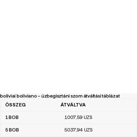
bolíviai boliviano – üzbegisztáni szom átváltási táblázat
ÖSSZEG
ÁTVÁLTVA
bolíviai boliviano – üzbegisztáni szom átváltási táblázat
1
BOB
1007
,59
UZS
5
BOB
5037
,94
UZS