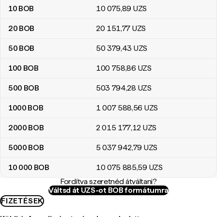
10
BOB
10 075
,89
UZS
20
BOB
20 151
,77
UZS
50
BOB
50 379
,43
UZS
100
BOB
100 758
,86
UZS
500
BOB
503 794
,28
UZS
1000
BOB
1 007 588
,56
UZS
2000
BOB
2 015 177
,12
UZS
5000
BOB
5 037 942
,79
UZS
10 000
BOB
10 075 885
,59
UZS
Fordítva szeretnéd átváltani?
Váltsd át UZS-ot BOB formátumra
FIZETÉSEK