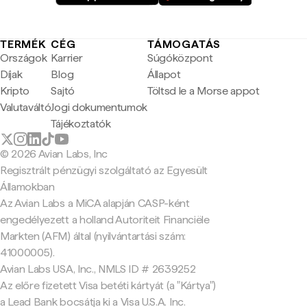
TERMÉK
CÉG
TÁMOGATÁS
Országok
Karrier
Súgóközpont
Díjak
Blog
Állapot
Kripto
Sajtó
Töltsd le a Morse appot
Valutaváltó
Jogi dokumentumok
Tájékoztatók
© 2026 Avian Labs, Inc
Regisztrált pénzügyi szolgáltató az Egyesült
Államokban
Az Avian Labs a MiCA alapján CASP-ként
engedélyezett a holland Autoriteit Financiële
Markten (AFM) által (nyilvántartási szám:
41000005).
Avian Labs USA, Inc., NMLS ID # 2639252
Az előre fizetett Visa betéti kártyát (a "Kártya")
a Lead Bank bocsátja ki a Visa U.S.A. Inc.