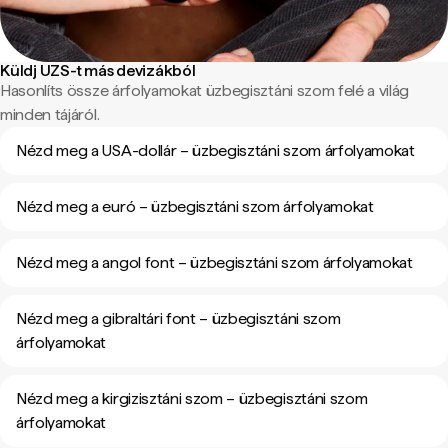
Küldj UZS-t más devizákból
Hasonlíts össze árfolyamokat üzbegisztáni szom felé a világ
minden tájáról.
Nézd meg a USA-dollár – üzbegisztáni szom árfolyamokat
Nézd meg a euró – üzbegisztáni szom árfolyamokat
Nézd meg a angol font – üzbegisztáni szom árfolyamokat
Nézd meg a gibraltári font – üzbegisztáni szom
árfolyamokat
Nézd meg a kirgizisztáni szom – üzbegisztáni szom
árfolyamokat