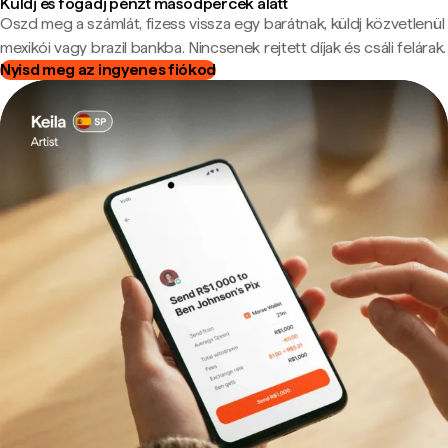
Küldj és fogadj pénzt másodpercek alatt
Oszd meg a számlát, fizess vissza egy barátnak, küldj közvetlenül
mexikói vagy brazil bankba. Nincsenek rejtett díjak és csáli felárak.
Nyisd meg az ingyenes fiókod