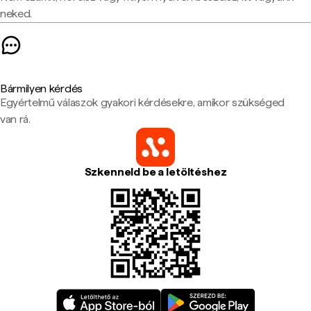
neked.
Bármilyen kérdés
Egyértelmű válaszok gyakori kérdésekre, amikor szükséged
van rá.
Szkenneld be a letöltéshez