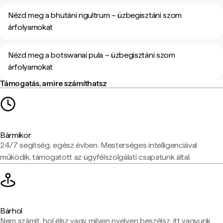
Nézd meg a bhutáni ngultrum – üzbegisztáni szom
árfolyamokat
Nézd meg a botswanai pula – üzbegisztáni szom
árfolyamokat
Támogatás, amire számíthatsz
Bármikor
24/7 segítség, egész évben. Mesterséges intelligenciával
működik, támogatott az ügyfélszolgálati csapatunk által.
Bárhol
Nem számít, hol élsz vagy milyen nyelven beszélsz, itt vagyunk