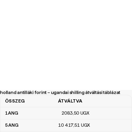
holland antilláki forint – ugandai shilling átváltási táblázat
ÖSSZEG
ÁTVÁLTVA
holland antilláki forint – ugandai shilling átváltási táblázat
1
ANG
2083
,50
UGX
5
ANG
10 417
,51
UGX