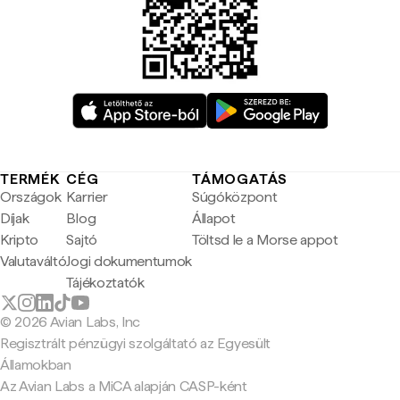
TERMÉK
CÉG
TÁMOGATÁS
Országok
Karrier
Súgóközpont
Díjak
Blog
Állapot
Kripto
Sajtó
Töltsd le a Morse appot
Valutaváltó
Jogi dokumentumok
Tájékoztatók
© 2026 Avian Labs, Inc
Regisztrált pénzügyi szolgáltató az Egyesült
Államokban
Az Avian Labs a MiCA alapján CASP-ként