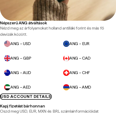
Népszerű ANG átváltások
Nézd meg az árfolyamokat holland antilláki forint és más fő
devizák között.
ANG – USD
ANG – EUR
ANG – GBP
ANG – CAD
ANG – AUD
ANG – CHF
ANG – AED
ANG – AMD
USD ACCOUNT DETAILS
Kapj fizetést bárhonnan
Oszd meg USD, EUR, MXN és BRL számlainformációidat