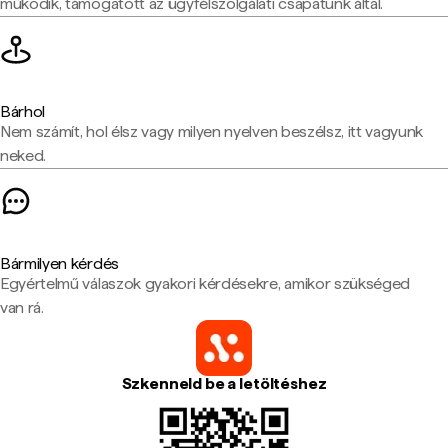
működik, támogatott az ügyfélszolgálati csapatunk által.
Bárhol
Nem számít, hol élsz vagy milyen nyelven beszélsz, itt vagyunk
neked.
Bármilyen kérdés
Egyértelmű válaszok gyakori kérdésekre, amikor szükséged
van rá.
Szkenneld be a letöltéshez