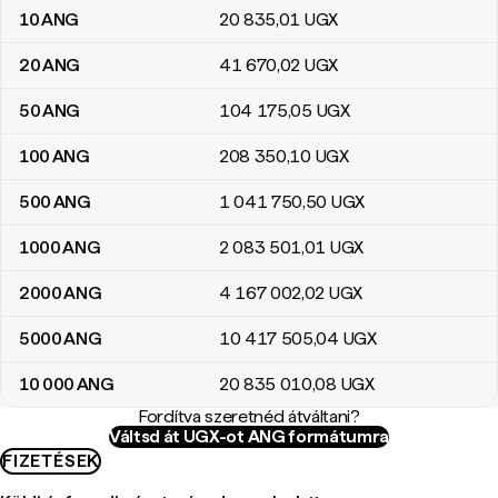
10
ANG
20 835
,01
UGX
20
ANG
41 670
,02
UGX
50
ANG
104 175
,05
UGX
100
ANG
208 350
,10
UGX
500
ANG
1 041 750
,50
UGX
1000
ANG
2 083 501
,01
UGX
2000
ANG
4 167 002
,02
UGX
5000
ANG
10 417 505
,04
UGX
10 000
ANG
20 835 010
,08
UGX
Fordítva szeretnéd átváltani?
Váltsd át UGX-ot ANG formátumra
FIZETÉSEK