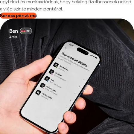
ügyfeleid és munkaadódnak, hogy helyileg fizethessenek neked
a világ szinte minden pontjáról.
Keress pénzt ma