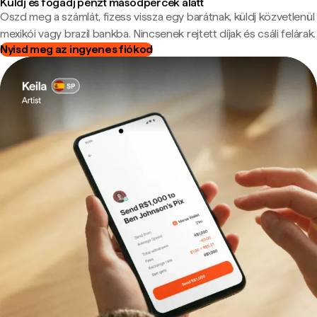
Küldj és fogadj pénzt másodpercek alatt
Oszd meg a számlát, fizess vissza egy barátnak, küldj közvetlenül
mexikói vagy brazil bankba. Nincsenek rejtett díjak és csáli felárak.
Nyisd meg az ingyenes fiókod