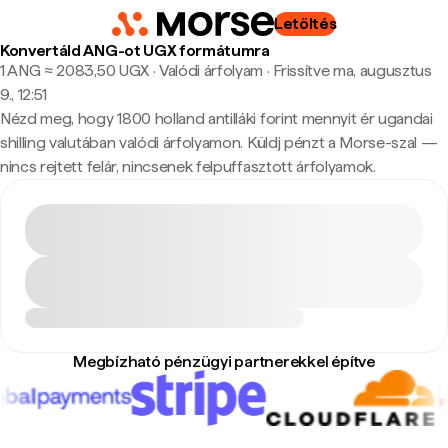
Letöltés
Konvertáld ANG-ot UGX formátumra
1 ANG ≈ 2083,50 UGX · Valódi árfolyam
·
Frissítve ma, augusztus
9., 12:51
Nézd meg, hogy 1800 holland antilláki forint mennyit ér ugandai
shilling valutában valódi árfolyamon. Küldj pénzt a Morse-szal —
nincs rejtett felár, nincsenek felpuffasztott árfolyamok.
Megbízható pénzügyi partnerekkel építve