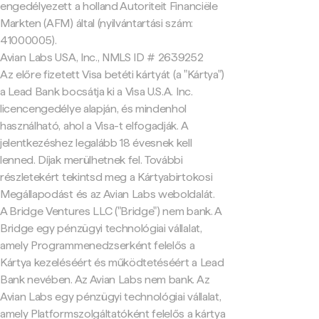
engedélyezett a holland Autoriteit Financiële
Markten (AFM) által (nyilvántartási szám:
41000005).
Avian Labs USA, Inc., NMLS ID # 2639252
Az előre fizetett Visa betéti kártyát (a "Kártya")
a Lead Bank bocsátja ki a Visa U.S.A. Inc.
licencengedélye alapján, és mindenhol
használható, ahol a Visa-t elfogadják. A
jelentkezéshez legalább 18 évesnek kell
lenned. Díjak merülhetnek fel. További
részletekért tekintsd meg a Kártyabirtokosi
Megállapodást és az Avian Labs weboldalát.
A Bridge Ventures LLC ("Bridge") nem bank. A
Bridge egy pénzügyi technológiai vállalat,
amely Programmenedzserként felelős a
Kártya kezeléséért és működtetéséért a Lead
Bank nevében. Az Avian Labs nem bank. Az
Avian Labs egy pénzügyi technológiai vállalat,
amely Platformszolgáltatóként felelős a kártya