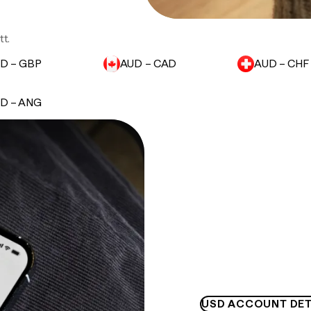
t.
D – GBP
AUD – CAD
AUD – CHF
D – ANG
USD ACCOUNT DET