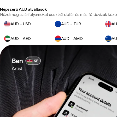
Népszerű AUD átváltások
Nézd meg az árfolyamokat ausztrál dollár és más fő devizák közöt
AUD – USD
AUD – EUR
AU
AUD – AED
AUD – AMD
AU