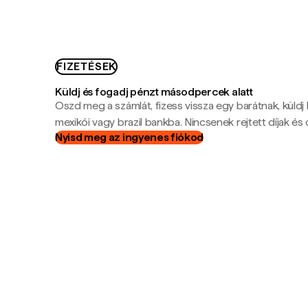
FIZETÉSEK
Küldj és fogadj pénzt másodpercek alatt
Oszd meg a számlát, fizess vissza egy barátnak, küldj
mexikói vagy brazil bankba. Nincsenek rejtett díjak és c
Nyisd meg az ingyenes fiókod