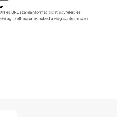
an
N és BRL számlainformációidat ügyfeleid és
yileg fizethessenek neked a világ szinte minden