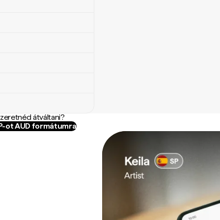
szeretnéd átváltani?
LP-ot AUD formátumra