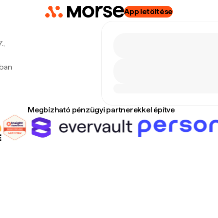
App letöltése
.,
ában
Megbízható pénzügyi partnerekkel építve