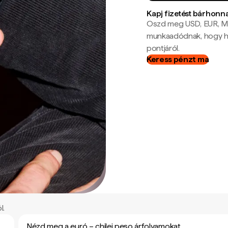
Kapj fizetést bárhonn
Oszd meg USD, EUR, MX
munkaadódnak, hogy hel
pontjáról.
Keress pénzt ma
l.
Nézd meg a euró – chilei peso árfolyamokat