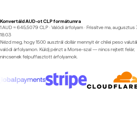
Konvertáld AUD-ot CLP formátumra
1 AUD ≈ 645,5079 CLP · Valódi árfolyam
·
Frissítve ma, augusztus 7
18:03
Nézd meg, hogy 1500 ausztrál dollár mennyit ér chilei peso valut
valódi árfolyamon. Küldj pénzt a Morse-szal — nincs rejtett felár,
nincsenek felpuffasztott árfolyamok.