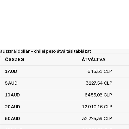
ausztrál dollár – chilei peso átváltási táblázat
ÖSSZEG
ÁTVÁLTVA
ausztrál dollár – chilei peso átváltási táblázat
1
AUD
645
,51
CLP
5
AUD
3227
,54
CLP
10
AUD
6455
,08
CLP
20
AUD
12 910
,16
CLP
50
AUD
32 275
,39
CLP