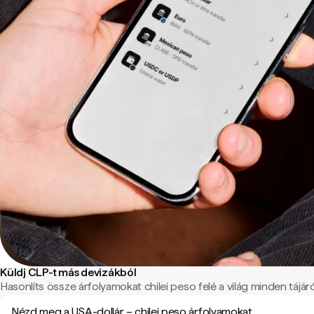
Küldj CLP-t más devizákból
Hasonlíts össze árfolyamokat chilei peso felé a világ minden tájáró
Nézd meg a USA-dollár – chilei peso árfolyamokat