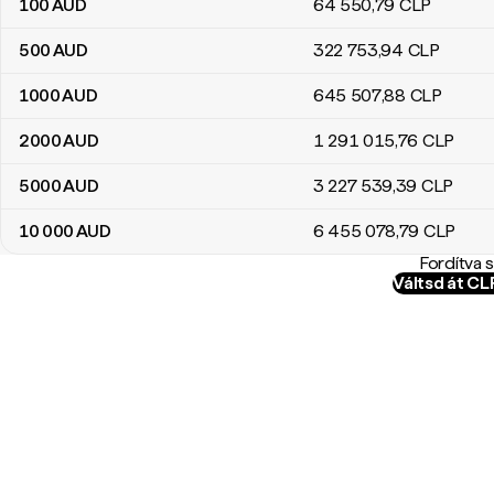
100
AUD
64 550
,79
CLP
500
AUD
322 753
,94
CLP
1000
AUD
645 507
,88
CLP
2000
AUD
1 291 015
,76
CLP
5000
AUD
3 227 539
,39
CLP
10 000
AUD
6 455 078
,79
CLP
Fordítva 
Váltsd át C