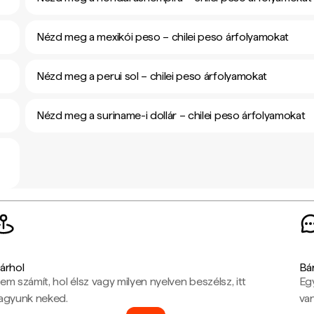
Nézd meg a mexikói peso – chilei peso árfolyamokat
Nézd meg a perui sol – chilei peso árfolyamokat
Nézd meg a suriname-i dollár – chilei peso árfolyamokat
árhol
Bá
em számít, hol élsz vagy milyen nyelven beszélsz, itt
Eg
agyunk neked.
van