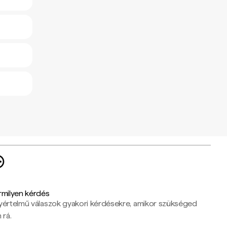
rmilyen kérdés
yértelmű válaszok gyakori kérdésekre, amikor szükséged
 rá.