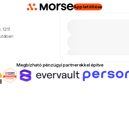
App letöltése
 12:11
lutában
Megbízható pénzügyi partnerekkel építve