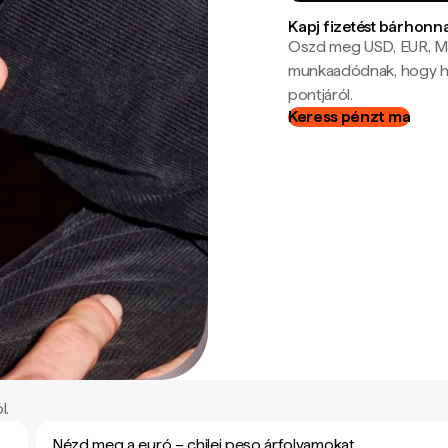
Kapj fizetést bárhonn
Oszd meg USD, EUR, MX
munkaadódnak, hogy hel
pontjáról.
Keress pénzt ma
l.
Nézd meg a euró – chilei peso árfolyamokat