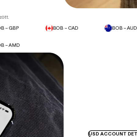
zött.
B – GBP
BOB – CAD
BOB – AUD
B – AMD
USD ACCOUNT DET