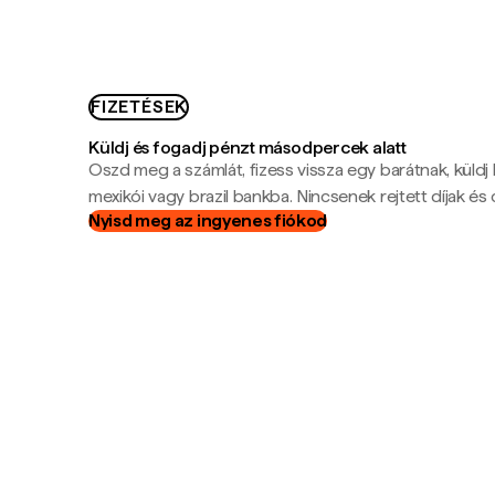
FIZETÉSEK
Küldj és fogadj pénzt másodpercek alatt
Oszd meg a számlát, fizess vissza egy barátnak, küldj
mexikói vagy brazil bankba. Nincsenek rejtett díjak és c
Nyisd meg az ingyenes fiókod