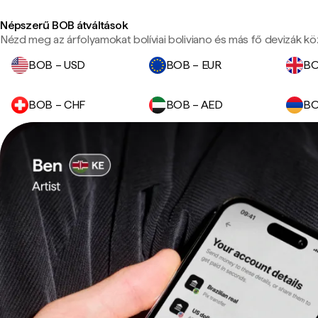
Népszerű BOB átváltások
Nézd meg az árfolyamokat bolíviai boliviano és más fő devizák kö
BOB – USD
BOB – EUR
BO
BOB – CHF
BOB – AED
BO