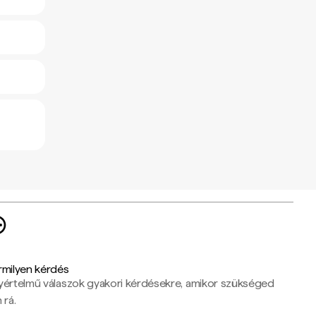
rmilyen kérdés
yértelmű válaszok gyakori kérdésekre, amikor szükséged
 rá.