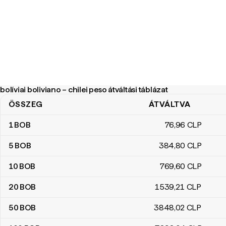
bolíviai boliviano – chilei peso átváltási táblázat
ÖSSZEG
ÁTVÁLTVA
bolíviai boliviano – chilei peso átváltási táblázat
1
BOB
76
,96
CLP
5
BOB
384
,80
CLP
10
BOB
769
,60
CLP
20
BOB
1539
,21
CLP
50
BOB
3848
,02
CLP