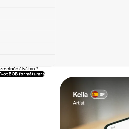
szeretnéd átváltani?
LP-ot BOB formátumra