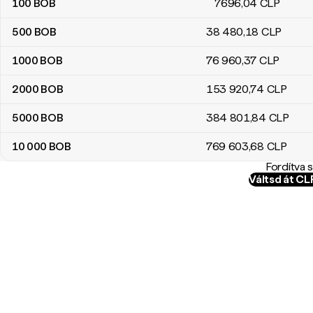
100
BOB
7696
,04
CLP
500
BOB
38 480
,18
CLP
1000
BOB
76 960
,37
CLP
2000
BOB
153 920
,74
CLP
5000
BOB
384 801
,84
CLP
10 000
BOB
769 603
,68
CLP
Fordítva 
Váltsd át C