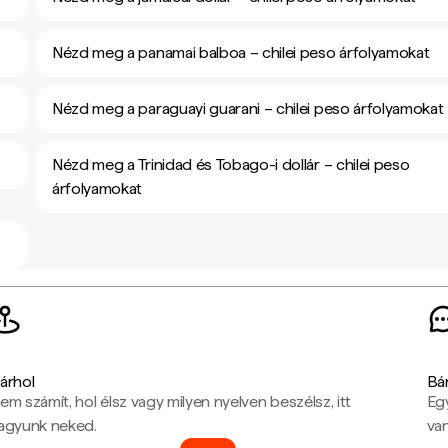
Nézd meg a panamai balboa – chilei peso árfolyamokat
Nézd meg a paraguayi guarani – chilei peso árfolyamokat
Nézd meg a Trinidad és Tobago-i dollár – chilei peso
árfolyamokat
árhol
Bá
em számít, hol élsz vagy milyen nyelven beszélsz, itt
Eg
agyunk neked.
van