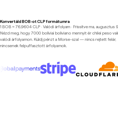
Konvertáld BOB-ot CLP formátumra
1 BOB ≈ 76,9604 CLP · Valódi árfolyam
·
Frissítve ma, augusztus 9.,
Nézd meg, hogy 7000 bolíviai boliviano mennyit ér chilei peso va
valódi árfolyamon. Küldj pénzt a Morse-szal — nincs rejtett felár,
nincsenek felpuffasztott árfolyamok.