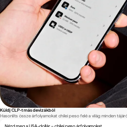
Küldj CLP-t más devizákból
Hasonlíts össze árfolyamokat chilei peso felé a világ minden tájáró
Nézd meg a USA-dollár – chilei peso árfolyamokat