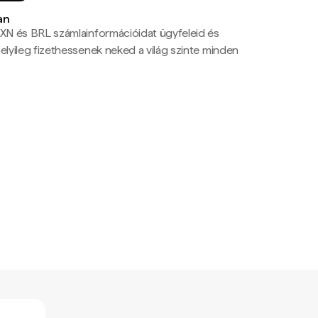
an
N és BRL számlainformációidat ügyfeleid és
yileg fizethessenek neked a világ szinte minden