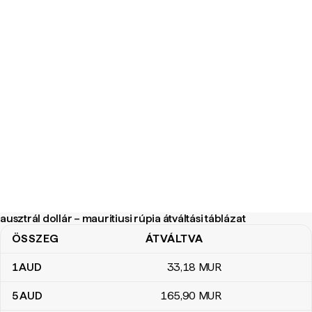
ausztrál dollár – mauritiusi rúpia átváltási táblázat
ÖSSZEG
ÁTVÁLTVA
ausztrál dollár – mauritiusi rúpia átváltási táblázat
1
AUD
33
,18
MUR
5
AUD
165
,90
MUR