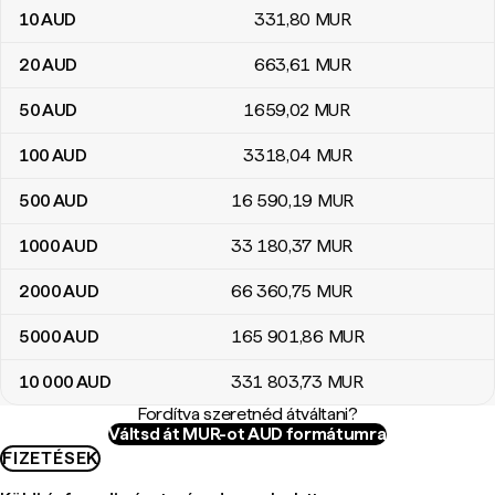
10
AUD
331
,80
MUR
20
AUD
663
,61
MUR
50
AUD
1659
,02
MUR
100
AUD
3318
,04
MUR
500
AUD
16 590
,19
MUR
1000
AUD
33 180
,37
MUR
2000
AUD
66 360
,75
MUR
5000
AUD
165 901
,86
MUR
10 000
AUD
331 803
,73
MUR
Fordítva szeretnéd átváltani?
Váltsd át MUR-ot AUD formátumra
FIZETÉSEK