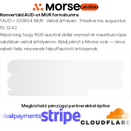
Letöltés
Konvertáld AUD-ot MUR formátumra
1 AUD ≈ 33,1804 MUR · Valódi árfolyam
·
Frissítve ma, augusztus
10., 12:42
Nézd meg, hogy 1500 ausztrál dollár mennyit ér mauritiusi rúpia
valutában valódi árfolyamon. Küldj pénzt a Morse-szal — nincs
rejtett felár, nincsenek felpuffasztott árfolyamok.
Megbízható pénzügyi partnerekkel építve