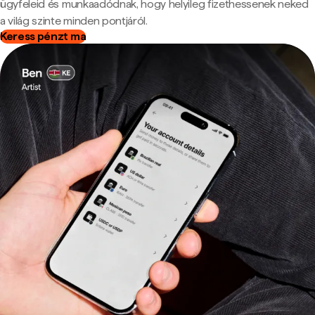
ügyfeleid és munkaadódnak, hogy helyileg fizethessenek neked
a világ szinte minden pontjáról.
Keress pénzt ma