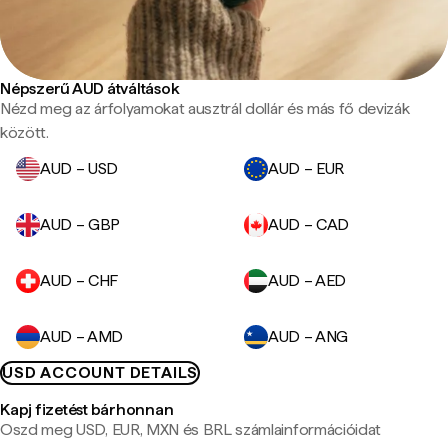
Népszerű AUD átváltások
Nézd meg az árfolyamokat ausztrál dollár és más fő devizák
között.
AUD – USD
AUD – EUR
AUD – GBP
AUD – CAD
AUD – CHF
AUD – AED
AUD – AMD
AUD – ANG
USD ACCOUNT DETAILS
Kapj fizetést bárhonnan
Oszd meg USD, EUR, MXN és BRL számlainformációidat