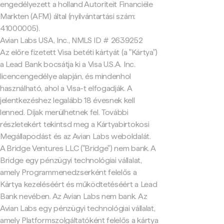
engedélyezett a holland Autoriteit Financiële
Markten (AFM) által (nyilvántartási szám:
41000005).
Avian Labs USA, Inc., NMLS ID # 2639252
Az előre fizetett Visa betéti kártyát (a "Kártya")
a Lead Bank bocsátja ki a Visa U.S.A. Inc.
licencengedélye alapján, és mindenhol
használható, ahol a Visa-t elfogadják. A
jelentkezéshez legalább 18 évesnek kell
lenned. Díjak merülhetnek fel. További
részletekért tekintsd meg a Kártyabirtokosi
Megállapodást és az Avian Labs weboldalát.
A Bridge Ventures LLC ("Bridge") nem bank. A
Bridge egy pénzügyi technológiai vállalat,
amely Programmenedzserként felelős a
Kártya kezeléséért és működtetéséért a Lead
Bank nevében. Az Avian Labs nem bank. Az
Avian Labs egy pénzügyi technológiai vállalat,
amely Platformszolgáltatóként felelős a kártya