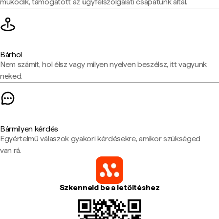
működik, támogatott az ügyfélszolgálati csapatunk által.
Bárhol
Nem számít, hol élsz vagy milyen nyelven beszélsz, itt vagyunk
neked.
Bármilyen kérdés
Egyértelmű válaszok gyakori kérdésekre, amikor szükséged
van rá.
Szkenneld be a letöltéshez