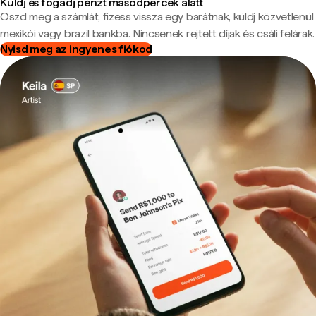
Küldj és fogadj pénzt másodpercek alatt
Oszd meg a számlát, fizess vissza egy barátnak, küldj közvetlenül
mexikói vagy brazil bankba. Nincsenek rejtett díjak és csáli felárak.
Nyisd meg az ingyenes fiókod