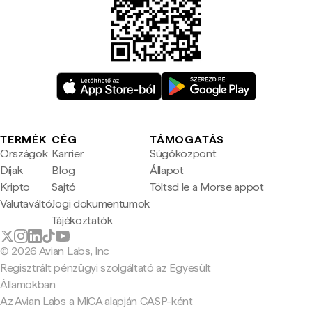
TERMÉK
CÉG
TÁMOGATÁS
Országok
Karrier
Súgóközpont
Díjak
Blog
Állapot
Kripto
Sajtó
Töltsd le a Morse appot
Valutaváltó
Jogi dokumentumok
Tájékoztatók
© 2026 Avian Labs, Inc
Regisztrált pénzügyi szolgáltató az Egyesült
Államokban
Az Avian Labs a MiCA alapján CASP-ként