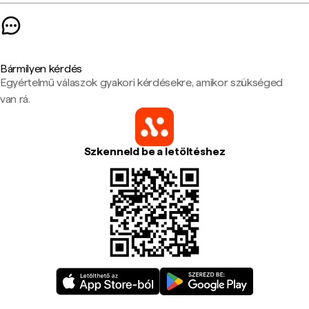
Bármilyen kérdés
Egyértelmű válaszok gyakori kérdésekre, amikor szükséged
van rá.
Szkenneld be a letöltéshez