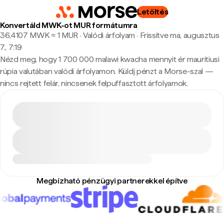
Letöltés
Konvertáld MWK-ot MUR formátumra
36,4107 MWK ≈ 1 MUR · Valódi árfolyam
·
Frissítve ma, augusztus
7., 7:19
Nézd meg, hogy 1 700 000 malawi kwacha mennyit ér mauritiusi
rúpia valutában valódi árfolyamon. Küldj pénzt a Morse-szal —
nincs rejtett felár, nincsenek felpuffasztott árfolyamok.
Megbízható pénzügyi partnerekkel építve