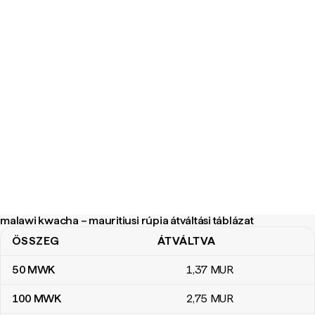
malawi kwacha – mauritiusi rúpia átváltási táblázat
ÖSSZEG
ÁTVÁLTVA
malawi kwacha – mauritiusi rúpia átváltási táblázat
50
MWK
1
,37
MUR
100
MWK
2
,75
MUR