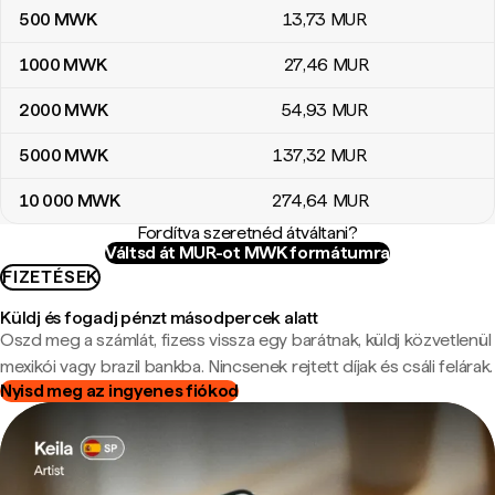
500
MWK
13
,73
MUR
1000
MWK
27
,46
MUR
2000
MWK
54
,93
MUR
5000
MWK
137
,32
MUR
10 000
MWK
274
,64
MUR
Fordítva szeretnéd átváltani?
Váltsd át MUR-ot MWK formátumra
FIZETÉSEK
Küldj és fogadj pénzt másodpercek alatt
Oszd meg a számlát, fizess vissza egy barátnak, küldj közvetlenül
mexikói vagy brazil bankba. Nincsenek rejtett díjak és csáli felárak.
Nyisd meg az ingyenes fiókod