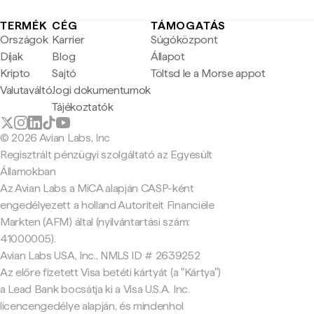
TERMÉK
CÉG
TÁMOGATÁS
Országok
Karrier
Súgóközpont
Díjak
Blog
Állapot
Kripto
Sajtó
Töltsd le a Morse appot
Valutaváltó
Jogi dokumentumok
Tájékoztatók
© 2026 Avian Labs, Inc
Regisztrált pénzügyi szolgáltató az Egyesült
Államokban
Az Avian Labs a MiCA alapján CASP-ként
engedélyezett a holland Autoriteit Financiële
Markten (AFM) által (nyilvántartási szám:
41000005).
Avian Labs USA, Inc., NMLS ID # 2639252
Az előre fizetett Visa betéti kártyát (a "Kártya")
a Lead Bank bocsátja ki a Visa U.S.A. Inc.
licencengedélye alapján, és mindenhol