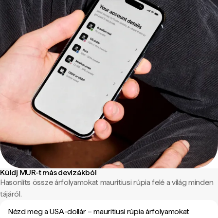
Küldj MUR-t más devizákból
Hasonlíts össze árfolyamokat mauritiusi rúpia felé a világ minden
tájáról.
Nézd meg a USA-dollár – mauritiusi rúpia árfolyamokat