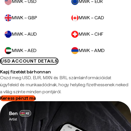
MWK – USD
MWK – EUR
MWK – GBP
MWK – CAD
MWK – AUD
MWK – CHF
MWK – AED
MWK – AMD
USD ACCOUNT DETAILS
Kapj fizetést bárhonnan
Oszd meg USD, EUR, MXN és BRL számlainformációidat
ügyfeleid és munkaadódnak, hogy helyileg fizethessenek neked
a világ szinte minden pontjáról.
Keress pénzt ma